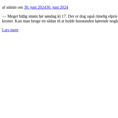
af admin om
30. juni 2024
30. juni 2024
— Meget billig strøm før søndag kl 17. Der er dog også rimelig elpri
kroner. Kan man bruge en sådan til at holde husstanden kørende nogl
Læs mere