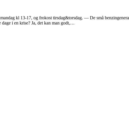
s mandag kl 13-17, og frokost tirsdag&torsdag. — De små benzingenerat
e dage i en krise? Ja, det kan man godt,…