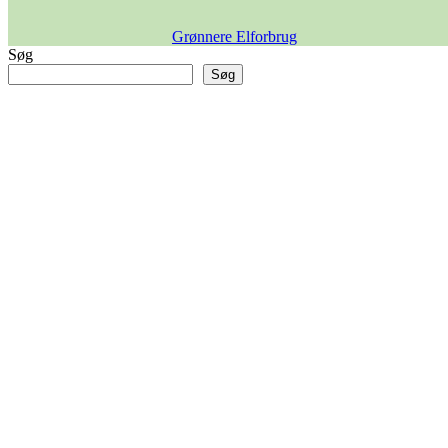
Grønnere Elforbrug
Søg
Søg