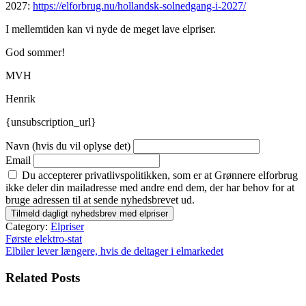
2027:
https://elforbrug.nu/hollandsk-solnedgang-i-2027/
I mellemtiden kan vi nyde de meget lave elpriser.
God sommer!
MVH
Henrik
{unsubscription_url}
Navn (hvis du vil oplyse det)
Email
Du accepterer privatlivspolitikken, som er at Grønnere elforbrug
ikke deler din mailadresse med andre end dem, der har behov for at
bruge adressen til at sende nyhedsbrevet ud.
Category:
Elpriser
Indlægsnavigation
Første elektro-stat
Elbiler lever længere, hvis de deltager i elmarkedet
Related Posts