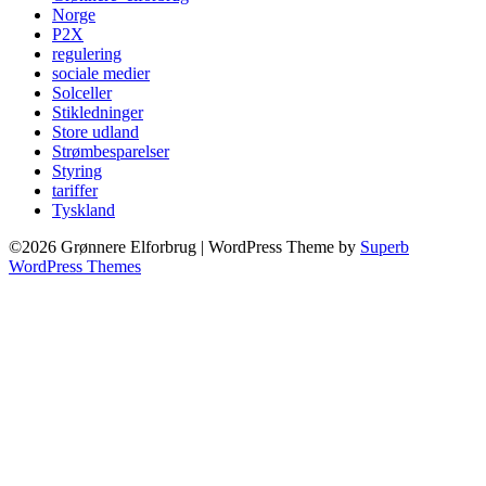
Norge
P2X
regulering
sociale medier
Solceller
Stikledninger
Store udland
Strømbesparelser
Styring
tariffer
Tyskland
©2026 Grønnere Elforbrug
| WordPress Theme by
Superb
WordPress Themes