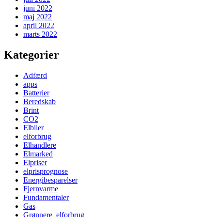
juni 2022
maj 2022
april 2022
marts 2022
Kategorier
Adfærd
apps
Batterier
Beredskab
Brint
CO2
Elbiler
elforbrug
Elhandlere
Elmarked
Elpriser
elprisprognose
Energibesparelser
Fjernvarme
Fundamentaler
Gas
Grønnere_elforbrug