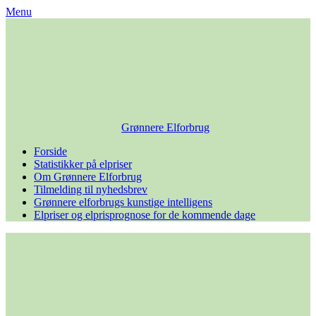
Skip
Menu
to
content
Grønnere Elforbrug
Forside
Statistikker på elpriser
Om Grønnere Elforbrug
Tilmelding til nyhedsbrev
Grønnere elforbrugs kunstige intelligens
Elpriser og elprisprognose for de kommende dage