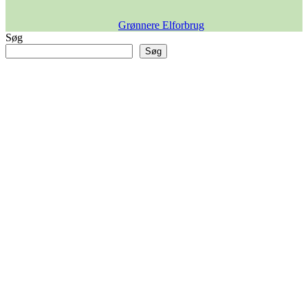
Grønnere Elforbrug
Søg
Søg