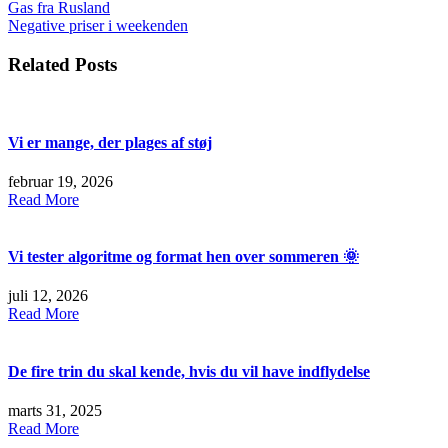
Indlægsnavigation
Gas fra Rusland
Negative priser i weekenden
Related Posts
Vi er mange, der plages af støj
februar 19, 2026
Read More
Vi tester algoritme og format hen over sommeren 🌞
juli 12, 2026
Read More
De fire trin du skal kende, hvis du vil have indflydelse
marts 31, 2025
Read More