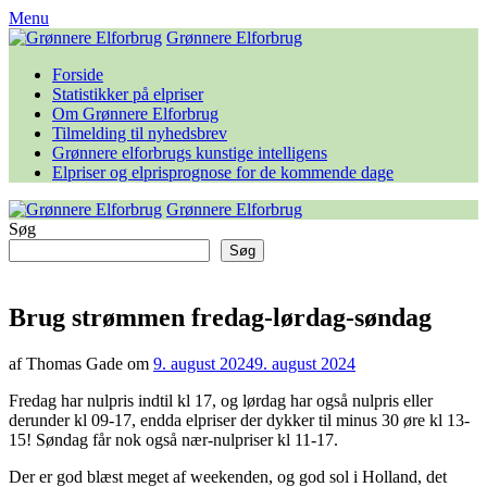
Skip
Menu
to
Grønnere Elforbrug
content
Forside
Statistikker på elpriser
Om Grønnere Elforbrug
Tilmelding til nyhedsbrev
Grønnere elforbrugs kunstige intelligens
Elpriser og elprisprognose for de kommende dage
Grønnere Elforbrug
Søg
Søg
Brug strømmen fredag-lørdag-søndag
af Thomas Gade om
9. august 2024
9. august 2024
Fredag har nulpris indtil kl 17, og lørdag har også nulpris eller
derunder kl 09-17, endda elpriser der dykker til minus 30 øre kl 13-
15! Søndag får nok også nær-nulpriser kl 11-17.
Der er god blæst meget af weekenden, og god sol i Holland, det