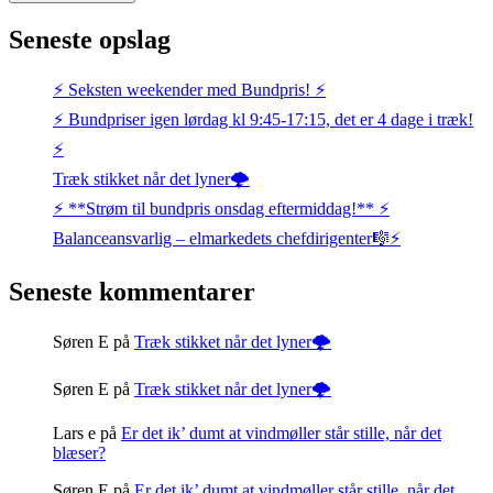
Seneste opslag
⚡️ Seksten weekender med Bundpris! ⚡️
⚡️ Bundpriser igen lørdag kl 9:45-17:15, det er 4 dage i træk!
⚡️
Træk stikket når det lyner🌩️
⚡️ **Strøm til bundpris onsdag eftermiddag!** ⚡️
Balanceansvarlig – elmarkedets chefdirigenter🎼⚡
Seneste kommentarer
Søren E
på
Træk stikket når det lyner🌩️
Søren E
på
Træk stikket når det lyner🌩️
Lars e
på
Er det ik’ dumt at vindmøller står stille, når det
blæser?
Søren E
på
Er det ik’ dumt at vindmøller står stille, når det