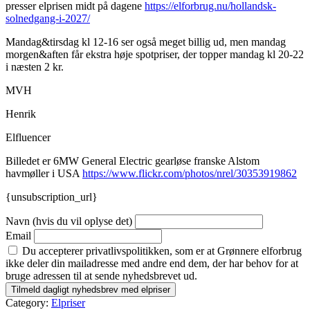
presser elprisen midt på dagene
https://elforbrug.nu/hollandsk-
solnedgang-i-2027/
Mandag&tirsdag kl 12-16 ser også meget billig ud, men mandag
morgen&aften får ekstra høje spotpriser, der topper mandag kl 20-22
i næsten 2 kr.
MVH
Henrik
Elfluencer
Billedet er 6MW General Electric gearløse franske Alstom
havmøller i USA
https://www.flickr.com/photos/nrel/30353919862
{unsubscription_url}
Navn (hvis du vil oplyse det)
Email
Du accepterer privatlivspolitikken, som er at Grønnere elforbrug
ikke deler din mailadresse med andre end dem, der har behov for at
bruge adressen til at sende nyhedsbrevet ud.
Category:
Elpriser