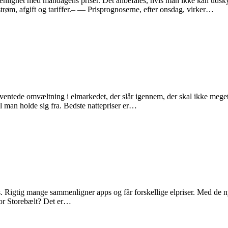
gnet med mandagens priser. Det anbefales, hvis man ikke kan udskyde si
trøm, afgift og tariffer.– — Prisprognoserne, efter onsdag, virker…
 ventede omvæltning i elmarkedet, der slår igennem, der skal ikke meget 
al man holde sig fra. Bedste nattepriser er…
ps. Rigtig mange sammenligner apps og får forskellige elpriser. Med de n
 for Storebælt? Det er…