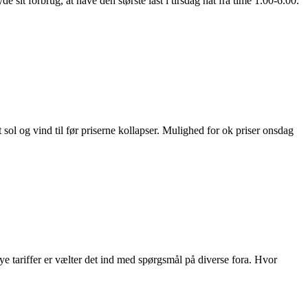
t forbrug, at have den største last i tirsdag nat fra time 1.00-6.00.
sol og vind til før priserne kollapser. Mulighed for ok priser onsdag
ye tariffer er vælter det ind med spørgsmål på diverse fora. Hvor