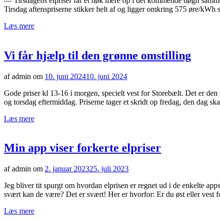
— Tirsdagens elpriser får et nøk mere op i det kommende døgn sammenli
Tirsdag aftenspriserne stikker helt af og ligger omkring 575 øre/kWh s
Læs mere
Vi får hjælp til den grønne omstilling
af admin om
10. juni 2024
10. juni 2024
Gode priser kl 13-16 i morgen, specielt vest for Storebælt. Det er den
og torsdag eftermiddag. Priserne tager et skridt op fredag, den dag sk
Læs mere
Min app viser forkerte elpriser
af admin om
2. januar 2023
25. juli 2023
Jeg bliver tit spurgt om hvordan elprisen er regnet ud i de enkelte ap
svært kan de være? Det er svært! Her er hvorfor: Er du øst eller vest
Læs mere