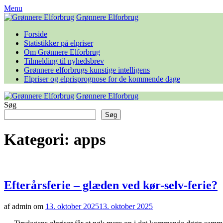
Skip
Menu
to
Grønnere Elforbrug
content
Forside
Statistikker på elpriser
Om Grønnere Elforbrug
Tilmelding til nyhedsbrev
Grønnere elforbrugs kunstige intelligens
Elpriser og elprisprognose for de kommende dage
Grønnere Elforbrug
Søg
Søg
Kategori:
apps
Efterårsferie – glæden ved kør-selv-ferie?
af admin om
13. oktober 2025
13. oktober 2025