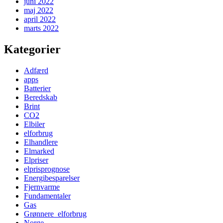
juni 2022
maj 2022
april 2022
marts 2022
Kategorier
Adfærd
apps
Batterier
Beredskab
Brint
CO2
Elbiler
elforbrug
Elhandlere
Elmarked
Elpriser
elprisprognose
Energibesparelser
Fjernvarme
Fundamentaler
Gas
Grønnere_elforbrug
Norge