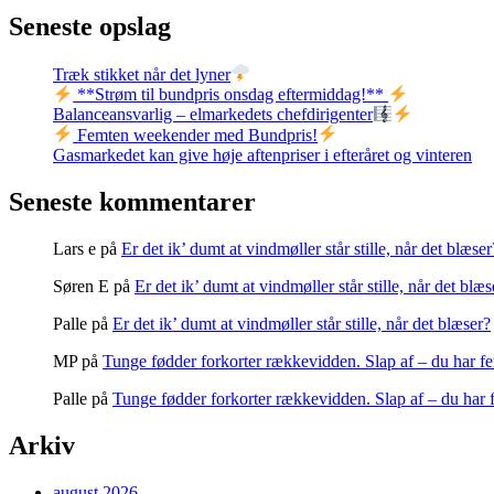
Seneste opslag
Træk stikket når det lyner
**Strøm til bundpris onsdag eftermiddag!**
Balanceansvarlig – elmarkedets chefdirigenter
Femten weekender med Bundpris!
Gasmarkedet kan give høje aftenpriser i efteråret og vinteren
Seneste kommentarer
Lars e
på
Er det ik’ dumt at vindmøller står stille, når det blæser
Søren E
på
Er det ik’ dumt at vindmøller står stille, når det blæs
Palle
på
Er det ik’ dumt at vindmøller står stille, når det blæser?
MP
på
Tunge fødder forkorter rækkevidden. Slap af – du har fe
Palle
på
Tunge fødder forkorter rækkevidden. Slap af – du har f
Arkiv
august 2026