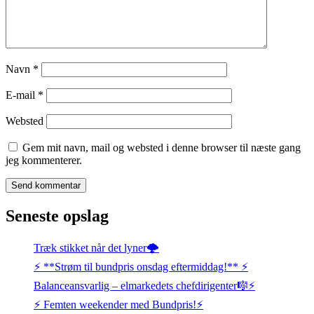
Navn
*
E-mail
*
Websted
Gem mit navn, mail og websted i denne browser til næste gang
jeg kommenterer.
Seneste opslag
Træk stikket når det lyner🌩️
⚡️ **Strøm til bundpris onsdag eftermiddag!** ⚡️
Balanceansvarlig – elmarkedets chefdirigenter🎼⚡
⚡️ Femten weekender med Bundpris!⚡️