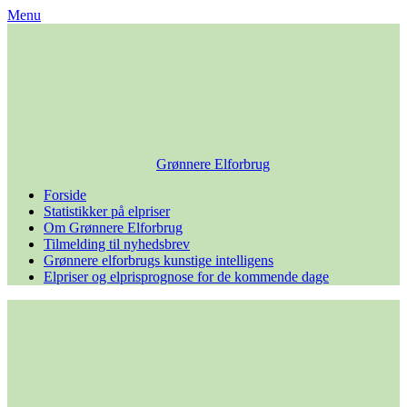
Skip
Menu
to
content
Grønnere Elforbrug
Forside
Statistikker på elpriser
Om Grønnere Elforbrug
Tilmelding til nyhedsbrev
Grønnere elforbrugs kunstige intelligens
Elpriser og elprisprognose for de kommende dage