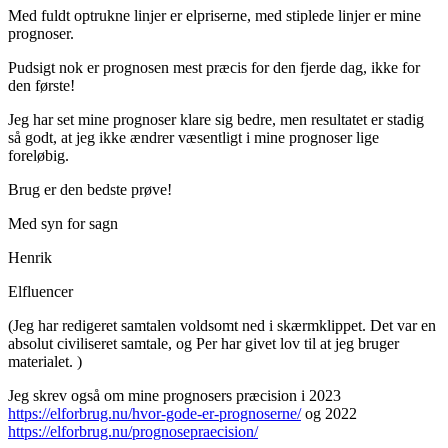
Med fuldt optrukne linjer er elpriserne, med stiplede linjer er mine
prognoser.
Pudsigt nok er prognosen mest præcis for den fjerde dag, ikke for
den første!
Jeg har set mine prognoser klare sig bedre, men resultatet er stadig
så godt, at jeg ikke ændrer væsentligt i mine prognoser lige
foreløbig.
Brug er den bedste prøve!
Med syn for sagn
Henrik
Elfluencer
(Jeg har redigeret samtalen voldsomt ned i skærmklippet. Det var en
absolut civiliseret samtale, og Per har givet lov til at jeg bruger
materialet. )
Jeg skrev også om mine prognosers præcision i 2023
https://elforbrug.nu/hvor-gode-er-prognoserne/
og 2022
https://elforbrug.nu/prognosepraecision/