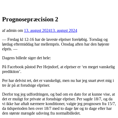
Prognosepræcision 2
af admin om
13. august 2024
13. august 2024
— Fredag kl 12-16 har de laveste elpriser foreløbig. Torsdag og
lørdag eftermiddag har mellempris. Onsdag aften har den højeste
elpris. —
Dagens billede siger det hele:
På Facebook påstod Per Hejndorf, at elpriser er ‘en meget vanskelig
prediktion’.
Per har delvist ret, det er vanskeligt, men nu har jeg snart øvet mig i
tre år på at forudsige elpriser.
Derfor tog jeg udfordringen, og bad om en dato for at kunne vise, at
det er muligt for private at forudsige elpriser. Per sagde 18/7, og da
vi ikke har aftalt nærmere konditioner, valgte jeg prognosen fra 15/7,
da tidsperioden hen over 18/7 med to dage før og to dage efter har
den største mængde udsving fra normalbilledet.