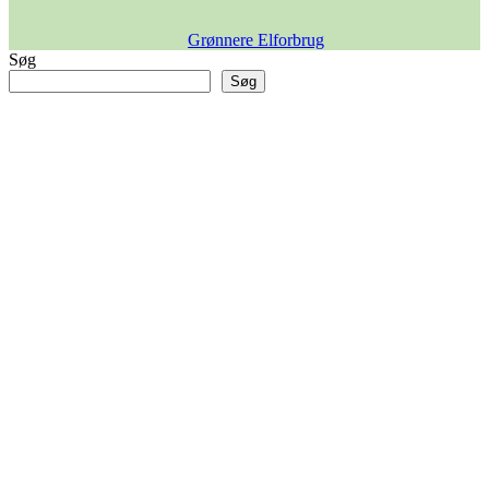
Grønnere Elforbrug
Søg
Søg