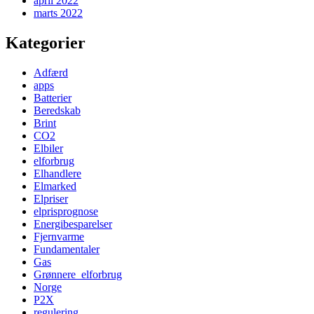
april 2022
marts 2022
Kategorier
Adfærd
apps
Batterier
Beredskab
Brint
CO2
Elbiler
elforbrug
Elhandlere
Elmarked
Elpriser
elprisprognose
Energibesparelser
Fjernvarme
Fundamentaler
Gas
Grønnere_elforbrug
Norge
P2X
regulering