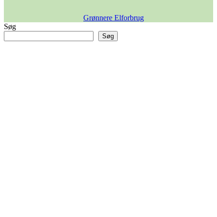
Grønnere Elforbrug
Søg
Søg