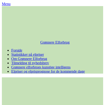
Skip
Menu
to
content
Grønnere Elforbrug
Forside
Statistikker på elpriser
Om Grønnere Elforbrug
Tilmelding til nyhedsbrev
Grønnere elforbrugs kunstige intelligens
Elpriser og elprisprognose for de kommende dage