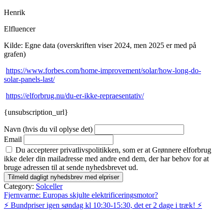
Henrik
Elfluencer
Kilde: Egne data (overskriften viser 2024, men 2025 er med på
grafen)
https://www.forbes.com/home-improvement/solar/how-long-do-
solar-panels-last/
https://elforbrug.nu/du-er-ikke-repraesentativ/
{unsubscription_url}
Navn (hvis du vil oplyse det)
Email
Du accepterer privatlivspolitikken, som er at Grønnere elforbrug
ikke deler din mailadresse med andre end dem, der har behov for at
bruge adressen til at sende nyhedsbrevet ud.
Category:
Solceller
Indlægsnavigation
Fjernvarme: Europas skjulte elektrificeringsmotor?
⚡️ Bundpriser igen søndag kl 10:30-15:30, det er 2 dage i træk! ⚡️