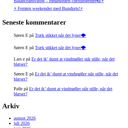
Balanceansvarlig – elmarkedets chefdirigenter🎼⚡
⚡️ Femten weekender med Bundpris!⚡️
Seneste kommentarer
Søren E
på
Træk stikket når det lyner🌩️
Søren E
på
Træk stikket når det lyner🌩️
Lars e
på
Er det ik’ dumt at vindmøller står stille, når det
blæser?
Søren E
på
Er det ik’ dumt at vindmøller står stille, når det
blæser?
Palle
på
Er det ik’ dumt at vindmøller står stille, når det
blæser?
Arkiv
august 2026
juli 2026