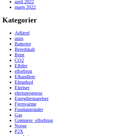
april 2022
marts 2022
Kategorier
Adfærd
apps
Batterier
Beredskab
Brint
CO2
Elbiler
elforbrug
Elhandlere
Elmarked
Elpriser
elprisprognose
Energibesparelser
Fjernvarme
Fundamentaler
Gas
Grønnere_elforbrug
Norge
P2X