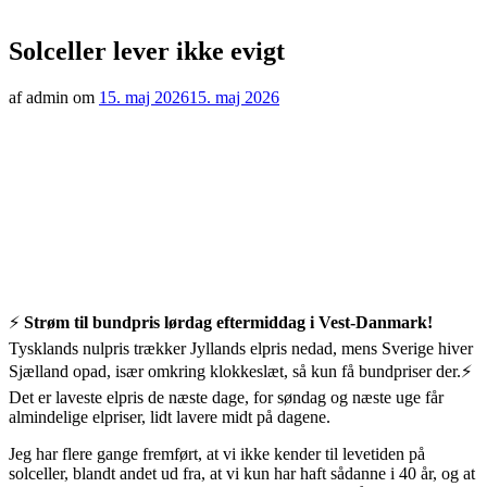
Solceller lever ikke evigt
af admin om
15. maj 2026
15. maj 2026
⚡️
Strøm til bundpris lørdag eftermiddag i Vest-Danmark!
Tysklands nulpris trækker Jyllands elpris nedad, mens Sverige hiver
Sjælland opad, især omkring klokkeslæt, så kun få bundpriser der.⚡️
Det er laveste elpris de næste dage, for søndag og næste uge får
almindelige elpriser, lidt lavere midt på dagene.
Jeg har flere gange fremført, at vi ikke kender til levetiden på
solceller, blandt andet ud fra, at vi kun har haft sådanne i 40 år, og at