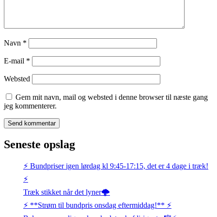
Navn
*
E-mail
*
Websted
Gem mit navn, mail og websted i denne browser til næste gang
jeg kommenterer.
Seneste opslag
⚡️ Bundpriser igen lørdag kl 9:45-17:15, det er 4 dage i træk!
⚡️
Træk stikket når det lyner🌩️
⚡️ **Strøm til bundpris onsdag eftermiddag!** ⚡️