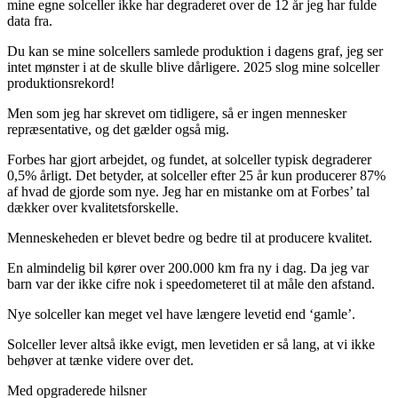
mine egne solceller ikke har degraderet over de 12 år jeg har fulde
data fra.
Du kan se mine solcellers samlede produktion i dagens graf, jeg ser
intet mønster i at de skulle blive dårligere. 2025 slog mine solceller
produktionsrekord!
Men som jeg har skrevet om tidligere, så er ingen mennesker
repræsentative, og det gælder også mig.
Forbes har gjort arbejdet, og fundet, at solceller typisk degraderer
0,5% årligt. Det betyder, at solceller efter 25 år kun producerer 87%
af hvad de gjorde som nye. Jeg har en mistanke om at Forbes’ tal
dækker over kvalitetsforskelle.
Menneskeheden er blevet bedre og bedre til at producere kvalitet.
En almindelig bil kører over 200.000 km fra ny i dag. Da jeg var
barn var der ikke cifre nok i speedometeret til at måle den afstand.
Nye solceller kan meget vel have længere levetid end ‘gamle’.
Solceller lever altså ikke evigt, men levetiden er så lang, at vi ikke
behøver at tænke videre over det.
Med opgraderede hilsner