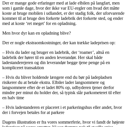
Der er mange gode erfaringer med at lade elbilen på langfart, men
som i gamle dage, hvor der ikke var EU-regler om hvad det måtte
koste at bruge mobilen i udlandet, er der stadig folk, der uforvarende
kommer til at bruge den forkerte ladebrik det forkerte sted, og ender
med at koste ‘ret meget’ for en opladning.
Men hvor dyr kan en opladning blive?
Der er nogle ekstraomkostninger, der kan trække ladeprisen op:
– Hvis du lader og bruger en ladebrik, der ‘roamer’, altså en
ladebrik der hører til en anden leverandør. Her skal både
ladestanderejeren og din leverandør begge tjene penge på en
kompliceret transaktion
– Hvis du bliver holdende længere end du bør på ladepladsen
risikerer du at betale ekstra. Elbiler lader langsommere og
langsommere efter de er ladet 80% op, udbyderen tjener derfor
mindre per minut du holder der, så typisk slår parkometeret til efter
en halv time
– Hvis ladestanderen er placeret i et parkeringshus eller andet, hvor
der i forvejen betales for at parkere
Dagens illustration er fra vores sommerferie, hvor vi fandt de højeste