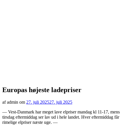
Europas højeste ladepriser
af admin om
27. juli 2025
27. juli 2025
— Vest-Danmark har meget lave elpriser mandag kl 11-17, mens
tirsdag eftermiddag ser lav ud i hele landet. Hver eftermiddag får
rimelige elpriser næste uge. —