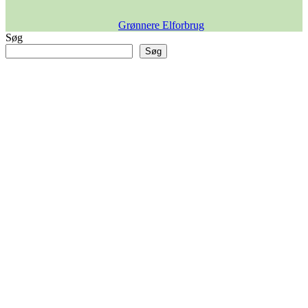
Grønnere Elforbrug
Søg
Søg