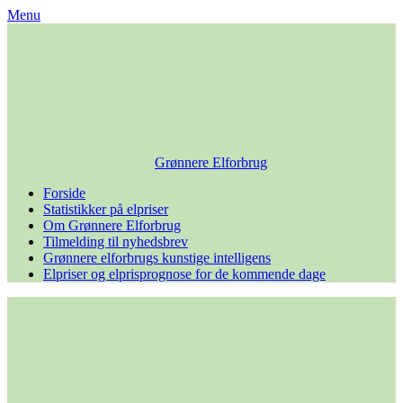
Skip
Menu
to
content
Grønnere Elforbrug
Forside
Statistikker på elpriser
Om Grønnere Elforbrug
Tilmelding til nyhedsbrev
Grønnere elforbrugs kunstige intelligens
Elpriser og elprisprognose for de kommende dage