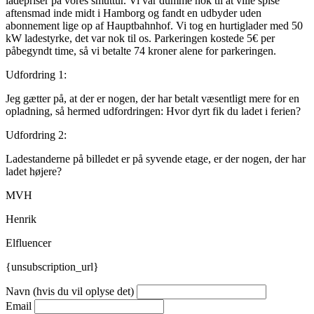
ladepriser på vores smuttur. Vi var dumme nok til at ville spise
aftensmad inde midt i Hamborg og fandt en udbyder uden
abonnement lige op af Hauptbahnhof. Vi tog en hurtiglader med 50
kW ladestyrke, det var nok til os. Parkeringen kostede 5€ per
påbegyndt time, så vi betalte 74 kroner alene for parkeringen.
Udfordring 1:
Jeg gætter på, at der er nogen, der har betalt væsentligt mere for en
opladning, så hermed udfordringen: Hvor dyrt fik du ladet i ferien?
Udfordring 2:
Ladestanderne på billedet er på syvende etage, er der nogen, der har
ladet højere?
MVH
Henrik
Elfluencer
{unsubscription_url}
Navn (hvis du vil oplyse det)
Email