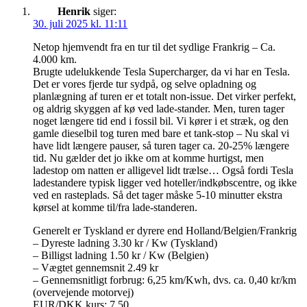
Henrik
siger:
30. juli 2025 kl. 11:11
Netop hjemvendt fra en tur til det sydlige Frankrig – Ca.
4.000 km.
Brugte udelukkende Tesla Supercharger, da vi har en Tesla.
Det er vores fjerde tur sydpå, og selve opladning og
planlægning af turen er et totalt non-issue. Det virker perfekt,
og aldrig skyggen af kø ved lade-stander. Men, turen tager
noget længere tid end i fossil bil. Vi kører i et stræk, og den
gamle dieselbil tog turen med bare et tank-stop – Nu skal vi
have lidt længere pauser, så turen tager ca. 20-25% længere
tid. Nu gælder det jo ikke om at komme hurtigst, men
ladestop om natten er alligevel lidt trælse… Også fordi Tesla
ladestandere typisk ligger ved hoteller/indkøbscentre, og ikke
ved en rasteplads. Så det tager måske 5-10 minutter ekstra
kørsel at komme til/fra lade-standeren.
Generelt er Tyskland er dyrere end Holland/Belgien/Frankrig
– Dyreste ladning 3.30 kr / Kw (Tyskland)
– Billigst ladning 1.50 kr / Kw (Belgien)
– Vægtet gennemsnit 2.49 kr
– Gennemsnitligt forbrug: 6,25 km/Kwh, dvs. ca. 0,40 kr/km
(overvejende motorvej)
EUR/DKK kurs: 7.50