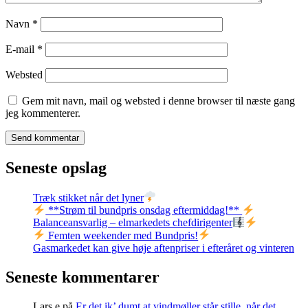
Navn
*
E-mail
*
Websted
Gem mit navn, mail og websted i denne browser til næste gang
jeg kommenterer.
Seneste opslag
Træk stikket når det lyner
**Strøm til bundpris onsdag eftermiddag!**
Balanceansvarlig – elmarkedets chefdirigenter
Femten weekender med Bundpris!
Gasmarkedet kan give høje aftenpriser i efteråret og vinteren
Seneste kommentarer
Lars e
på
Er det ik’ dumt at vindmøller står stille, når det