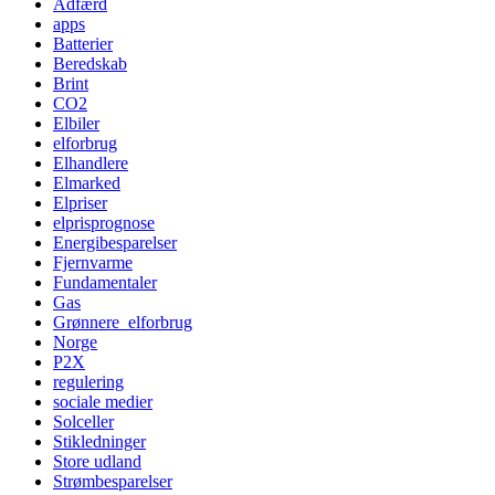
Adfærd
apps
Batterier
Beredskab
Brint
CO2
Elbiler
elforbrug
Elhandlere
Elmarked
Elpriser
elprisprognose
Energibesparelser
Fjernvarme
Fundamentaler
Gas
Grønnere_elforbrug
Norge
P2X
regulering
sociale medier
Solceller
Stikledninger
Store udland
Strømbesparelser