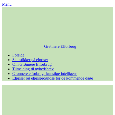
Skip
Menu
to
content
Grønnere Elforbrug
Forside
Statistikker på elpriser
Om Grønnere Elforbrug
Tilmelding til nyhedsbrev
Grønnere elforbrugs kunstige intelligens
Elpriser og elprisprognose for de kommende dage