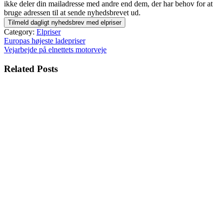
ikke deler din mailadresse med andre end dem, der har behov for at
bruge adressen til at sende nyhedsbrevet ud.
Category:
Elpriser
Indlægsnavigation
Europas højeste ladepriser
Vejarbejde på elnettets motorveje
Related Posts