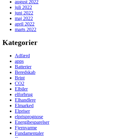
august 2022
juli 2022
juni 2022
maj 2022
april 2022
marts 2022
Kategorier
Adfærd
apps
Batterier
Beredskab
Brint
CO2
Elbiler
elforbrug
Elhandlere
Elmarked
Elpriser
elprisprognose
Energibesparelser
Fjernvarme
Fundamentaler