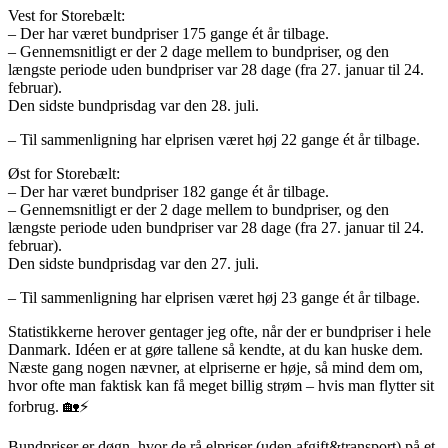
Vest for Storebælt:
– Der har været bundpriser 175 gange ét år tilbage.
– Gennemsnitligt er der 2 dage mellem to bundpriser, og den
længste periode uden bundpriser var 28 dage (fra 27. januar til 24.
februar).
Den sidste bundprisdag var den 28. juli.
– Til sammenligning har elprisen været høj 22 gange ét år tilbage.
Øst for Storebælt:
– Der har været bundpriser 182 gange ét år tilbage.
– Gennemsnitligt er der 2 dage mellem to bundpriser, og den
længste periode uden bundpriser var 28 dage (fra 27. januar til 24.
februar).
Den sidste bundprisdag var den 27. juli.
– Til sammenligning har elprisen været høj 23 gange ét år tilbage.
Statistikkerne herover gentager jeg ofte, når der er bundpriser i hele
Danmark. Idéen er at gøre tallene så kendte, at du kan huske dem.
Næste gang nogen nævner, at elpriserne er høje, så mind dem om,
hvor ofte man faktisk kan få meget billig strøm – hvis man flytter sit
forbrug. 🏡⚡
Bundpriser er døgn, hvor de rå elpriser (uden afgift&transport) på et