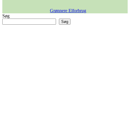
Grønnere Elforbrug
Søg
Søg