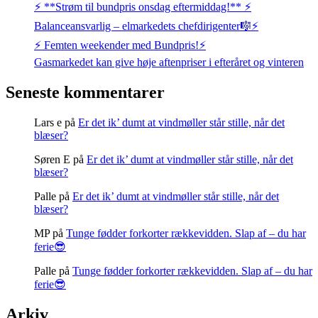
⚡️ **Strøm til bundpris onsdag eftermiddag!** ⚡️
Balanceansvarlig – elmarkedets chefdirigenter🎼⚡
⚡️ Femten weekender med Bundpris!⚡️
Gasmarkedet kan give høje aftenpriser i efteråret og vinteren
Seneste kommentarer
Lars e
på
Er det ik’ dumt at vindmøller står stille, når det
blæser?
Søren E
på
Er det ik’ dumt at vindmøller står stille, når det
blæser?
Palle
på
Er det ik’ dumt at vindmøller står stille, når det
blæser?
MP
på
Tunge fødder forkorter rækkevidden. Slap af – du har
ferie😎
Palle
på
Tunge fødder forkorter rækkevidden. Slap af – du har
ferie😎
Arkiv