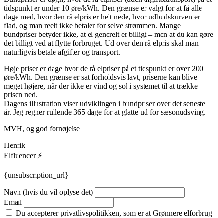
tidspunkt er under 10 øre/kWh. Den grænse er valgt for at få alle
dage med, hvor den rå elpris er helt nede, hvor udbudskurven er
flad, og man reelt ikke betaler for selve strømmen. Mange
bundpriser betyder ikke, at el generelt er billigt – men at du kan gøre
det billigt ved at flytte forbruget. Ud over den rå elpris skal man
naturligvis betale afgifter og transport.
Høje priser er dage hvor de rå elpriser på et tidspunkt er over 200
øre/kWh. Den grænse er sat forholdsvis lavt, priserne kan blive
meget højere, når der ikke er vind og sol i systemet til at trække
prisen ned.
Dagens illustration viser udviklingen i bundpriser over det seneste
år. Jeg regner rullende 365 dage for at glatte ud for sæsonudsving.
MVH, og god fornøjelse
Henrik
Elfluencer ⚡
{unsubscription_url}
Navn (hvis du vil oplyse det)
Email
Du accepterer privatlivspolitikken, som er at Grønnere elforbrug