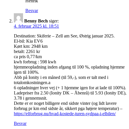
Henrik
Besvar
Benny Bech
siger:
4. februar 2025 kl. 18:51
Destination: Skiferie – Zell am See, Østrig januar 2025.
El-bil: Kia EV6
Kørt km: 2948 km
betalt: 2261 kr
ca pris 0,77/km
kwh forbrug : 598 kwh
hjemmeopladning inden afgang til 100 %, opladning hjemme
igen til 100%.
Abb på Ionity i en måned (til 59,-), som er talt med i
totalomkostningen.a
6 opladninger hver vej (+ 1 hjemme igen for at lade til 100%).
Ladepriser fra 2.50 (Ionity DK – Åbenrå) til 5.93 (Ionity DE),
3.78 i gennemsnit.
Dette er er noget billigere end sidste vinter (og lidt lavere
forbrug pr km end sidste år, sikkert pga højere temperatur) –
https://elforbrug.nu/hvad-kostede-turen-sydpaa-i-elbilen/
Besvar