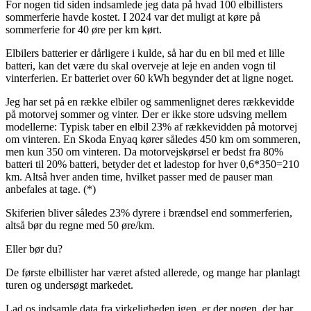
For nogen tid siden indsamlede jeg data på hvad 100 elbillisters
sommerferie havde kostet. I 2024 var det muligt at køre på
sommerferie for 40 øre per km kørt.
Elbilers batterier er dårligere i kulde, så har du en bil med et lille
batteri, kan det være du skal overveje at leje en anden vogn til
vinterferien. Er batteriet over 60 kWh begynder det at ligne noget.
Jeg har set på en række elbiler og sammenlignet deres rækkevidde
på motorvej sommer og vinter. Der er ikke store udsving mellem
modellerne: Typisk taber en elbil 23% af rækkevidden på motorvej
om vinteren. En Skoda Enyaq kører således 450 km om sommeren,
men kun 350 om vinteren. Da motorvejskørsel er bedst fra 80%
batteri til 20% batteri, betyder det et ladestop for hver 0,6*350=210
km. Altså hver anden time, hvilket passer med de pauser man
anbefales at tage. (*)
Skiferien bliver således 23% dyrere i brændsel end sommerferien,
altså bør du regne med 50 øre/km.
Eller bør du?
De første elbillister har været afsted allerede, og mange har planlagt
turen og undersøgt markedet.
Lad os indsamle data fra virkeligheden igen, er der nogen, der har