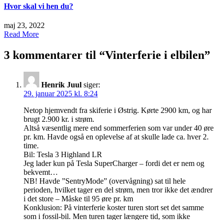
Hvor skal vi hen du?
maj 23, 2022
Read More
3 kommentarer til “
Vinterferie i elbilen
”
Henrik Juul
siger:
29. januar 2025 kl. 8:24
Netop hjemvendt fra skiferie i Østrig. Kørte 2900 km, og har
brugt 2.900 kr. i strøm.
Altså væsentlig mere end sommerferien som var under 40 øre
pr. km. Havde også en oplevelse af at skulle lade ca. hver 2.
time.
Bil: Tesla 3 Highland LR
Jeg lader kun på Tesla SuperCharger – fordi det er nem og
bekvemt…
NB! Havde ”SentryMode” (overvågning) sat til hele
perioden, hvilket tager en del strøm, men tror ikke det ændrer
i det store – Måske til 95 øre pr. km
Konklusion: På vinterferie koster turen stort set det samme
som i fossil-bil. Men turen tager længere tid, som ikke