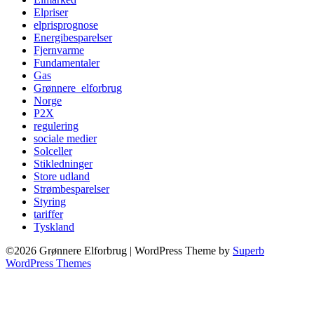
Elpriser
elprisprognose
Energibesparelser
Fjernvarme
Fundamentaler
Gas
Grønnere_elforbrug
Norge
P2X
regulering
sociale medier
Solceller
Stikledninger
Store udland
Strømbesparelser
Styring
tariffer
Tyskland
©2026 Grønnere Elforbrug
| WordPress Theme by
Superb
WordPress Themes