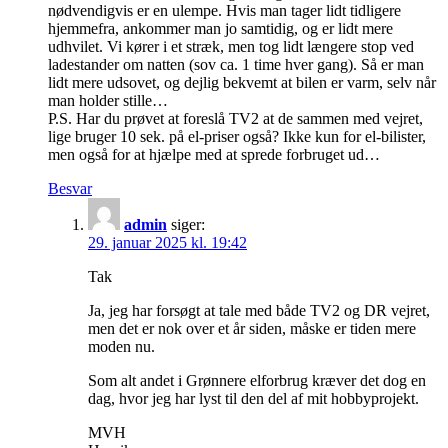
nødvendigvis er en ulempe. Hvis man tager lidt tidligere
hjemmefra, ankommer man jo samtidig, og er lidt mere
udhvilet. Vi kører i et stræk, men tog lidt længere stop ved
ladestander om natten (sov ca. 1 time hver gang). Så er man
lidt mere udsovet, og dejlig bekvemt at bilen er varm, selv når
man holder stille…
P.S. Har du prøvet at foreslå TV2 at de sammen med vejret,
lige bruger 10 sek. på el-priser også? Ikke kun for el-bilister,
men også for at hjælpe med at sprede forbruget ud…
Besvar
admin
siger:
29. januar 2025 kl. 19:42
Tak
Ja, jeg har forsøgt at tale med både TV2 og DR vejret,
men det er nok over et år siden, måske er tiden mere
moden nu.
Som alt andet i Grønnere elforbrug kræver det dog en
dag, hvor jeg har lyst til den del af mit hobbyprojekt.
MVH