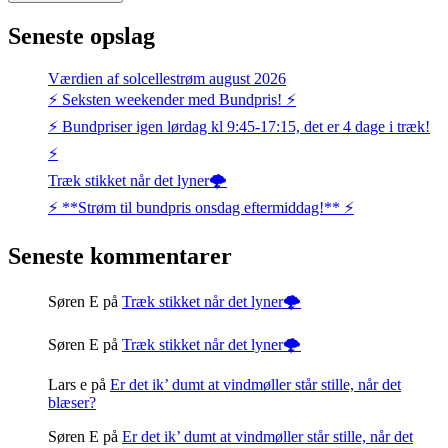
Seneste opslag
Værdien af solcellestrøm august 2026
⚡️ Seksten weekender med Bundpris! ⚡️
⚡️ Bundpriser igen lørdag kl 9:45-17:15, det er 4 dage i træk!
⚡️
Træk stikket når det lyner🌩️
⚡️ **Strøm til bundpris onsdag eftermiddag!** ⚡️
Seneste kommentarer
Søren E
på
Træk stikket når det lyner🌩️
Søren E
på
Træk stikket når det lyner🌩️
Lars e
på
Er det ik’ dumt at vindmøller står stille, når det
blæser?
Søren E
på
Er det ik’ dumt at vindmøller står stille, når det