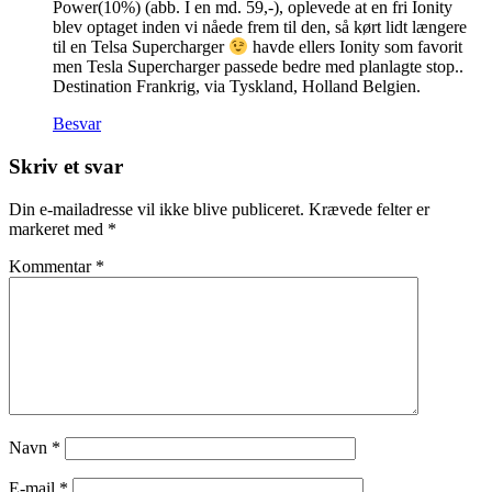
Power(10%) (abb. I en md. 59,-), oplevede at en fri Ionity
blev optaget inden vi nåede frem til den, så kørt lidt længere
til en Telsa Supercharger
havde ellers Ionity som favorit
men Tesla Supercharger passede bedre med planlagte stop..
Destination Frankrig, via Tyskland, Holland Belgien.
Besvar
Skriv et svar
Din e-mailadresse vil ikke blive publiceret.
Krævede felter er
markeret med
*
Kommentar
*
Navn
*
E-mail
*