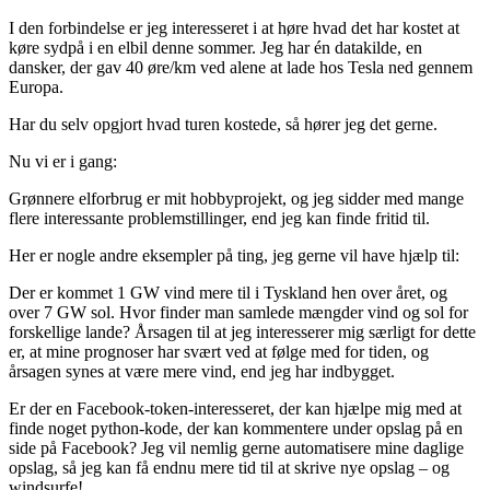
I den forbindelse er jeg interesseret i at høre hvad det har kostet at
køre sydpå i en elbil denne sommer. Jeg har én datakilde, en
dansker, der gav 40 øre/km ved alene at lade hos Tesla ned gennem
Europa.
Har du selv opgjort hvad turen kostede, så hører jeg det gerne.
Nu vi er i gang:
Grønnere elforbrug er mit hobbyprojekt, og jeg sidder med mange
flere interessante problemstillinger, end jeg kan finde fritid til.
Her er nogle andre eksempler på ting, jeg gerne vil have hjælp til:
Der er kommet 1 GW vind mere til i Tyskland hen over året, og
over 7 GW sol. Hvor finder man samlede mængder vind og sol for
forskellige lande? Årsagen til at jeg interesserer mig særligt for dette
er, at mine prognoser har svært ved at følge med for tiden, og
årsagen synes at være mere vind, end jeg har indbygget.
Er der en Facebook-token-interesseret, der kan hjælpe mig med at
finde noget python-kode, der kan kommentere under opslag på en
side på Facebook? Jeg vil nemlig gerne automatisere mine daglige
opslag, så jeg kan få endnu mere tid til at skrive nye opslag – og
windsurfe!