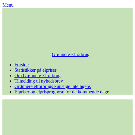
Skip
Menu
to
content
Grønnere Elforbrug
Forside
Statistikker på elpriser
Om Grønnere Elforbrug
Tilmelding til nyhedsbrev
Grønnere elforbrugs kunstige intelligens
Elpriser og elprisprognose for de kommende dage