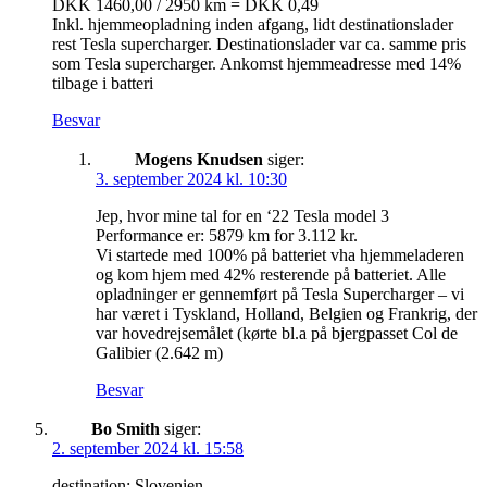
DKK 1460,00 / 2950 km = DKK 0,49
Inkl. hjemmeopladning inden afgang, lidt destinationslader
rest Tesla supercharger. Destinationslader var ca. samme pris
som Tesla supercharger. Ankomst hjemmeadresse med 14%
tilbage i batteri
Besvar
Mogens Knudsen
siger:
3. september 2024 kl. 10:30
Jep, hvor mine tal for en ‘22 Tesla model 3
Performance er: 5879 km for 3.112 kr.
Vi startede med 100% på batteriet vha hjemmeladeren
og kom hjem med 42% resterende på batteriet. Alle
opladninger er gennemført på Tesla Supercharger – vi
har været i Tyskland, Holland, Belgien og Frankrig, der
var hovedrejsemålet (kørte bl.a på bjergpasset Col de
Galibier (2.642 m)
Besvar
Bo Smith
siger:
2. september 2024 kl. 15:58
destination: Slovenien.