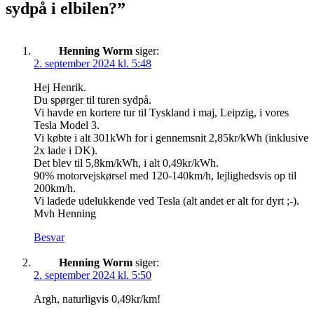
sydpå i elbilen?
”
Henning Worm
siger:
2. september 2024 kl. 5:48
Hej Henrik.
Du spørger til turen sydpå.
Vi havde en kortere tur til Tyskland i maj, Leipzig, i vores
Tesla Model 3.
Vi købte i alt 301kWh for i gennemsnit 2,85kr/kWh (inklusive
2x lade i DK).
Det blev til 5,8km/kWh, i alt 0,49kr/kWh.
90% motorvejskørsel med 120-140km/h, lejlighedsvis op til
200km/h.
Vi ladede udelukkende ved Tesla (alt andet er alt for dyrt ;-).
Mvh Henning
Besvar
Henning Worm
siger:
2. september 2024 kl. 5:50
Argh, naturligvis 0,49kr/km!