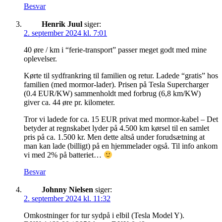
Besvar
Henrik Juul
siger:
2. september 2024 kl. 7:01
40 øre / km i “ferie-transport” passer meget godt med mine
oplevelser.
Kørte til sydfrankring til familien og retur. Ladede “gratis” hos
familien (med mormor-lader). Prisen på Tesla Supercharger
(0.4 EUR/KW) sammenholdt med forbrug (6,8 km/KW)
giver ca. 44 øre pr. kilometer.
Tror vi ladede for ca. 15 EUR privat med mormor-kabel – Det
betyder at regnskabet lyder på 4.500 km kørsel til en samlet
pris på ca. 1.500 kr. Men dette altså under forudsætning at
man kan lade (billigt) på en hjemmelader også. Til info ankom
vi med 2% på batteriet…
Besvar
Johnny Nielsen
siger:
2. september 2024 kl. 11:32
Omkostninger for tur sydpå i elbil (Tesla Model Y).