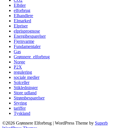
CO2
Elbiler
elforbrug
Elhandlere
Elmarked
Elpriser
elprisprognose
Energibesparelser
Fjernvarme
Fundamentaler
Gas
Grønnere_elforbrug
Norge
P2X
regulering
sociale medier
Solceller
Stikledninger
Store udland
Strømbesparelser
Styring
tariffer
Tyskland
©2026 Grønnere Elforbrug
| WordPress Theme by
Superb