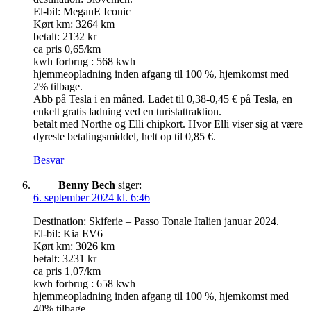
El-bil: MeganE Iconic
Kørt km: 3264 km
betalt: 2132 kr
ca pris 0,65/km
kwh forbrug : 568 kwh
hjemmeopladning inden afgang til 100 %, hjemkomst med
2% tilbage.
Abb på Tesla i en måned. Ladet til 0,38-0,45 € på Tesla, en
enkelt gratis ladning ved en turistattraktion.
betalt med Northe og Elli chipkort. Hvor Elli viser sig at være
dyreste betalingsmiddel, helt op til 0,85 €.
Besvar
Benny Bech
siger:
6. september 2024 kl. 6:46
Destination: Skiferie – Passo Tonale Italien januar 2024.
El-bil: Kia EV6
Kørt km: 3026 km
betalt: 3231 kr
ca pris 1,07/km
kwh forbrug : 658 kwh
hjemmeopladning inden afgang til 100 %, hjemkomst med
40% tilbage.