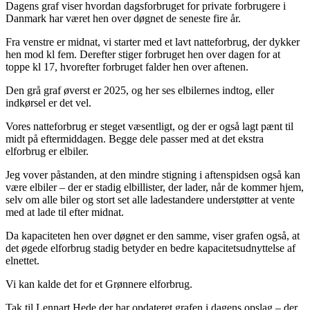
Dagens graf viser hvordan dagsforbruget for private forbrugere i
Danmark har været hen over døgnet de seneste fire år.
Fra venstre er midnat, vi starter med et lavt natteforbrug, der dykker
hen mod kl fem. Derefter stiger forbruget hen over dagen for at
toppe kl 17, hvorefter forbruget falder hen over aftenen.
Den grå graf øverst er 2025, og her ses elbilernes indtog, eller
indkørsel er det vel.
Vores natteforbrug er steget væsentligt, og der er også lagt pænt til
midt på eftermiddagen. Begge dele passer med at det ekstra
elforbrug er elbiler.
Jeg vover påstanden, at den mindre stigning i aftenspidsen også kan
være elbiler – der er stadig elbillister, der lader, når de kommer hjem,
selv om alle biler og stort set alle ladestandere understøtter at vente
med at lade til efter midnat.
Da kapaciteten hen over døgnet er den samme, viser grafen også, at
det øgede elforbrug stadig betyder en bedre kapacitetsudnyttelse af
elnettet.
Vi kan kalde det for et Grønnere elforbrug.
Tak til Lennart Hede der har opdateret grafen i dagens opslag – der