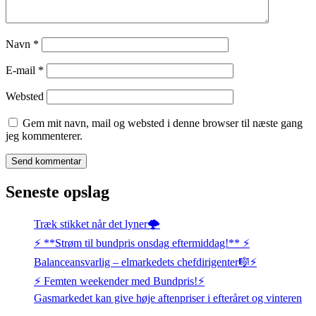
Navn
*
E-mail
*
Websted
Gem mit navn, mail og websted i denne browser til næste gang
jeg kommenterer.
Seneste opslag
Træk stikket når det lyner🌩️
⚡️ **Strøm til bundpris onsdag eftermiddag!** ⚡️
Balanceansvarlig – elmarkedets chefdirigenter🎼⚡
⚡️ Femten weekender med Bundpris!⚡️
Gasmarkedet kan give høje aftenpriser i efteråret og vinteren