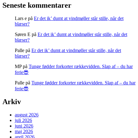
Seneste kommentarer
Lars e
på
Er det ik’ dumt at vindmøller står stille, når det
blæser?
Søren E
på
Er det ik’ dumt at vindmøller står stille, når det
blæser?
Palle
på
Er det ik’ dumt at vindmøller står stille, når det
blæser?
MP
på
Tunge fødder forkorter rækkevidden. Slap af – du har
ferie😎
Palle
på
Tunge fødder forkorter rækkevidden. Slap af – du har
ferie😎
Arkiv
august 2026
juli 2026
juni 2026
maj 2026
april 2026