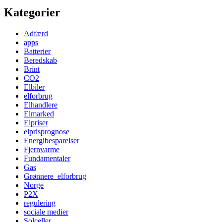
Kategorier
Adfærd
apps
Batterier
Beredskab
Brint
CO2
Elbiler
elforbrug
Elhandlere
Elmarked
Elpriser
elprisprognose
Energibesparelser
Fjernvarme
Fundamentaler
Gas
Grønnere_elforbrug
Norge
P2X
regulering
sociale medier
Solceller