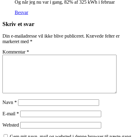
Og når jeg nu var i gang, 82% af 325 kWh i februar
Besvar
Skriv et svar
Din e-mailadresse vil ikke blive publiceret.
Krævede felter er
markeret med
*
Kommentar
*
Navn
*
E-mail
*
Websted
Gem mit navn, mail og websted i denne browser til næste gang