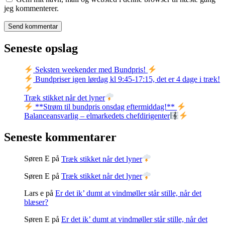
jeg kommenterer.
Seneste opslag
Seksten weekender med Bundpris!
Bundpriser igen lørdag kl 9:45-17:15, det er 4 dage i træk!
Træk stikket når det lyner
**Strøm til bundpris onsdag eftermiddag!**
Balanceansvarlig – elmarkedets chefdirigenter
Seneste kommentarer
Søren E
på
Træk stikket når det lyner
Søren E
på
Træk stikket når det lyner
Lars e
på
Er det ik’ dumt at vindmøller står stille, når det
blæser?
Søren E
på
Er det ik’ dumt at vindmøller står stille, når det