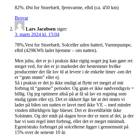
82%. Øst for Storebælt, fjernvarme, elbil (ca. 450 km)
Besvar
Lars Jacobsen
siger:
3. marts 2024 kl. 15:04
78%,Vest for Storebælt, Solceller uden batteri, Varmepumpe,
elbil (429KWh ladet hjemme – om natten).
Men juhu, det er jo i praksis ikke rigtig noget jeg kan gøre ret
meget ved, for det er jo markedet der bestemmer hvilke
producenter der får lov til at levere i de enkelte timer -om det
er “grøn strøm” eller ej.
Så i praksis er det jo ikke muligt at flytte ret meget af mit
forbrug til “grønne” perioder. Og grøn er ikke nødvendigvis =
billig. Og jeg optimere altså på at få så lav en regning som
mulig (grøn eller ej). Det er sikkert lige før at det strøm vi
lader på bilen om natten er lavet med ikke VE – med mindre
vinden tilfældigvis lige blæser. Det er ihvertilfælde ikke
Solstrøm. Og der midt på dagen hvor der er mest af det, ja der
har vi som regel intet forbrug, eller det er meget minimalt.
Egent/straks forbruget på solcellerne ligger i gennemsnit på
15% over de seneste 10 år.