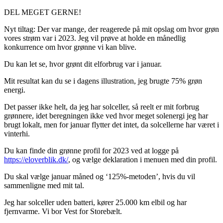
DEL MEGET GERNE!
Nyt tiltag: Der var mange, der reagerede på mit opslag om hvor grøn
vores strøm var i 2023. Jeg vil prøve at holde en månedlig
konkurrence om hvor grønne vi kan blive.
Du kan let se, hvor grønt dit elforbrug var i januar.
Mit resultat kan du se i dagens illustration, jeg brugte 75% grøn
energi.
Det passer ikke helt, da jeg har solceller, så reelt er mit forbrug
grønnere, idet beregningen ikke ved hvor meget solenergi jeg har
brugt lokalt, men for januar flytter det intet, da solcellerne har været i
vinterhi.
Du kan finde din grønne profil for 2023 ved at logge på
https://eloverblik.dk/
, og vælge deklaration i menuen med din profil.
Du skal vælge januar måned og ‘125%-metoden’, hvis du vil
sammenligne med mit tal.
Jeg har solceller uden batteri, kører 25.000 km elbil og har
fjernvarme. Vi bor Vest for Storebælt.