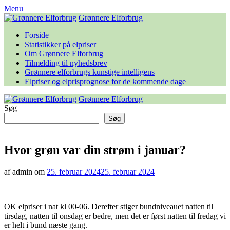
Skip
Menu
to
Grønnere Elforbrug
content
Forside
Statistikker på elpriser
Om Grønnere Elforbrug
Tilmelding til nyhedsbrev
Grønnere elforbrugs kunstige intelligens
Elpriser og elprisprognose for de kommende dage
Grønnere Elforbrug
Søg
Søg
Hvor grøn var din strøm i januar?
af admin om
25. februar 2024
25. februar 2024
OK elpriser i nat kl 00-06. Derefter stiger bundniveauet natten til
tirsdag, natten til onsdag er bedre, men det er først natten til fredag vi
er helt i bund næste gang.