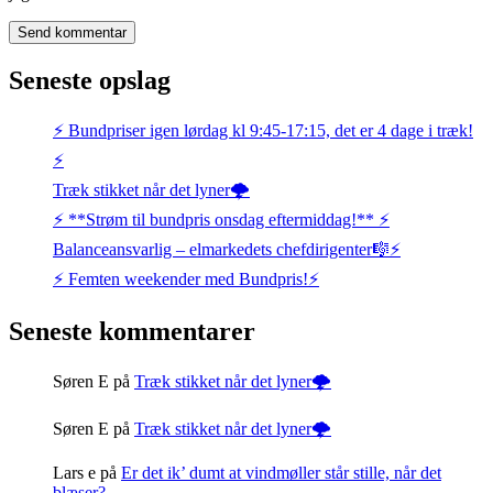
Seneste opslag
⚡️ Bundpriser igen lørdag kl 9:45-17:15, det er 4 dage i træk!
⚡️
Træk stikket når det lyner🌩️
⚡️ **Strøm til bundpris onsdag eftermiddag!** ⚡️
Balanceansvarlig – elmarkedets chefdirigenter🎼⚡
⚡️ Femten weekender med Bundpris!⚡️
Seneste kommentarer
Søren E
på
Træk stikket når det lyner🌩️
Søren E
på
Træk stikket når det lyner🌩️
Lars e
på
Er det ik’ dumt at vindmøller står stille, når det
blæser?