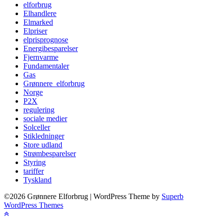
elforbrug
Elhandlere
Elmarked
Elpriser
elprisprognose
Energibesparelser
Fjernvarme
Fundamentaler
Gas
Grønnere_elforbrug
Norge
P2X
regulering
sociale medier
Solceller
Stikledninger
Store udland
Strømbesparelser
Styring
tariffer
Tyskland
©2026 Grønnere Elforbrug
| WordPress Theme by
Superb
WordPress Themes