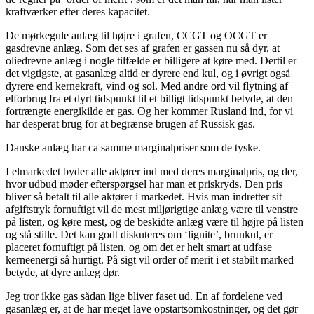
kraftværker efter deres kapacitet.
De
mørkegule anlæg til højre i grafen, CCGT og OCGT er
gasdrevne anlæg. Som det ses af grafen er gassen nu så dyr, at
oliedrevne anlæg i nogle tilfælde er billigere at køre med. Dertil er
det vigtigste, at gasanlæg altid er dyrere end kul, og i øvrigt også
dyrere end kernekraft, vind og sol. Med andre ord vil flytning af
elforbrug fra et dyrt tidspunkt til et billigt tidspunkt betyde, at den
fortrængte energikilde er gas. Og her kommer Rusland ind, for vi
har desperat brug for at begrænse brugen af Russisk gas.
Danske anlæg har ca samme marginalpriser som de tyske.
I elmarkedet byder alle aktører ind med deres marginalpris, og der,
hvor udbud møder efterspørgsel har man et priskryds. Den pris
bliver så betalt til alle aktører i markedet. Hvis man indretter sit
afgiftstryk fornuftigt vil de mest miljørigtige anlæg være til venstre
på listen, og køre mest, og de beskidte anlæg være til højre på listen
og stå stille. Det kan godt diskuteres om ‘lignite’, brunkul, er
placeret fornuftigt på listen, og om det er helt smart at udfase
kerneenergi så hurtigt. På sigt vil order of merit i et stabilt marked
betyde, at dyre anlæg dør.
Jeg tror ikke gas sådan lige bliver faset ud. En af fordelene ved
gasanlæg er, at de har meget lave opstartsomkostninger, og det gør