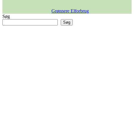
Grønnere Elforbrug
Søg
Søg