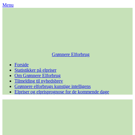
Skip
Menu
to
content
Grønnere Elforbrug
Forside
Statistikker på elpriser
Om Grønnere Elforbrug
Tilmelding til nyhedsbrev
Grønnere elforbrugs kunstige intelligens
Elpriser og elprisprognose for de kommende dage