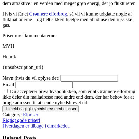
dem attraktive i en verden med meget grøn energi, der jo flukturerer.
Hvis vi får et
Grønnere elforbrug
, så vil vi kunne udglatte nogle af
fluktuationerne – og helt sikkert hjælpe med at udfase den russiske
gas.
Priser mv i kommentarerne.
MVH
Henrik
{unsubscription_url}
Navn (hvis du vil oplyse det)
Email
Du accepterer privatlivspolitikken, som er at Grønnere elforbrug
ikke deler din mailadresse med andre end dem, der har behov for at
bruge adressen til at sende nyhedsbrevet ud.
Category:
Elpriser
Indlægsnavigation
Rigtigt gode priser!
Hverdagen er tilbage i elmarkedet.
Related Posts