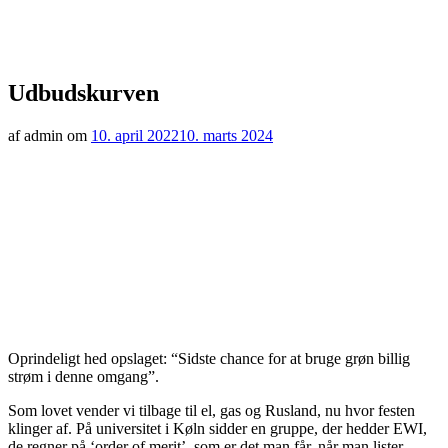
Udbudskurven
af admin om
10. april 2022
10. marts 2024
Oprindeligt hed opslaget: “Sidste chance for at bruge grøn billig
strøm i denne omgang”.
Som lovet vender vi tilbage til el, gas og Rusland, nu hvor festen
klinger af. På universitet i Køln sidder en gruppe, der hedder EWI,
de regner på ‘order of merit’, som er det man får, når man lister