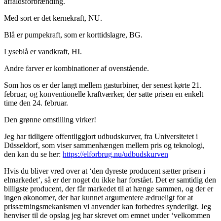
affaldsforbrænding.
Med sort er det kernekraft, NU.
Blå er pumpekraft, som er korttidslagre, BG.
Lyseblå er vandkraft, HI.
Andre farver er kombinationer af ovenstående.
Som hos os er der langt mellem gasturbiner, der senest kørte 21.
februar, og konventionelle kraftværker, der satte prisen en enkelt
time den 24. februar.
Den grønne omstilling virker!
Jeg har tidligere offentliggjort udbudskurver, fra Universitetet i
Düsseldorf, som viser sammenhængen mellem pris og teknologi,
den kan du se her:
https://elforbrug.nu/udbudskurven
Hvis du bliver vred over at ‘den dyreste producent sætter prisen i
elmarkedet’, så er der noget du ikke har forstået. Det er samtidig den
billigste producent, der får markedet til at hænge sammen, og der er
ingen økonomer, der har kunnet argumentere ædrueligt for at
prissætningsmekanismen vi anvender kan forbedres synderligt. Jeg
henviser til de opslag jeg har skrevet om emnet under ‘velkommen