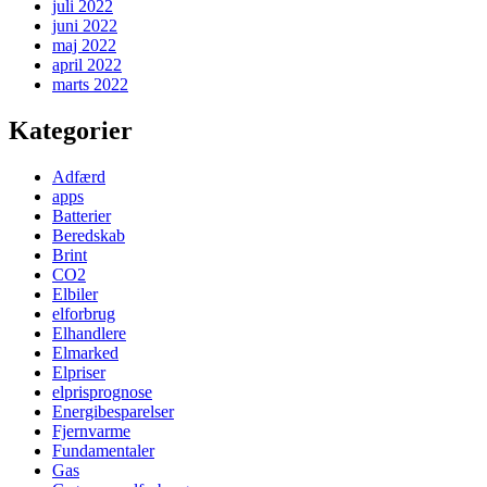
juli 2022
juni 2022
maj 2022
april 2022
marts 2022
Kategorier
Adfærd
apps
Batterier
Beredskab
Brint
CO2
Elbiler
elforbrug
Elhandlere
Elmarked
Elpriser
elprisprognose
Energibesparelser
Fjernvarme
Fundamentaler
Gas