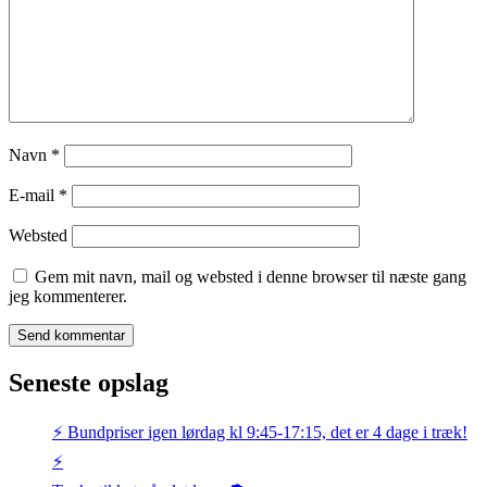
Navn
*
E-mail
*
Websted
Gem mit navn, mail og websted i denne browser til næste gang
jeg kommenterer.
Seneste opslag
⚡️ Bundpriser igen lørdag kl 9:45-17:15, det er 4 dage i træk!
⚡️