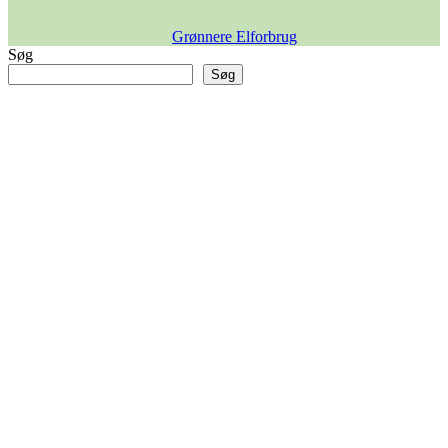
Grønnere Elforbrug
Søg
Søg