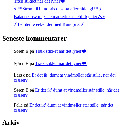
Træk stikket når det lyner🌩️
⚡️ **Strøm til bundpris onsdag eftermiddag!** ⚡️
Balanceansvarlig – elmarkedets chefdirigenter🎼⚡
⚡️ Femten weekender med Bundpris!⚡️
Seneste kommentarer
Søren E
på
Træk stikket når det lyner🌩️
Søren E
på
Træk stikket når det lyner🌩️
Lars e
på
Er det ik’ dumt at vindmøller står stille, når det
blæser?
Søren E
på
Er det ik’ dumt at vindmøller står stille, når det
blæser?
Palle
på
Er det ik’ dumt at vindmøller står stille, når det
blæser?
Arkiv