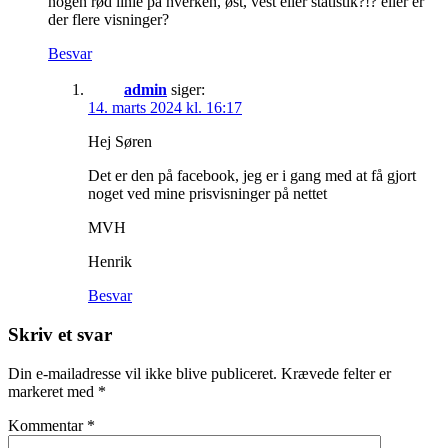
nogen rød linie på hverken, øst, vest eller statistik?!? eller er
der flere visninger?
Besvar
admin
siger:
14. marts 2024 kl. 16:17
Hej Søren
Det er den på facebook, jeg er i gang med at få gjort
noget ved mine prisvisninger på nettet
MVH
Henrik
Besvar
Skriv et svar
Din e-mailadresse vil ikke blive publiceret.
Krævede felter er
markeret med
*
Kommentar
*