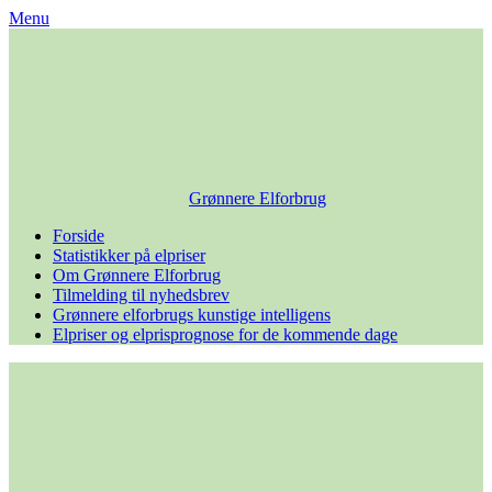
Skip
Menu
to
content
Grønnere Elforbrug
Forside
Statistikker på elpriser
Om Grønnere Elforbrug
Tilmelding til nyhedsbrev
Grønnere elforbrugs kunstige intelligens
Elpriser og elprisprognose for de kommende dage