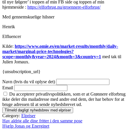
til nye følgere’ i toppen af min FB side og toppen af min
hjemmeside :
https://elforbrug.nu/groennere-elforbrug/
Med gennemskuelige hilsner
Henrik
Elfluencer
Kilde:
https://www.omie.es/en/market-results/monthly/daily-
market/marginal-price-technologies?
scope=monthly&year=2024&month=3&country=1
med tak til
Julien Jomaux.
{unsubscription_url}
Navn (hvis du vil oplyse det)
Email
Du accepterer privatlivspolitikken, som er at Grønnere elforbrug
ikke deler din mailadresse med andre end dem, der har behov for at
bruge adressen til at sende nyhedsbrevet ud.
Category:
Elpriser
Indlægsnavigation
Hav aldrig alle dine fritter i den samme pose
Hjælp Jonas og Energinet