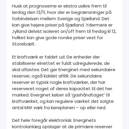
Husk at prognoserne er ekstra usikre frem til
lørdag den 12/11, hvor der er begrænsninger på
forbindelsen mellem Sverige og Sjælland. Det
kan give højere priser på Sjælland. Ydermere er
Jylland delvist isoleret on/off frem til fredag kl 12,
hvilket kan give gode norske priser vest for
Storebælt.
Et kraftværk er faldet ud. De enheder der
stabiliserer elnettet er fuldt udregulerede, de
skal aflastes. Det gør Energinet med sekundære
reserver, også kaldet aFRR. De sekundære
reserver er typisk nogle kraftværker, der har
reserveret noget af deres kapacitet til det her
marked. Energinet køber så ‘gashåndtaget’ til
kraftværket, og kan regulere værket det solgte
antal MW væk fra køreplanen – op eller ned.
Det hele foregår elektronisk. Energinets
kontrolanlæg opdager at de primære reserver