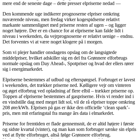
mere end de seneste dage – dette presser elpriserne nedad —
Den kommende uge indikerer prognoserne elpriser omkring
nuværende niveau, men fredag virker kogespidserne relativt
markante sammenlignet med priserne resten af ugen – og ligger
noget højere. Der er en chance for at elpriserne kan falde lidt i
niveau i weekenden, da vejrprognoserne er relativt uenige – endnu.
Det forventes vi at være noget klogere på i morgen.
Som vi plejer handler onsdagens opslag om de langsigtede
middelpriser, hvilket adskiller sig en del fra Grønnere elforbrugs
normale opslag om Day Ahead-, Spotpriser og hvad der ellers rører
sig i energimarkedet.
Elpriserne bestemmes af udbud og efterspørgsel. Forbruget er lavest
i weekenden, det trækker priserne ned. Kølligere vejr om vinteren
og øget elforbrug ved opladning af flere elbil – trækker priserne op.
Toppen af elpriserne bestemmes af gaspriserne. Hvis vi render ind i
en vindstille dag med meget lidt sol, vil de rå elpriser toppe omkring
208 øre/kWh. Elprisen på gas er ikke den officielle ‘clean spark’-
pris, men mit erfaringstal fra mange års data i elmarkedet.
Priserne for fremtiden er flade gennemsnit, de er altid højere i første
og sidste kvartal (vinter), og man kan som forbruger sænke sin elpris
ved at flytte elforbruget, altså følge Grønnere elforbrug.