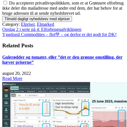
Du accepterer privatlivspolitikken, som er at Grønnere elforbrug
ikke deler din mailadresse med andre end dem, der har behov for at
bruge adressen til at sende nyhedsbrevet ud.
Category:
Elpriser
,
Elmarked
Indlægsnavigation
Opslag 2 i serie på 4: Elforbrugsudviklingen
Yggdrasil Commodities – flot💚 – og derfor er det godt for DK!
Related Posts
Gulerødder og tomater, eller ”det er den grønne omstilling, der
hæver priserne”
august 20, 2022
Read More