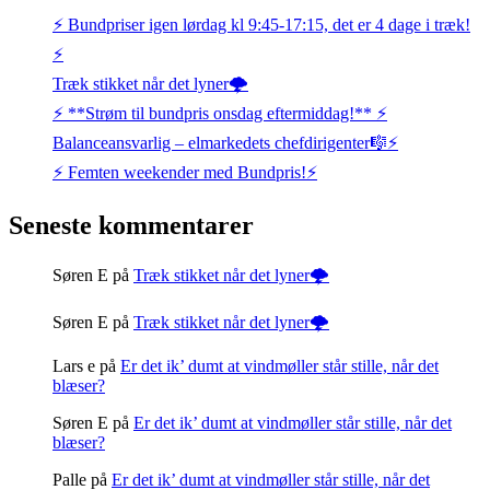
⚡️ Bundpriser igen lørdag kl 9:45-17:15, det er 4 dage i træk!
⚡️
Træk stikket når det lyner🌩️
⚡️ **Strøm til bundpris onsdag eftermiddag!** ⚡️
Balanceansvarlig – elmarkedets chefdirigenter🎼⚡
⚡️ Femten weekender med Bundpris!⚡️
Seneste kommentarer
Søren E
på
Træk stikket når det lyner🌩️
Søren E
på
Træk stikket når det lyner🌩️
Lars e
på
Er det ik’ dumt at vindmøller står stille, når det
blæser?
Søren E
på
Er det ik’ dumt at vindmøller står stille, når det
blæser?
Palle
på
Er det ik’ dumt at vindmøller står stille, når det