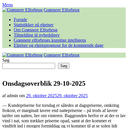
Skip
Menu
to
Grønnere Elforbrug
content
Forside
Statistikker på elpriser
Om Grønnere Elforbrug
Tilmelding til nyhedsbrev
Grønnere elforbrugs kunstige intelligens
Elpriser og elprisprognose for de kommende dage
Grønnere Elforbrug
Søg
Søg
Onsdagsoverblik 29-10-2025
af admin om
29. oktober 2025
29. oktober 2025
— Kundepriserne for torsdag er således at dagspriserne, omkring
frokost, er marginalt lavere end nattepriserne – på trods af lavere
tarifer om natten, her om vinteren. Baggrunden herfor er at der er lav
vind i nat, som trækker priserne opad, samt at der kommer et
vindfelt ind i morgen formiddag og vi kommer til at se solen lidt