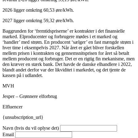
2026 ligger omkring 60,53 øre/kWh.
2027 ligger omkring 59,32 øre/kWh.
Baggrunden for ‘fremtidspriserne’ er kontrakter i det finansielle
marked. Elproducenter og forbrugere mødes i et marked og
‘handler’ med strøm. En producent ‘sælger’ en fast mængde strøm i
hver time i eksempelvis 2027. Når året er gået bliver forskellen
mellem prisen i kontrakten og gennemsnitsprisen for året så betalt
mellem producent og forbruger. Det er en rigtig fin mekanisme, men
den kræver en stærk bank. Det havde de danske elhandlere i 2022,
blandt andet derfor var der likviditet i markedet, og det tjente de
kassen på i udlandet.
MVH
Jesper – Grønnere elforbrug
Elfluencer
{unsubscription_url}
Navn (hvis du vil oplyse det)
Email