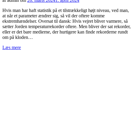
af admin om
26. marts 2024
1. april 2024
Hvis man har haft statistik på et tilstrækkeligt højt niveau, ved man,
at når et parameter ændrer sig, så vil der oftere komme
ekstremhændelser. Oversat til dansk: Hvis vejret bliver varmere, så
sætter Jorden temperaturrekorder oftere. Men bliver der sat rekorder,
eller er det bare medierne, der hurtigere kan finde rekorderne rundt
om på kloden…
Læs mere