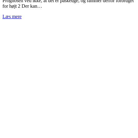
Prognosen ved ikke, at det er påskeuge, og rammer derfor forbruget
for højt 2 Der kan…
Læs mere