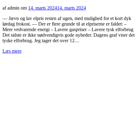
af admin om
14. marts 2024
14. marts 2024
— Jævn og lav elpris resten af ugen, med mulighed for et kort dyk
lørdag frokost. — Der er flere grunde til at elpriserne er faldet: –
Mere vedvarende energi – Lavere gaspriser – Lavere tysk elforbrug
Det sidste er ikke nødvendigvis gode nyheder. Dagens graf viser det
tyske elforbrug. Jeg tager det over 12…
Læs mere