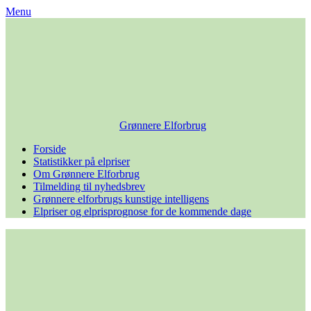
Skip
Menu
to
content
Grønnere Elforbrug
Forside
Statistikker på elpriser
Om Grønnere Elforbrug
Tilmelding til nyhedsbrev
Grønnere elforbrugs kunstige intelligens
Elpriser og elprisprognose for de kommende dage