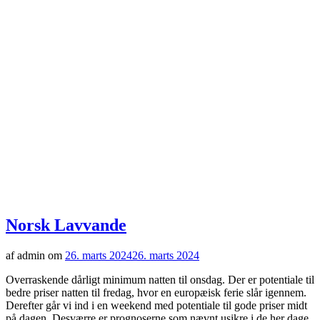
Norsk Lavvande
af admin om
26. marts 2024
26. marts 2024
Overraskende dårligt minimum natten til onsdag. Der er potentiale til
bedre priser natten til fredag, hvor en europæisk ferie slår igennem.
Derefter går vi ind i en weekend med potentiale til gode priser midt
på dagen. Desværre er prognoserne som nævnt usikre i de her dage.