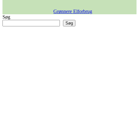
Grønnere Elforbrug
Søg
Søg