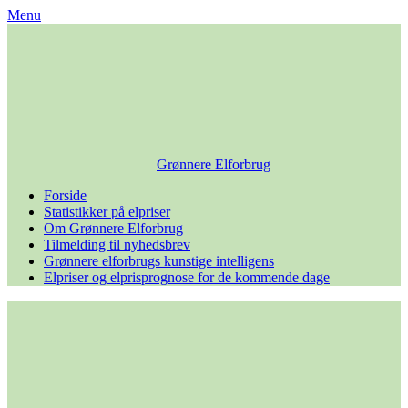
Skip
Menu
to
content
Grønnere Elforbrug
Forside
Statistikker på elpriser
Om Grønnere Elforbrug
Tilmelding til nyhedsbrev
Grønnere elforbrugs kunstige intelligens
Elpriser og elprisprognose for de kommende dage