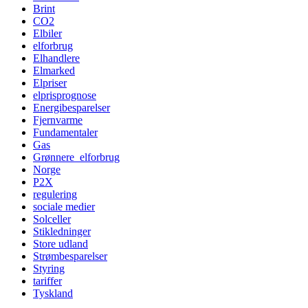
Brint
CO2
Elbiler
elforbrug
Elhandlere
Elmarked
Elpriser
elprisprognose
Energibesparelser
Fjernvarme
Fundamentaler
Gas
Grønnere_elforbrug
Norge
P2X
regulering
sociale medier
Solceller
Stikledninger
Store udland
Strømbesparelser
Styring
tariffer
Tyskland