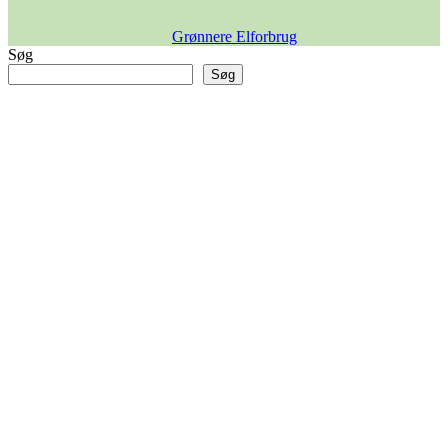
Grønnere Elforbrug
Søg
Søg