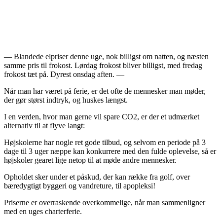
— Blandede elpriser denne uge, nok billigst om natten, og næsten
samme pris til frokost. Lørdag frokost bliver billigst, med fredag
frokost tæt på. Dyrest onsdag aften. —
Når man har været på ferie, er det ofte de mennesker man møder,
der gør størst indtryk, og huskes længst.
I en verden, hvor man gerne vil spare CO2, er der et udmærket
alternativ til at flyve langt:
Højskolerne har nogle ret gode tilbud, og selvom en periode på 3
dage til 3 uger næppe kan konkurrere med den fulde oplevelse, så er
højskoler gearet lige netop til at møde andre mennesker.
Opholdet sker under et påskud, der kan række fra golf, over
bæredygtigt byggeri og vandreture, til apopleksi!
Priserne er overraskende overkommelige, når man sammenligner
med en uges charterferie.