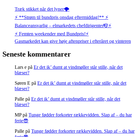
Træk stikket når det lyner🌩️
⚡️ **Strøm til bundpris onsdag eftermiddag!** ⚡️
Balanceansvarlig – elmarkedets chefdirigenter🎼⚡
⚡️ Femten weekender med Bundpris!⚡️
Gasmarkedet kan give høje aftenpriser i efteråret og vinteren
Seneste kommentarer
Lars e
på
Er det ik’ dumt at vindmøller står stille, når det
blæser?
Søren E
på
Er det ik’ dumt at vindmøller står stille, når det
blæser?
Palle
på
Er det ik’ dumt at vindmøller står stille, når det
blæser?
MP
på
Tunge fødder forkorter rækkevidden. Slap af – du har
ferie😎
Palle
på
Tunge fødder forkorter rækkevidden. Slap af – du har
ferie😎