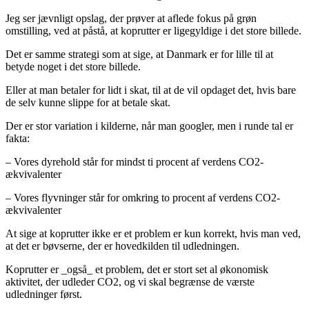
Jeg ser jævnligt opslag, der prøver at aflede fokus på grøn
omstilling, ved at påstå, at koprutter er ligegyldige i det store billede.
Det er samme strategi som at sige, at Danmark er for lille til at
betyde noget i det store billede.
Eller at man betaler for lidt i skat, til at de vil opdaget det, hvis bare
de selv kunne slippe for at betale skat.
Der er stor variation i kilderne, når man googler, men i runde tal er
fakta:
– Vores dyrehold står for mindst ti procent af verdens CO2-
ækvivalenter
– Vores flyvninger står for omkring to procent af verdens CO2-
ækvivalenter
At sige at koprutter ikke er et problem er kun korrekt, hvis man ved,
at det er bøvserne, der er hovedkilden til udledningen.
Koprutter er _også_ et problem, det er stort set al økonomisk
aktivitet, der udleder CO2, og vi skal begrænse de værste
udledninger først.