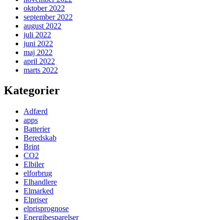
oktober 2022
september 2022
august 2022
juli 2022
juni 2022
maj 2022
april 2022
marts 2022
Kategorier
Adfærd
apps
Batterier
Beredskab
Brint
CO2
Elbiler
elforbrug
Elhandlere
Elmarked
Elpriser
elprisprognose
Energibesparelser