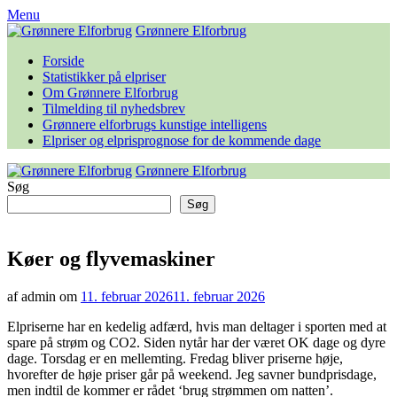
Skip
Menu
to
Grønnere Elforbrug
content
Forside
Statistikker på elpriser
Om Grønnere Elforbrug
Tilmelding til nyhedsbrev
Grønnere elforbrugs kunstige intelligens
Elpriser og elprisprognose for de kommende dage
Grønnere Elforbrug
Søg
Søg
Køer og flyvemaskiner
af admin om
11. februar 2026
11. februar 2026
Elpriserne har en kedelig adfærd, hvis man deltager i sporten med at
spare på strøm og CO2. Siden nytår har der været OK dage og dyre
dage. Torsdag er en mellemting. Fredag bliver priserne høje,
hvorefter de høje priser går på weekend. Jeg savner bundprisdage,
men indtil de kommer er rådet ‘brug strømmen om natten’.