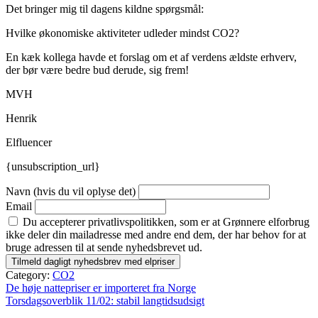
Det bringer mig til dagens kildne spørgsmål:
Hvilke økonomiske aktiviteter udleder mindst CO2?
En kæk kollega havde et forslag om et af verdens ældste erhverv,
der bør være bedre bud derude, sig frem!
MVH
Henrik
Elfluencer
{unsubscription_url}
Navn (hvis du vil oplyse det)
Email
Du accepterer privatlivspolitikken, som er at Grønnere elforbrug
ikke deler din mailadresse med andre end dem, der har behov for at
bruge adressen til at sende nyhedsbrevet ud.
Category:
CO2
Indlægsnavigation
De høje nattepriser er importeret fra Norge
Torsdagsoverblik 11/02: stabil langtidsudsigt