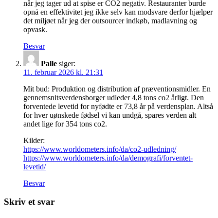
når jeg tager ud at spise er CO2 negativ. Restauranter burde
opnå en effektivitet jeg ikke selv kan modsvare derfor hjælper
det miljøet når jeg der outsourcer indkøb, madlavning og
opvask.
Besvar
Palle
siger:
11. februar 2026 kl. 21:31
Mit bud: Produktion og distribution af præventionsmidler. En
gennemsnitsverdensborger udleder 4,8 tons co2 årligt. Den
forventede levetid for nyfødte er 73,8 år på verdensplan. Altså
for hver uønskede fødsel vi kan undgå, spares verden alt
andet lige for 354 tons co2.
Kilder:
https://www.worldometers.info/da/co2-udledning/
https://www.worldometers.info/da/demografi/forventet-
levetid/
Besvar
Skriv et svar