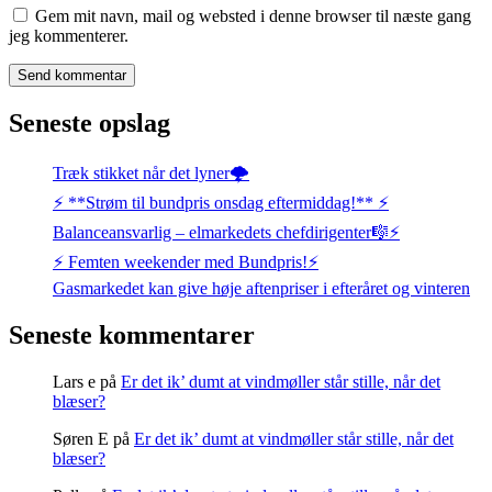
Gem mit navn, mail og websted i denne browser til næste gang
jeg kommenterer.
Seneste opslag
Træk stikket når det lyner🌩️
⚡️ **Strøm til bundpris onsdag eftermiddag!** ⚡️
Balanceansvarlig – elmarkedets chefdirigenter🎼⚡
⚡️ Femten weekender med Bundpris!⚡️
Gasmarkedet kan give høje aftenpriser i efteråret og vinteren
Seneste kommentarer
Lars e
på
Er det ik’ dumt at vindmøller står stille, når det
blæser?
Søren E
på
Er det ik’ dumt at vindmøller står stille, når det
blæser?