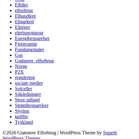
Elbiler
elforbrug
Elhandlere
Elmarked
Elpriser
elprisprognose
Energibesparelser
Fjernvarme
Fundamentaler
Gas
Grønnere_elforbrug
Norge
P2X
regulering
sociale medier
Solceller
Stikledninger
Store udland
Strømbesparelser
Styring
tariffer
Tyskland
©2026 Grønnere Elforbrug
| WordPress Theme by
Superb
WordPress Themes