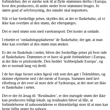
forbindelser, der er stærke nok til at flytte strømmen derfra i Europa,
hvor den produceres, til andre steder hvor strømmen bruges. Jo
større grad af selvforsyning, des mindre skal importeres.
Når vi har forskellige priser, skyldes det, at der er flaskehalse, så vi
ikke kan overføre al den strøm, der efterspørges.
Det er med strøm som med varetransport: Det koster at omlade.
I elnettet er ‘omladningspladserne’ de flaskehalse, der gør, at man
ikke kan overføre al den strøm man ønsker.
Er der en flaskehals i nettet, bliver der forskellige priser på hver side
af flaskehalsen. Drømmen er et have så gode forbindelser i Europa,
at der ikke er prisforskelle. Den hedder ‘kobberplade Europa’, og
der er normalt lang vej dertil.
I de her dage favner solen ligeså vidt som den gør i Teletubbies, og
skinner elpriserne ned i det meste af Europa. Sammen med lavt
elforbrug er det over så store dele af Sydeuropa, at der stort set ikke
er flaskehalse i nettet.
Det er der én årsag til: ‘Residualen’, er den mængde strøm der ikke
kan produceres billigt lokalt, og residualen bliver så lille, at
forbindelserne til naboområderne er tilstrækkeligt store til at man kan
hente billig strøm fra naboen.