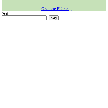
Grønnere Elforbrug
Søg
Søg