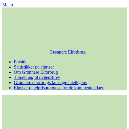
Skip
Menu
to
content
Grønnere Elforbrug
Forside
Statistikker på elpriser
Om Grønnere Elforbrug
Tilmelding til nyhedsbrev
Grønnere elforbrugs kunstige intelligens
Elpriser og elprisprognose for de kommende dage