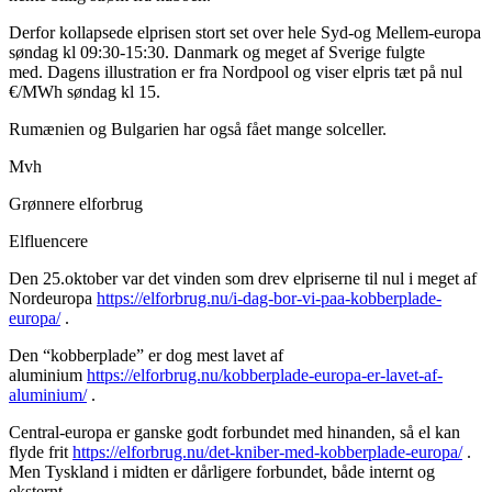
Derfor kollapsede elprisen stort set over hele Syd-og Mellem-europa
søndag kl 09:30-15:30. Danmark og meget af Sverige fulgte
med. Dagens illustration er fra Nordpool og viser elpris tæt på nul
€/MWh søndag kl 15.
Rumænien og Bulgarien har også fået mange solceller.
Mvh
Grønnere elforbrug
Elfluencere
Den 25.oktober var det vinden som drev elpriserne til nul i meget af
Nordeuropa
https://elforbrug.nu/i-dag-bor-vi-paa-kobberplade-
europa/
.
Den “kobberplade” er dog mest lavet af
aluminium
https://elforbrug.nu/kobberplade-europa-er-lavet-af-
aluminium/
.
Central-europa er ganske godt forbundet med hinanden, så el kan
flyde frit
https://elforbrug.nu/det-kniber-med-kobberplade-europa/
.
Men Tyskland i midten er dårligere forbundet, både internt og
eksternt.