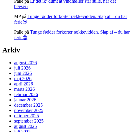
Palle
på
Er det ik’ dumt at vindmøller står stille, når det
blæser?
MP
på
Tunge fødder forkorter rækkevidden. Slap af – du har
ferie😎
Palle
på
Tunge fødder forkorter rækkevidden. Slap af – du har
ferie😎
Arkiv
august 2026
juli 2026
juni 2026
maj 2026
april 2026
marts 2026
februar 2026
januar 2026
december 2025
november 2025
oktober 2025
september 2025
august 2025
juli 2025