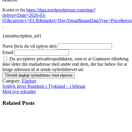
Kortet er fra
https://data.nordpoolgroup.com/map?
deliveryDate=2026-03-
01&currency=EUR&market=DayAhead&mapDataType=Price&resol
.
{unsubscription_url}
Navn (hvis du vil oplyse det)
Email
Du accepterer privatlivspolitikken, som er at Grønnere elforbrug
ikke deler din mailadresse med andre end dem, der har behov for at
bruge adressen til at sende nyhedsbrevet ud.
Category:
Elpriser
Indlægsnavigation
Soldyk giver Bundpris i Tyskland – i februar
Mod nye rekorder
Related Posts