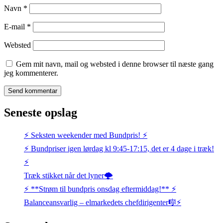
Navn
*
E-mail
*
Websted
Gem mit navn, mail og websted i denne browser til næste gang
jeg kommenterer.
Seneste opslag
⚡️ Seksten weekender med Bundpris! ⚡️
⚡️ Bundpriser igen lørdag kl 9:45-17:15, det er 4 dage i træk!
⚡️
Træk stikket når det lyner🌩️
⚡️ **Strøm til bundpris onsdag eftermiddag!** ⚡️
Balanceansvarlig – elmarkedets chefdirigenter🎼⚡