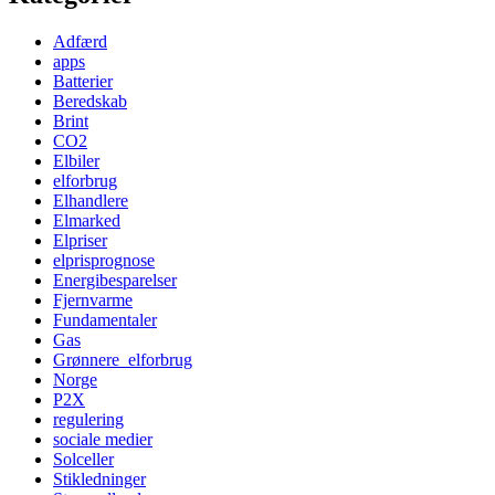
Adfærd
apps
Batterier
Beredskab
Brint
CO2
Elbiler
elforbrug
Elhandlere
Elmarked
Elpriser
elprisprognose
Energibesparelser
Fjernvarme
Fundamentaler
Gas
Grønnere_elforbrug
Norge
P2X
regulering
sociale medier
Solceller
Stikledninger