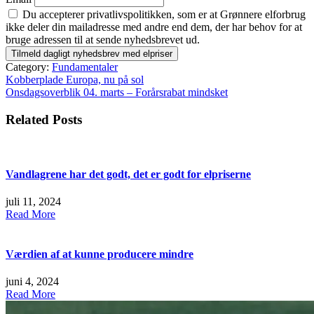
Du accepterer privatlivspolitikken, som er at Grønnere elforbrug
ikke deler din mailadresse med andre end dem, der har behov for at
bruge adressen til at sende nyhedsbrevet ud.
Category:
Fundamentaler
Indlægsnavigation
Kobberplade Europa, nu på sol
Onsdagsoverblik 04. marts – Forårsrabat mindsket
Related Posts
Vandlagrene har det godt, det er godt for elpriserne
juli 11, 2024
Read More
Værdien af at kunne producere mindre
juni 4, 2024
Read More