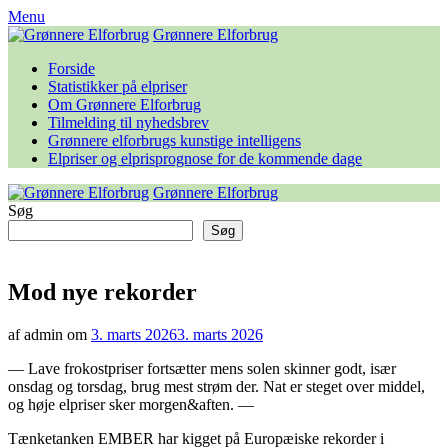
Skip
Menu
to
Grønnere Elforbrug
content
Forside
Statistikker på elpriser
Om Grønnere Elforbrug
Tilmelding til nyhedsbrev
Grønnere elforbrugs kunstige intelligens
Elpriser og elprisprognose for de kommende dage
Grønnere Elforbrug
Søg
Søg
Mod nye rekorder
af admin om
3. marts 2026
3. marts 2026
— Lave frokostpriser fortsætter mens solen skinner godt, især
onsdag og torsdag, brug mest strøm der. Nat er steget over middel,
og høje elpriser sker morgen&aften. —
Tænketanken EMBER har kigget på Europæiske rekorder i