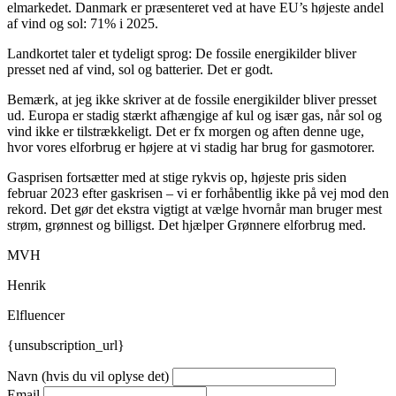
elmarkedet. Danmark er præsenteret ved at have EU’s højeste andel
af vind og sol: 71% i 2025.
Landkortet taler et tydeligt sprog: De fossile energikilder bliver
presset ned af vind, sol og batterier. Det er godt.
Bemærk, at jeg ikke skriver at de fossile energikilder bliver presset
ud. Europa er stadig stærkt afhængige af kul og især gas, når sol og
vind ikke er tilstrækkeligt. Det er fx morgen og aften denne uge,
hvor vores elforbrug er højere at vi stadig har brug for gasmotorer.
Gasprisen fortsætter med at stige rykvis op, højeste pris siden
februar 2023 efter gaskrisen – vi er forhåbentlig ikke på vej mod den
rekord. Det gør det ekstra vigtigt at vælge hvornår man bruger mest
strøm, grønnest og billigst. Det hjælper Grønnere elforbrug med.
MVH
Henrik
Elfluencer
{unsubscription_url}
Navn (hvis du vil oplyse det)
Email