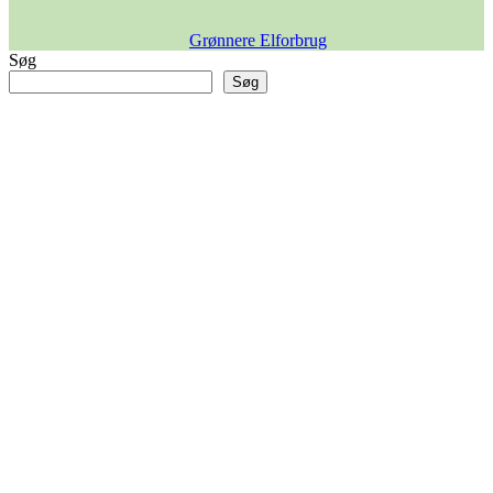
Grønnere Elforbrug
Søg
Søg