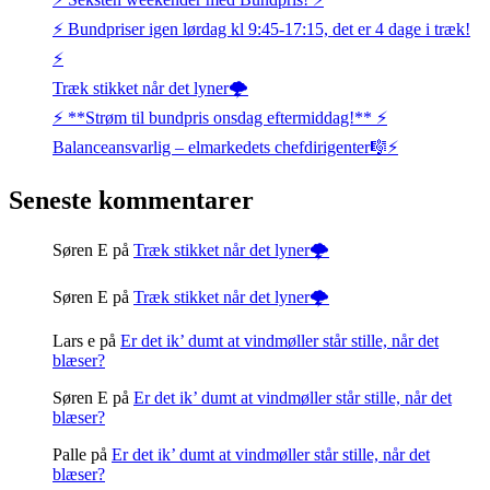
⚡️ Bundpriser igen lørdag kl 9:45-17:15, det er 4 dage i træk!
⚡️
Træk stikket når det lyner🌩️
⚡️ **Strøm til bundpris onsdag eftermiddag!** ⚡️
Balanceansvarlig – elmarkedets chefdirigenter🎼⚡
Seneste kommentarer
Søren E
på
Træk stikket når det lyner🌩️
Søren E
på
Træk stikket når det lyner🌩️
Lars e
på
Er det ik’ dumt at vindmøller står stille, når det
blæser?
Søren E
på
Er det ik’ dumt at vindmøller står stille, når det
blæser?
Palle
på
Er det ik’ dumt at vindmøller står stille, når det
blæser?