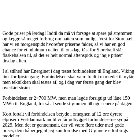
Gode priser på lørdag! Indtil da må vi forsøge at spare på strømmen
og lægge så meget forbrug om natten som muligt. Vest for Storebælt
har vi en morgenspids hvorefter priserne falder, så vi har en god
chance for et minimum natten til onsdag. Øst for Storebælt slår
flaskehalsen til, så det er helt normal aftenspids og ‘høje priser’
tirsdag aften.
I al stilhed har Energinet i dag testet forbindelsen til England, Viking
link for første gang. Forbindelsen skal være fuldt i markedet til nytår,
men teknikken skal testes af, og i dag var første gang der blev
overført strøm.
Forbindelsen er 2×700 MW, men man lagde forsigtigt ud låne 150
MWh til England, for så at sende strømmen tilbage senere på dagen.
Kort fortalt vil forbindelsen betyde i omegnen af 12 øre dyrere
elpriser i Vestdanmark indtil vi får udbygget forbindelserne sydpå i
2025. Men det er gennemsnit, der vil være flere tider med gode
priser, dem håber jeg at jeg kan forudse med Grønnere elforbrugs
modeller.