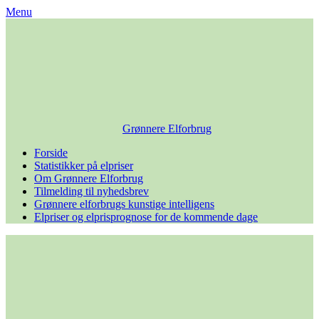
Skip
Menu
to
content
Grønnere Elforbrug
Forside
Statistikker på elpriser
Om Grønnere Elforbrug
Tilmelding til nyhedsbrev
Grønnere elforbrugs kunstige intelligens
Elpriser og elprisprognose for de kommende dage