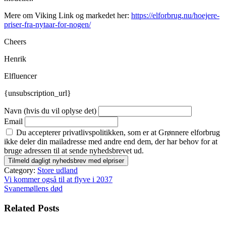
Mere om Viking Link og markedet her:
https://elforbrug.nu/hoejere-
priser-fra-nytaar-for-nogen/
Cheers
Henrik
Elfluencer
{unsubscription_url}
Navn (hvis du vil oplyse det)
Email
Du accepterer privatlivspolitikken, som er at Grønnere elforbrug
ikke deler din mailadresse med andre end dem, der har behov for at
bruge adressen til at sende nyhedsbrevet ud.
Category:
Store udland
Indlægsnavigation
Vi kommer også til at flyve i 2037
Svanemøllens død
Related Posts