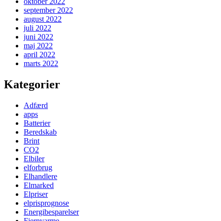
oktober 2022
september 2022
august 2022
juli 2022
juni 2022
maj 2022
april 2022
marts 2022
Kategorier
Adfærd
apps
Batterier
Beredskab
Brint
CO2
Elbiler
elforbrug
Elhandlere
Elmarked
Elpriser
elprisprognose
Energibesparelser
Fjernvarme