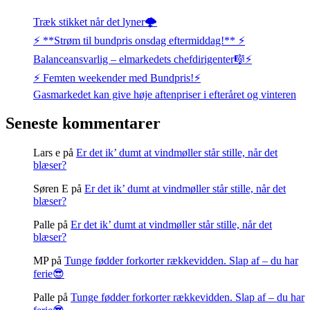
Træk stikket når det lyner🌩️
⚡️ **Strøm til bundpris onsdag eftermiddag!** ⚡️
Balanceansvarlig – elmarkedets chefdirigenter🎼⚡
⚡️ Femten weekender med Bundpris!⚡️
Gasmarkedet kan give høje aftenpriser i efteråret og vinteren
Seneste kommentarer
Lars e
på
Er det ik’ dumt at vindmøller står stille, når det
blæser?
Søren E
på
Er det ik’ dumt at vindmøller står stille, når det
blæser?
Palle
på
Er det ik’ dumt at vindmøller står stille, når det
blæser?
MP
på
Tunge fødder forkorter rækkevidden. Slap af – du har
ferie😎
Palle
på
Tunge fødder forkorter rækkevidden. Slap af – du har