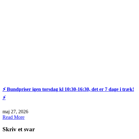
⚡️ Bundpriser igen torsdag kl 10:30-16:30, det er 7 dage i træk!
⚡️
maj 27, 2026
Read More
Skriv et svar