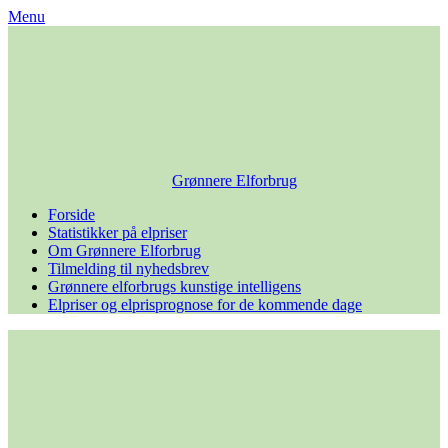
Skip
Menu
to
content
Grønnere Elforbrug
Forside
Statistikker på elpriser
Om Grønnere Elforbrug
Tilmelding til nyhedsbrev
Grønnere elforbrugs kunstige intelligens
Elpriser og elprisprognose for de kommende dage