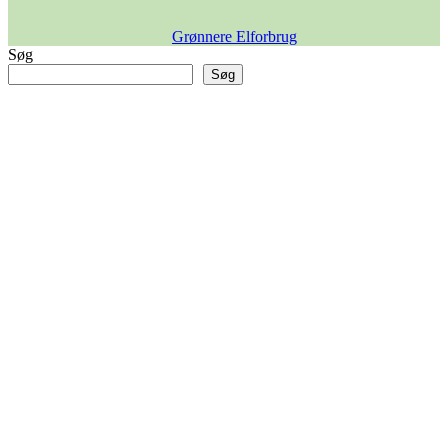
Grønnere Elforbrug
Søg
Søg