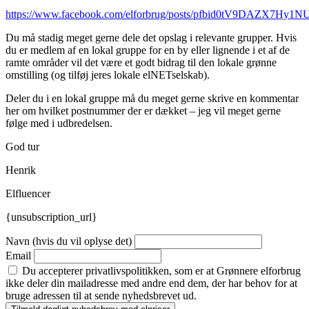
https://www.facebook.com/elforbrug/posts/pfbid0tV9DAZX
Du må stadig meget gerne dele det opslag i relevante grupper. Hvis
du er medlem af en lokal gruppe for en by eller lignende i et af de
ramte områder vil det være et godt bidrag til den lokale grønne
omstilling (og tilføj jeres lokale elNETselskab).
Deler du i en lokal gruppe må du meget gerne skrive en kommentar
her om hvilket postnummer der er dækket – jeg vil meget gerne
følge med i udbredelsen.
God tur
Henrik
Elfluencer
{unsubscription_url}
Navn (hvis du vil oplyse det)
Email
Du accepterer privatlivspolitikken, som er at Grønnere elforbrug
ikke deler din mailadresse med andre end dem, der har behov for at
bruge adressen til at sende nyhedsbrevet ud.