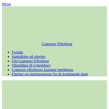
Skip
Menu
to
content
Grønnere Elforbrug
Forside
Statistikker på elpriser
Om Grønnere Elforbrug
Tilmelding til nyhedsbrev
Grønnere elforbrugs kunstige intelligens
Elpriser og elprisprognose for de kommende dage