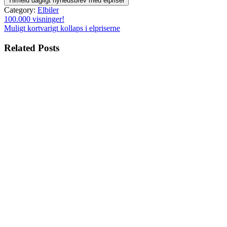
Category:
Elbiler
Indlægsnavigation
100.000 visninger!
Muligt kortvarigt kollaps i elpriserne
Related Posts