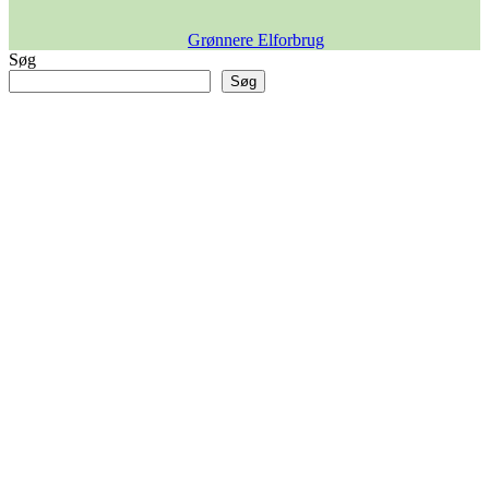
Grønnere Elforbrug
Søg
Søg