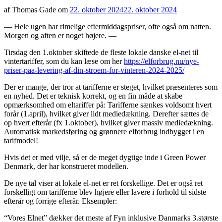
af Thomas Gade om
22. oktober 2024
22. oktober 2024
— Hele ugen har rimelige eftermiddagspriser, ofte også om natten.
Morgen og aften er noget højere. —
Tirsdag den 1.oktober skiftede de fleste lokale danske el-net til
vintertariffer, som du kan læse om her
https://elforbrug.nu/nye-
priser-paa-levering-af-din-stroem-for-vinteren-2024-2025/
Der er mange, der tror at tarifferne er steget, hvilket præsenteres som
en nyhed. Det er teknisk korrekt, og en fin måde at skabe
opmærksomhed om eltariffer på: Tarifferne sænkes voldsomt hvert
forår (1.april), hvilket giver lidt mediedækning. Derefter sættes de
op hvert efterår (fx 1.oktober), hvilket giver massiv mediedækning.
Automatisk markedsføring og grønnere elforbrug indbygget i en
tarifmodel!
Hvis det er med vilje, så er de meget dygtige inde i Green Power
Denmark, der har konstrueret modellen.
De nye tal viser at lokale el-net er ret forskellige. Det er også ret
forskelligt om tarifferne blev højere eller lavere i forhold til sidste
efterår og forrige efterår. Eksempler:
“Vores Elnet” dækker det meste af Fyn inklusive Danmarks 3.største