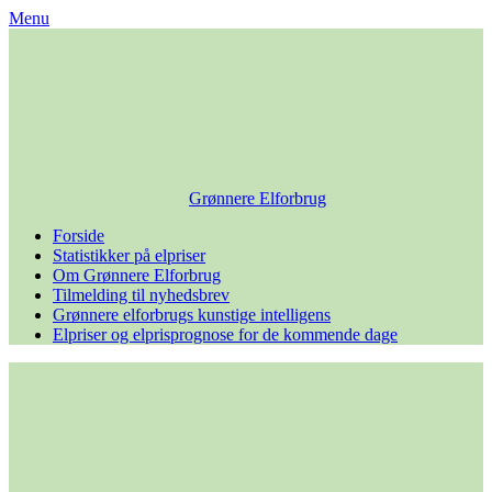
Skip
Menu
to
content
Grønnere Elforbrug
Forside
Statistikker på elpriser
Om Grønnere Elforbrug
Tilmelding til nyhedsbrev
Grønnere elforbrugs kunstige intelligens
Elpriser og elprisprognose for de kommende dage