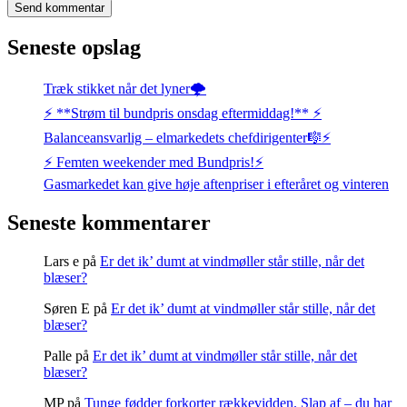
Seneste opslag
Træk stikket når det lyner🌩️
⚡️ **Strøm til bundpris onsdag eftermiddag!** ⚡️
Balanceansvarlig – elmarkedets chefdirigenter🎼⚡
⚡️ Femten weekender med Bundpris!⚡️
Gasmarkedet kan give høje aftenpriser i efteråret og vinteren
Seneste kommentarer
Lars e
på
Er det ik’ dumt at vindmøller står stille, når det
blæser?
Søren E
på
Er det ik’ dumt at vindmøller står stille, når det
blæser?
Palle
på
Er det ik’ dumt at vindmøller står stille, når det
blæser?
MP
på
Tunge fødder forkorter rækkevidden. Slap af – du har