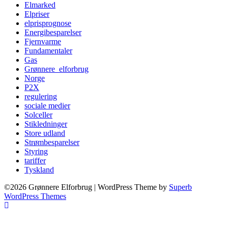
Elmarked
Elpriser
elprisprognose
Energibesparelser
Fjernvarme
Fundamentaler
Gas
Grønnere_elforbrug
Norge
P2X
regulering
sociale medier
Solceller
Stikledninger
Store udland
Strømbesparelser
Styring
tariffer
Tyskland
©2026 Grønnere Elforbrug
| WordPress Theme by
Superb
WordPress Themes