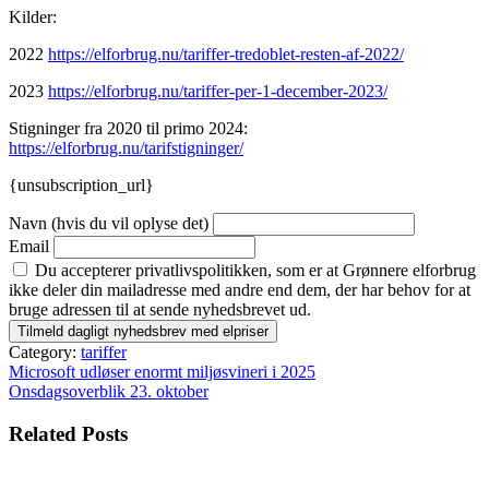
Kilder:
2022
https://elforbrug.nu/tariffer-tredoblet-resten-af-2022/
2023
https://elforbrug.nu/tariffer-per-1-december-2023/
Stigninger fra 2020 til primo 2024:
https://elforbrug.nu/tarifstigninger/
{unsubscription_url}
Navn (hvis du vil oplyse det)
Email
Du accepterer privatlivspolitikken, som er at Grønnere elforbrug
ikke deler din mailadresse med andre end dem, der har behov for at
bruge adressen til at sende nyhedsbrevet ud.
Category:
tariffer
Indlægsnavigation
Microsoft udløser enormt miljøsvineri i 2025
Onsdagsoverblik 23. oktober
Related Posts