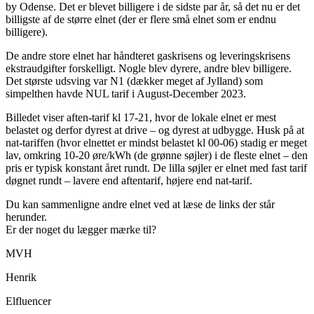
by Odense. Det er blevet billigere i de sidste par år, så det nu er det
billigste af de større elnet (der er flere små elnet som er endnu
billigere).
De andre store elnet har håndteret gaskrisens og leveringskrisens
ekstraudgifter forskelligt. Nogle blev dyrere, andre blev billigere.
Det største udsving var N1 (dækker meget af Jylland) som
simpelthen havde NUL tarif i August-December 2023.
Billedet viser aften-tarif kl 17-21, hvor de lokale elnet er mest
belastet og derfor dyrest at drive – og dyrest at udbygge. Husk på at
nat-tariffen (hvor elnettet er mindst belastet kl 00-06) stadig er meget
lav, omkring 10-20 øre/kWh (de grønne søjler) i de fleste elnet – den
pris er typisk konstant året rundt. De lilla søjler er elnet med fast tarif
døgnet rundt – lavere end aftentarif, højere end nat-tarif.
Du kan sammenligne andre elnet ved at læse de links der står
herunder.
Er der noget du lægger mærke til?
MVH
Henrik
Elfluencer