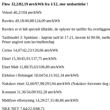
Flow 32,2/82,19 øre/kWh fra 1/12, stor nedsættelse !
Veksel 40,2/104 øre/kWh
Ravdex 49,18/49,88/124,09 øre/kWh
Ravdex er et lidt specielt tilfælde, de oplyser tre tariffer fra overligg
Tarifmodel 3: Spidslast – højeste tarif kl 17-21, laveste kl 00-06, mell
Priser angivet som lav/mellem/høj
Cerius 14,07/42,23/126,66 øre/kWh
Dinel 15,30/45,91/137,75 øre/kWh
Elnet Midt 11,88/35,63/106,89 øre/kWh
Elektrus i Helsingør 18,04/54,11/162,34 øre/kWh
Nakskov elnet 32,66/97,98/293,94 øre/kWh (Nakskov forventer dog a
Konstant 11,36/34,09/102,28 øre/kWh
Midtfyns elforsyning 14,29/27,31/46,86 øre/kWh
NKE NET 7,64/22,9/68,71