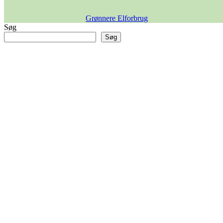
Grønnere Elforbrug
Søg
Søg