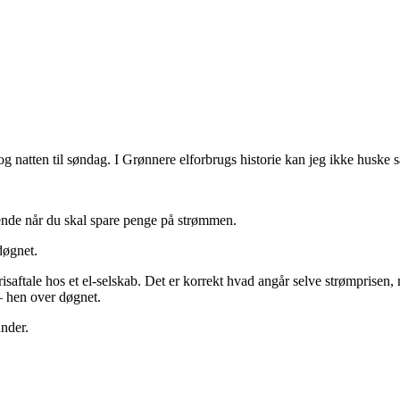
og natten til søndag. I Grønnere elforbrugs historie kan jeg ikke huske 
 kende når du skal spare penge på strømmen.
døgnet.
isaftale hos et el-selskab. Det er korrekt hvad angår selve strømprisen
– hen over døgnet.
under.