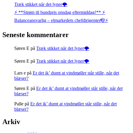
Træk stikket når det lyner🌩️
⚡️ **Strøm til bundpris onsdag eftermiddag!** ⚡️
Balanceansvarlig – elmarkedets chefdirigenter🎼⚡
Seneste kommentarer
Søren E
på
Træk stikket når det lyner🌩️
Søren E
på
Træk stikket når det lyner🌩️
Lars e
på
Er det ik’ dumt at vindmøller står stille, når det
blæser?
Søren E
på
Er det ik’ dumt at vindmøller står stille, når det
blæser?
Palle
på
Er det ik’ dumt at vindmøller står stille, når det
blæser?
Arkiv