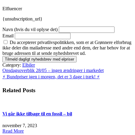
Elfluencer
{unsubscription_url}
Navn (hvis du vil oplyse det)
Email
Du accepterer privatlivspolitikken, som er at Grønnere elforbrug
ikke deler din mailadresse med andre end dem, der har behov for at
bruge adressen til at sende nyhedsbrevet ud.
Category:
Elbiler
Indlægsnavigation
Onsdagsoverblik 28/05 – ingen ændringer i markedet
⚡️ Bundpriser igen i morgen, det er 3 dage i træk! ⚡️
Related Posts
Vi går ikke tilbage til en fossil – bil
november 7, 2023
Read More