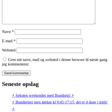
Navn
*
E-mail
*
Websted
Gem mit navn, mail og websted i denne browser til næste gang
jeg kommenterer.
Seneste opslag
⚡️ Seksten weekender med Bundpris! ⚡️
⚡️ Bundpriser igen lørdag kl 9:45-17:15, det er 4 dage i træk!
⚡️