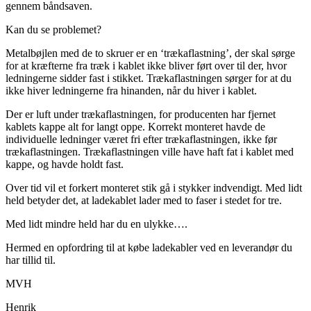
gennem båndsaven.
Kan du se problemet?
Metalbøjlen med de to skruer er en ‘trækaflastning’, der skal sørge
for at kræfterne fra træk i kablet ikke bliver ført over til der, hvor
ledningerne sidder fast i stikket. Trækaflastningen sørger for at du
ikke hiver ledningerne fra hinanden, når du hiver i kablet.
Der er luft under trækaflastningen, for producenten har fjernet
kablets kappe alt for langt oppe. Korrekt monteret havde de
individuelle ledninger været fri efter trækaflastningen, ikke før
trækaflastningen. Trækaflastningen ville have haft fat i kablet med
kappe, og havde holdt fast.
Over tid vil et forkert monteret stik gå i stykker indvendigt. Med lidt
held betyder det, at ladekablet lader med to faser i stedet for tre.
Med lidt mindre held har du en ulykke….
Hermed en opfordring til at købe ladekabler ved en leverandør du
har tillid til.
MVH
Henrik