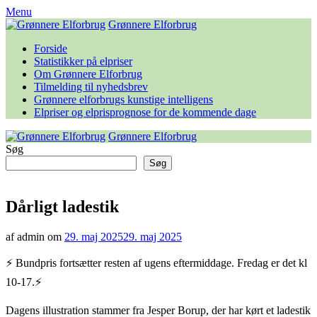
Skip
Menu
to
Grønnere Elforbrug
content
Forside
Statistikker på elpriser
Om Grønnere Elforbrug
Tilmelding til nyhedsbrev
Grønnere elforbrugs kunstige intelligens
Elpriser og elprisprognose for de kommende dage
Grønnere Elforbrug
Søg
Søg
Dårligt ladestik
af admin om
29. maj 2025
29. maj 2025
⚡️ Bundpris fortsætter resten af ugens eftermiddage. Fredag er det kl
10-17.⚡️
Dagens illustration stammer fra Jesper Borup, der har kørt et ladestik