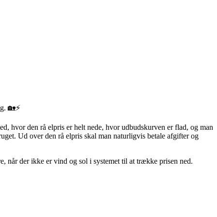
ug. 🏡⚡
med, hvor den rå elpris er helt nede, hvor udbudskurven er flad, og man
ruget. Ud over den rå elpris skal man naturligvis betale afgifter og
 når der ikke er vind og sol i systemet til at trække prisen ned.