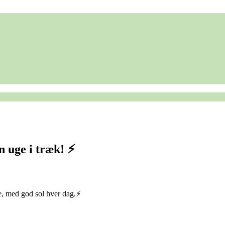
n uge i træk! ⚡️
e, med god sol hver dag.⚡️