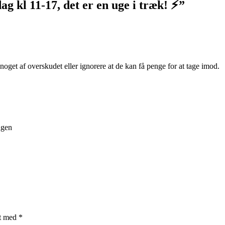
ag kl 11-17, det er en uge i træk! ⚡️
”
get af overskudet eller ignorere at de kan få penge for at tage imod.
ngen
et med
*