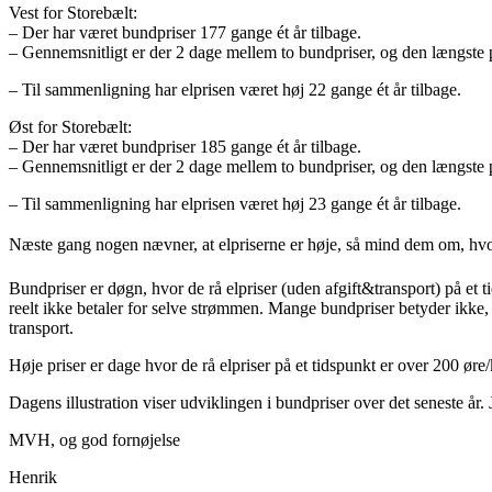
Vest for Storebælt:
– Der har været bundpriser 177 gange ét år tilbage.
– Gennemsnitligt er der 2 dage mellem to bundpriser, og den længste pe
– Til sammenligning har elprisen været høj 22 gange ét år tilbage.
Øst for Storebælt:
– Der har været bundpriser 185 gange ét år tilbage.
– Gennemsnitligt er der 2 dage mellem to bundpriser, og den længste pe
– Til sammenligning har elprisen været høj 23 gange ét år tilbage.
Næste gang nogen nævner, at elpriserne er høje, så mind dem om, hvor 
Bundpriser er døgn, hvor de rå elpriser (uden afgift&transport) på et 
reelt ikke betaler for selve strømmen. Mange bundpriser betyder ikke, at
transport.
Høje priser er dage hvor de rå elpriser på et tidspunkt er over 200 øre
Dagens illustration viser udviklingen i bundpriser over det seneste år.
MVH, og god fornøjelse
Henrik