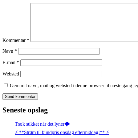
Kommentar
*
Navn
*
E-mail
*
Websted
Gem mit navn, mail og websted i denne browser til næste gang j
Seneste opslag
Træk stikket når det lyner🌩️
⚡️ **Strøm til bundpris onsdag eftermiddag!** ⚡️