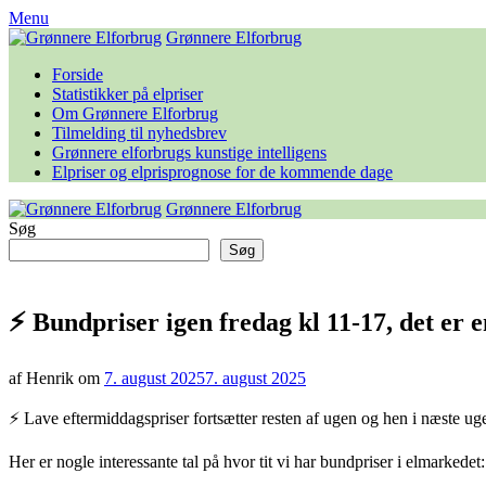
Skip
Menu
to
Grønnere Elforbrug
content
Forside
Statistikker på elpriser
Om Grønnere Elforbrug
Tilmelding til nyhedsbrev
Grønnere elforbrugs kunstige intelligens
Elpriser og elprisprognose for de kommende dage
Grønnere Elforbrug
Søg
Søg
⚡️ Bundpriser igen fredag kl 11-17, det er e
af Henrik om
7. august 2025
7. august 2025
⚡️ Lave eftermiddagspriser fortsætter resten af ugen og hen i næste ug
Her er nogle interessante tal på hvor tit vi har bundpriser i elmarkedet: