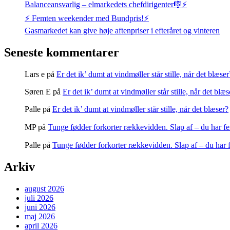
Balanceansvarlig – elmarkedets chefdirigenter🎼⚡
⚡️ Femten weekender med Bundpris!⚡️
Gasmarkedet kan give høje aftenpriser i efteråret og vinteren
Seneste kommentarer
Lars e
på
Er det ik’ dumt at vindmøller står stille, når det blæser
Søren E
på
Er det ik’ dumt at vindmøller står stille, når det blæs
Palle
på
Er det ik’ dumt at vindmøller står stille, når det blæser?
MP
på
Tunge fødder forkorter rækkevidden. Slap af – du har fe
Palle
på
Tunge fødder forkorter rækkevidden. Slap af – du har 
Arkiv
august 2026
juli 2026
juni 2026
maj 2026
april 2026