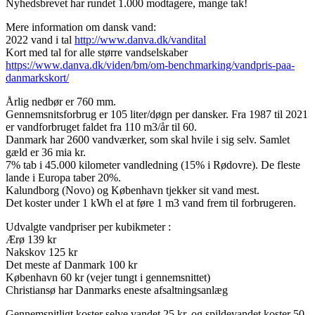
Nyhedsbrevet har rundet 1.000 modtagere, mange tak!
Mere information om dansk vand:
2022 vand i tal
http://www.danva.dk/vandital
Kort med tal for alle større vandselskaber
https://www.danva.dk/viden/bm/om-benchmarking/vandpris-paa-
danmarkskort/
Årlig nedbør er 760 mm.
Gennemsnitsforbrug er 105 liter/døgn per dansker. Fra 1987 til 2021
er vandforbruget faldet fra 110 m3/år til 60.
Danmark har 2600 vandværker, som skal hvile i sig selv. Samlet
gæld er 36 mia kr.
7% tab i 45.000 kilometer vandledning (15% i Rødovre). De fleste
lande i Europa taber 20%.
Kalundborg (Novo) og København tjekker sit vand mest.
Det koster under 1 kWh el at føre 1 m3 vand frem til forbrugeren.
Udvalgte vandpriser per kubikmeter :
Ærø 139 kr
Nakskov 125 kr
Det meste af Danmark 100 kr
København 60 kr (vejer tungt i gennemsnittet)
Christiansø har Danmarks eneste afsaltningsanlæg
Gennemsnitligt koster selve vandet 25 kr, og spildevandet koster 50