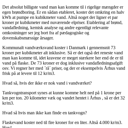
Det absolut billigste vand man kan komme til i rigelige mængder er
egen brøndboring. Er en sådan etableret, koster det omkring en halv
kWh at pumpe en kubikmeter vand. Altså noget der ligner et par
kroner pr kubikmeter med nuværende elpriser. Etablering af brønd,
vandafledning, kemisk analyse og andre egentligt relevante
omkostninger ser jeg bort fra af pædagogiske og
dovenskabsmæssige årsager.
Kommunalt vandværksvand koster i Danmark i gennemsnit 73
kroner per kubikmeter alt inklusive. Så er det også det reneste vand
man kan komme til, idet kravene er meget stærkere her end de er til
vand på flaske. De 73 kroner er dog inklusive vandafledningsafgift
osv. Vi regner her med ´rå´ priser, og der er eksempelvis Århus vand
frisk på at levere til 12 kr/m3.
Hvad så, hvis der ikke er nok vand i vandværket?
Tankvogntransport synes at kunne komme helt ned på 1 krone per
km per ton. 20 kilometer væk og vandet hentet i Århus , så er det 32
kr/m3.
Hvad så hvis man ikke kan finde en tankvogn?
Flaskevand koster ned til fire kroner for en liter. Altså 4.000 kr/m3.
Hov!