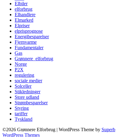
Elbiler
elforbrug
Elhandlere
Elmarked
Elpriser
elprisprognose
Energibesparelser
Fjernvarme
Fundamentaler
Gas
Grønnere_elforbrug
Norge
P2X
regulering
sociale medier
Solceller
Stikledninger
Store udland
Strømbesparelser
Styring
tariffer
Tyskland
©2026 Grønnere Elforbrug
| WordPress Theme by
Superb
WordPress Themes