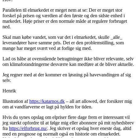
Parallelen til elmarkedet er meget nem at se: Der er meget stor
forskel på prisen og værdien af den første og den sidste enhed i
markedet. Høje priser er den normale måde at regulere forbruget
ned.
Skal man købe vandet, som var det i elmarkedet, skulle _alle_
leverandører have samme pris. Det er den problemstilling, som
mange har meget svært ved at forlige sig med.
Lad os håbe at ovenstående betragtninger ikke bliver relevante, selv
om klimaforandringerne desværre kan medføre at de bliver aktuelle.
Jeg regner med at der kommer en løsning på havevandingen af sig
selv.
Henrik
Illustration af
https://katarnos.dk
– all art allowed, der forsikrer mig
om at vandfarverne er lagt på hylden for tiden.
Hvis du synes opslag om elpriser flere dage frem er interessant vil
jeg stærkt opfordre til at følge mig eller abonnere på mit nyhedsbrev
fra
https://elforbrug.nu/
. Jeg skriver et opslag hver eneste dag, altid
med en prognose og normalt også en historie om elmarkedet.