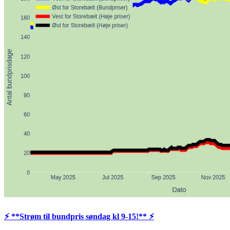
⚡️ **Strøm til bundpris søndag kl 9-15!** ⚡️