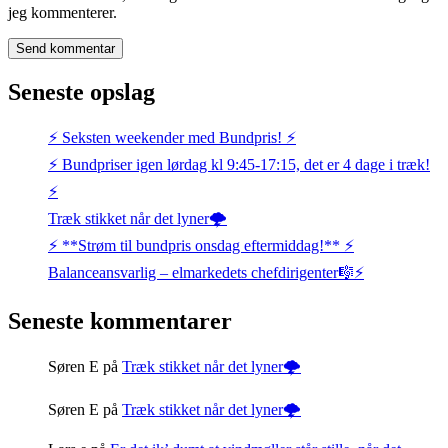
jeg kommenterer.
Seneste opslag
⚡️ Seksten weekender med Bundpris! ⚡️
⚡️ Bundpriser igen lørdag kl 9:45-17:15, det er 4 dage i træk!
⚡️
Træk stikket når det lyner🌩️
⚡️ **Strøm til bundpris onsdag eftermiddag!** ⚡️
Balanceansvarlig – elmarkedets chefdirigenter🎼⚡
Seneste kommentarer
Søren E
på
Træk stikket når det lyner🌩️
Søren E
på
Træk stikket når det lyner🌩️