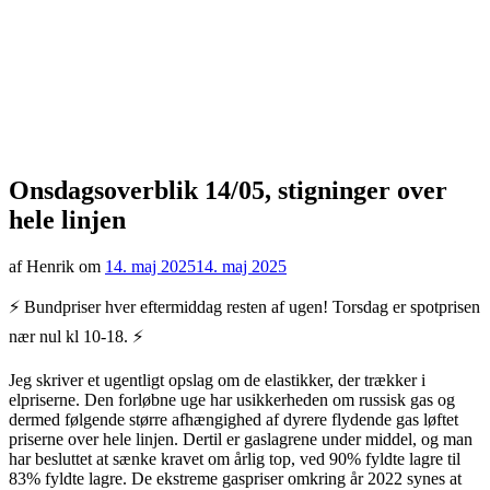
Onsdagsoverblik 14/05, stigninger over
hele linjen
af Henrik om
14. maj 2025
14. maj 2025
⚡️ Bundpriser hver eftermiddag resten af ugen! Torsdag er spotprisen
nær nul kl 10-18. ⚡️
Jeg skriver et ugentligt opslag om de elastikker, der trækker i
elpriserne. Den forløbne uge har usikkerheden om russisk gas og
dermed følgende større afhængighed af dyrere flydende gas løftet
priserne over hele linjen. Dertil er gaslagrene under middel, og man
har besluttet at sænke kravet om årlig top, ved 90% fyldte lagre til
83% fyldte lagre. De ekstreme gaspriser omkring år 2022 synes at