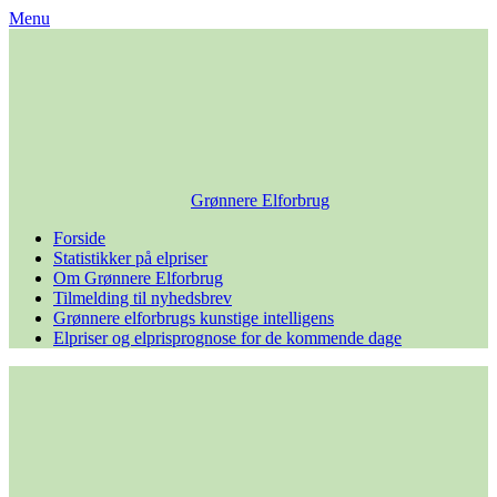
Skip
Menu
to
content
Grønnere Elforbrug
Forside
Statistikker på elpriser
Om Grønnere Elforbrug
Tilmelding til nyhedsbrev
Grønnere elforbrugs kunstige intelligens
Elpriser og elprisprognose for de kommende dage