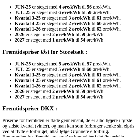
JUN-25
er steget med
4 øre/kWh
til
56
øre/kWh.
JUL-25
er steget med
6 øre/kWh
til
59
øre/kWh.
Kvartal 3-25
er steget med
3 øre/kWh
til
61
øre/kWh.
Kvartal 4-25
er steget med
2 øre/kWh
til
60
øre/kWh.
Kvartal 1-26
er steget med
2 øre/kWh
til
62
øre/kWh.
2026
er steget med
2 øre/kWh
til
59
øre/kWh.
2027
er steget med
1 øre/kWh
til
54
øre/kWh.
Fremtidspriser Øst for Storebælt :
JUN-25
er steget med
5 øre/kWh
til
57
øre/kWh.
JUL-25
er steget med
5 øre/kWh
til
60
øre/kWh.
Kvartal 3-25
er steget med
3 øre/kWh
til
61
øre/kWh.
Kvartal 4-25
er steget med
3 øre/kWh
til
61
øre/kWh.
Kvartal 1-26
er steget med
2 øre/kWh
til
62
øre/kWh.
2026
er steget med
2 øre/kWh
til
59
øre/kWh.
2027
er steget med
2 øre/kWh
til
54
øre/kWh.
Fremtidspriser DKX :
Priserne for fremtiden er flade gennemsnit, de er altid højere i første
og sidste kvartal (vinter), og man kan som forbruger sænke sin elpris
ved at flytte elforbruget, altså følge Grønnere elforbrug.
Baggrunden for ‘fremtidspriserne’ er kontrakter i det finansielle