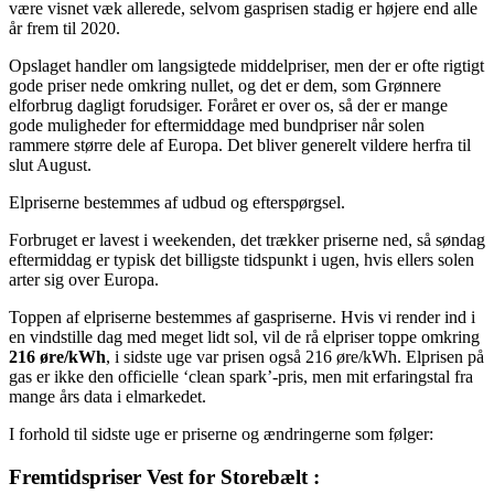
være visnet væk allerede, selvom gasprisen stadig er højere end alle
år frem til 2020.
Opslaget handler om langsigtede middelpriser, men der er ofte rigtigt
gode priser nede omkring nullet, og det er dem, som Grønnere
elforbrug dagligt forudsiger. Foråret er over os, så der er mange
gode muligheder for eftermiddage med bundpriser når solen
rammere større dele af Europa. Det bliver generelt vildere herfra til
slut August.
Elpriserne bestemmes af udbud og efterspørgsel.
Forbruget er lavest i weekenden, det trækker priserne ned, så søndag
eftermiddag er typisk det billigste tidspunkt i ugen, hvis ellers solen
arter sig over Europa.
Toppen af elpriserne bestemmes af gaspriserne. Hvis vi render ind i
en vindstille dag med meget lidt sol, vil de rå elpriser toppe omkring
216 øre/kWh
, i sidste uge var prisen også 216 øre/kWh. Elprisen på
gas er ikke den officielle ‘clean spark’-pris, men mit erfaringstal fra
mange års data i elmarkedet.
I forhold til sidste uge er priserne og ændringerne som følger:
Fremtidspriser Vest for Storebælt :