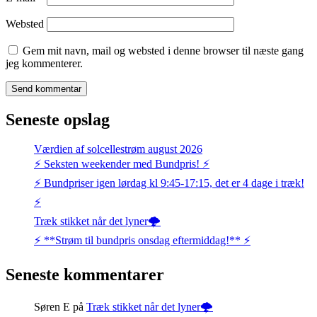
Websted
Gem mit navn, mail og websted i denne browser til næste gang
jeg kommenterer.
Seneste opslag
Værdien af solcellestrøm august 2026
⚡️ Seksten weekender med Bundpris! ⚡️
⚡️ Bundpriser igen lørdag kl 9:45-17:15, det er 4 dage i træk!
⚡️
Træk stikket når det lyner🌩️
⚡️ **Strøm til bundpris onsdag eftermiddag!** ⚡️
Seneste kommentarer
Søren E
på
Træk stikket når det lyner🌩️