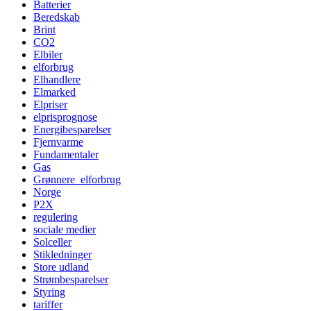
Batterier
Beredskab
Brint
CO2
Elbiler
elforbrug
Elhandlere
Elmarked
Elpriser
elprisprognose
Energibesparelser
Fjernvarme
Fundamentaler
Gas
Grønnere_elforbrug
Norge
P2X
regulering
sociale medier
Solceller
Stikledninger
Store udland
Strømbesparelser
Styring
tariffer