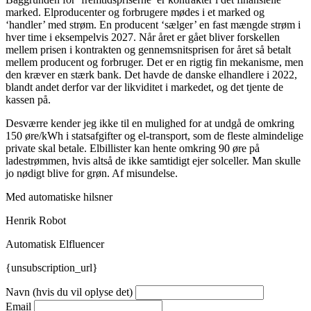
marked. Elproducenter og forbrugere mødes i et marked og
‘handler’ med strøm. En producent ‘sælger’ en fast mængde strøm i
hver time i eksempelvis 2027. Når året er gået bliver forskellen
mellem prisen i kontrakten og gennemsnitsprisen for året så betalt
mellem producent og forbruger. Det er en rigtig fin mekanisme, men
den kræver en stærk bank. Det havde de danske elhandlere i 2022,
blandt andet derfor var der likviditet i markedet, og det tjente de
kassen på.
Desværre kender jeg ikke til en mulighed for at undgå de omkring
150 øre/kWh i statsafgifter og el-transport, som de fleste almindelige
private skal betale. Elbillister kan hente omkring 90 øre på
ladestrømmen, hvis altså de ikke samtidigt ejer solceller. Man skulle
jo nødigt blive for grøn. Af misundelse.
Med automatiske hilsner
Henrik Robot
Automatisk Elfluencer
{unsubscription_url}
Navn (hvis du vil oplyse det)
Email