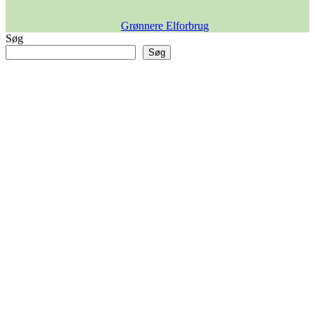
Grønnere Elforbrug
Søg
Søg