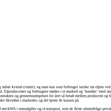
og sidste kvartal (vinter), og man kan som forbruger sænke sin elpris ved 
ked. Elproducenter og forbrugere mødes i et marked og ‘handler’ med st
kontrakten og gennemsnitsprisen for året så betalt mellem producent og 
r likviditet i markedet, og det tjente de kassen på.
re/kWh i statsafgifter og el-transport, som de fleste almindelige priva