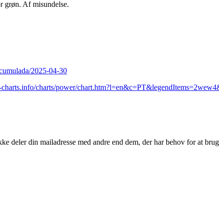
for grøn. Af misundelse.
/acumulada/2025-04-30
y-charts.info/charts/power/chart.htm?l=en&c=PT&legendItems=2w
kke deler din mailadresse med andre end dem, der har behov for at brug