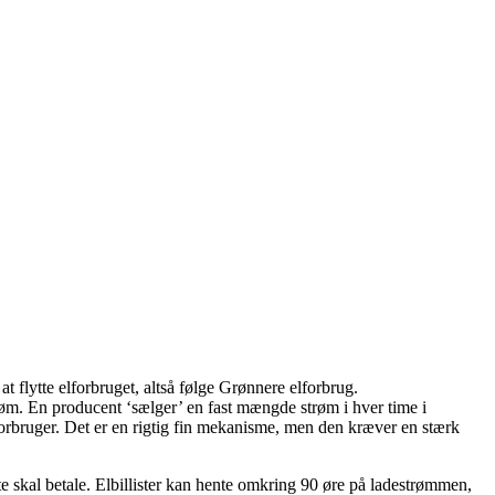
at flytte elforbruget, altså følge Grønnere elforbrug.
røm. En producent ‘sælger’ en fast mængde strøm i hver time i
forbruger. Det er en rigtig fin mekanisme, men den kræver en stærk
te skal betale. Elbillister kan hente omkring 90 øre på ladestrømmen,