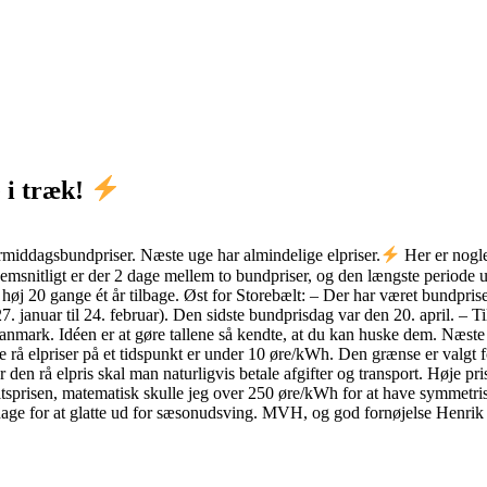
 i træk!
middagsbundpriser. Næste uge har almindelige elpriser.
Her er nogle 
msnitligt er der 2 dage mellem to bundpriser, og den længste periode ud
høj 20 gange ét år tilbage. Øst for Storebælt: – Der har været bundpris
. januar til 24. februar). Den sidste bundprisdag var den 20. april. – T
 Danmark. Idéen er at gøre tallene så kendte, at du kan huske dem. Næst
rå elpriser på et tidspunkt er under 10 øre/kWh. Den grænse er valgt for
en rå elpris skal man naturligvis betale afgifter og transport. Høje pri
sprisen, matematisk skulle jeg over 250 øre/kWh for at have symmetriske
5 dage for at glatte ud for sæsonudsving. MVH, og god fornøjelse Henrik