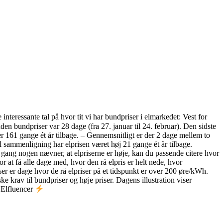
interessante tal på hvor tit vi har bundpriser i elmarkedet: Vest for
en bundpriser var 28 dage (fra 27. januar til 24. februar). Den sidste
er 161 gange ét år tilbage. – Gennemsnitligt er der 2 dage mellem to
il sammenligning har elprisen været høj 21 gange ét år tilbage.
e gang nogen nævner, at elpriserne er høje, kan du passende citere hvor
 at få alle dage med, hvor den rå elpris er helt nede, hvor
ser er dage hvor de rå elpriser på et tidspunkt er over 200 øre/kWh.
 krav til bundpriser og høje priser. Dagens illustration viser
 Elfluencer