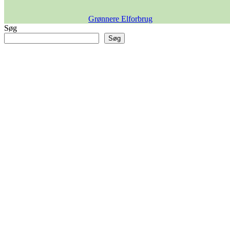
Grønnere Elforbrug
Søg
Søg