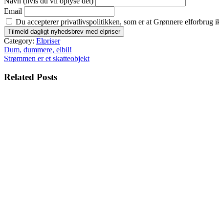
Navn (hvis du vil oplyse det)
Email
Du accepterer privatlivspolitikken, som er at Grønnere elforbrug i
Category:
Elpriser
Indlægsnavigation
Dum, dummere, elbil!
Strømmen er et skatteobjekt
Related Posts