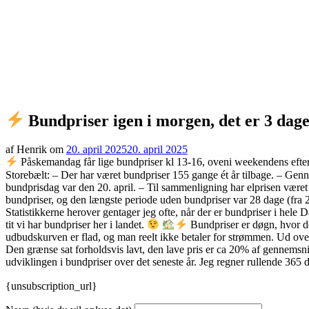
Bundpriser igen i morgen, det er 3 dage
af Henrik om
20. april 2025
20. april 2025
Påskemandag får lige bundpriser kl 13-16, oveni weekendens efter
Storebælt: – Der har været bundpriser 155 gange ét år tilbage. – Genne
bundprisdag var den 20. april. – Til sammenligning har elprisen været 
bundpriser, og den længste periode uden bundpriser var 28 dage (fra 27
Statistikkerne herover gentager jeg ofte, når der er bundpriser i hele
tit vi har bundpriser her i landet.
Bundpriser er døgn, hvor de 
udbudskurven er flad, og man reelt ikke betaler for strømmen. Ud over d
Den grænse sat forholdsvis lavt, den lave pris er ca 20% af gennemsnit
udviklingen i bundpriser over det seneste år. Jeg regner rullende 36
{unsubscription_url}