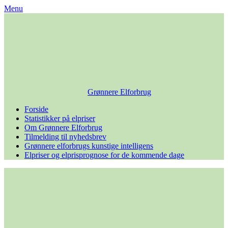
Skip
Menu
to
content
Grønnere Elforbrug
Forside
Statistikker på elpriser
Om Grønnere Elforbrug
Tilmelding til nyhedsbrev
Grønnere elforbrugs kunstige intelligens
Elpriser og elprisprognose for de kommende dage