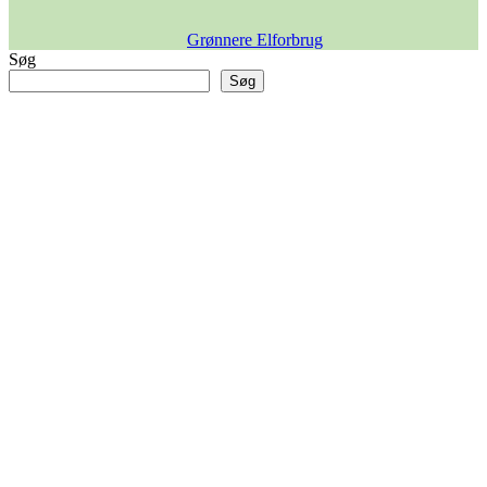
Grønnere Elforbrug
Søg
Søg