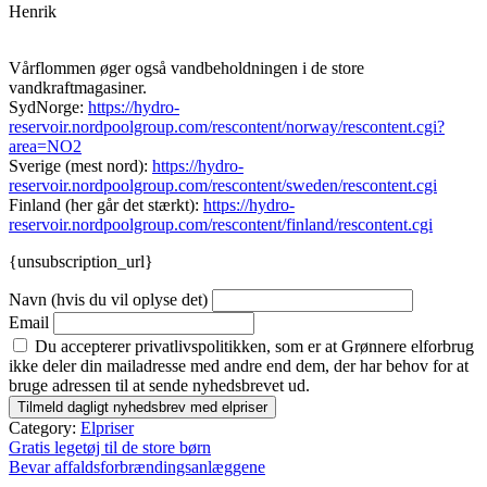
Henrik
Vårflommen øger også vandbeholdningen i de store
vandkraftmagasiner.
SydNorge:
https://hydro-
reservoir.nordpoolgroup.com/rescontent/norway/rescontent.cgi?
area=NO2
Sverige (mest nord):
https://hydro-
reservoir.nordpoolgroup.com/rescontent/sweden/rescontent.cgi
Finland (her går det stærkt):
https://hydro-
reservoir.nordpoolgroup.com/rescontent/finland/rescontent.cgi
{unsubscription_url}
Navn (hvis du vil oplyse det)
Email
Du accepterer privatlivspolitikken, som er at Grønnere elforbrug
ikke deler din mailadresse med andre end dem, der har behov for at
bruge adressen til at sende nyhedsbrevet ud.
Category:
Elpriser
Indlægsnavigation
Gratis legetøj til de store børn
Bevar affaldsforbrændingsanlæggene