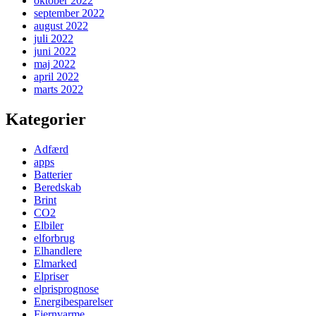
oktober 2022
september 2022
august 2022
juli 2022
juni 2022
maj 2022
april 2022
marts 2022
Kategorier
Adfærd
apps
Batterier
Beredskab
Brint
CO2
Elbiler
elforbrug
Elhandlere
Elmarked
Elpriser
elprisprognose
Energibesparelser
Fjernvarme