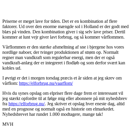
Priserne er meget lave for tiden. Det er en kombination af flere
faktorer. Ud over den enorme mængde sol i Holland er der godt med
blæs på vinden. Den kombination giver i sig selv lave priser. Dertil
kommer at lunt vejr giver lavt forbrug, og så kommer vårflommen.
Vårflommen er den stærke afsmeltning af sne i bjergene hos vores
nordlige naboer, der tvinger produktionen af strøm op. Normalt
regner man vandkraft som regulerbar energi, men der er også
vandkraft-anlæg der er integreret i flodløb og som derfor svært kan
kobles ud.
I øvrigt er det i morgen torsdag præcis et år siden at jeg skrev om
vårflom:
https://elforbrug.nu/vaarflom/
Hvis du synes opslag om elpriser flere dage frem er interessant vil
jeg stærkt opfordre til at følge mig eller abonnere på mit nyhedsbrev
fra
https://elforbrug.nu/
. Jeg skriver et opslag hver eneste dag, altid
med en prognose og normalt også en historie om elmarkedet.
Nyhedsbrevet har rundet 1.000 modtagere, mange tak!
MVH