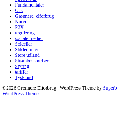
Fundamentaler
Gas
Grønnere_elforbrug
Norge
P2X
regulering
sociale medier
Solceller
Stikledninger
Store udland
Strømbesparelser
Styring
tariffer
Tyskland
©2026 Grønnere Elforbrug
| WordPress Theme by
Superb
WordPress Themes