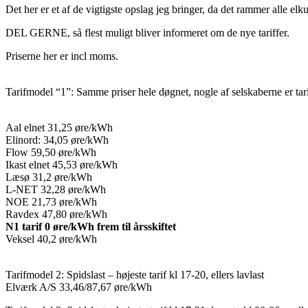
Det her er et af de vigtigste opslag jeg bringer, da det rammer alle elk
DEL GERNE, så flest muligt bliver informeret om de nye tariffer.
Priserne her er incl moms.
Tarifmodel “1”: Samme priser hele døgnet, nogle af selskaberne er tar
Aal elnet 31,25 øre/kWh
Elinord: 34,05 øre/kWh
Flow 59,50 øre/kWh
Ikast elnet 45,53 øre/kWh
Læsø 31,2 øre/kWh
L-NET 32,28 øre/kWh
NOE 21,73 øre/kWh
Ravdex 47,80 øre/kWh
N1 tarif 0 øre/kWh frem til årsskiftet
Veksel 40,2 øre/kWh
Tarifmodel 2: Spidslast – højeste tarif kl 17-20, ellers lavlast
Elværk A/S 33,46/87,67 øre/kWh