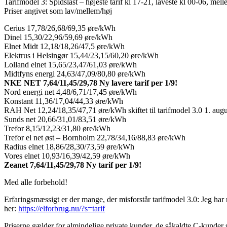
Tarifmodel 3: Spidslast – højeste tarif kl 17-21, laveste kl 00-06, mell
Priser angivet som lav/mellem/høj
Cerius 17,78/26,68/69,35 øre/kWh
Dinel 15,30/22,96/59,69 øre/kWh
Elnet Midt 12,18/18,26/47,5 øre/kWh
Elektrus i Helsingør 15,44/23,15/60,20 øre/kWh
Lolland elnet 15,65/23,47/61,03 øre/kWh
Midtfyns energi 24,63/47,09/80,80 øre/kWh
NKE NET 7,64/11,45/29,78 Ny lavere tarif per 1/9!
Nord energi net 4,48/6,71/17,45 øre/kWh
Konstant 11,36/17,04/44,33 øre/kWh
RAH Net 12,24/18,35/47,71 øre/kWh skiftet til tarifmodel 3.0 1. aug
Sunds net 20,66/31,01/83,51 øre/kWh
Trefor 8,15/12,23/31,80 øre/kWh
Trefor el net øst – Bornholm 22,78/34,16/88,83 øre/kWh
Radius elnet 18,86/28,30/73,59 øre/kWh
Vores elnet 10,93/16,39/42,59 øre/kWh
Zeanet 7,64/11,45/29,78 Ny tarif per 1/9!
Med alle forbehold!
Erfaringsmæssigt er der mange, der misforstår tarifmodel 3.0: Jeg har
her:
https://elforbrug.nu/?s=tarif
Priserne gælder for almindelige private kunder, de såkaldte C-kunde