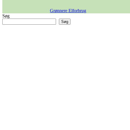
Grønnere Elforbrug
Søg
Søg