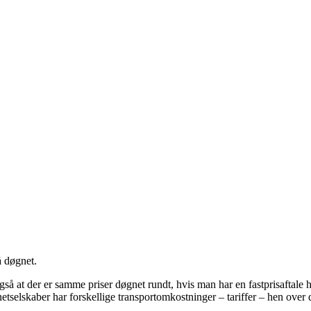
å døgnet.
gså at der er samme priser døgnet rundt, hvis man har en fastprisaftale 
etselskaber har forskellige transportomkostninger – tariffer – hen over 