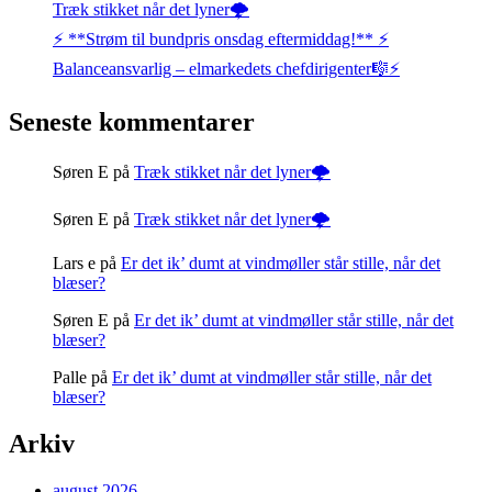
Træk stikket når det lyner🌩️
⚡️ **Strøm til bundpris onsdag eftermiddag!** ⚡️
Balanceansvarlig – elmarkedets chefdirigenter🎼⚡
Seneste kommentarer
Søren E
på
Træk stikket når det lyner🌩️
Søren E
på
Træk stikket når det lyner🌩️
Lars e
på
Er det ik’ dumt at vindmøller står stille, når det
blæser?
Søren E
på
Er det ik’ dumt at vindmøller står stille, når det
blæser?
Palle
på
Er det ik’ dumt at vindmøller står stille, når det
blæser?
Arkiv
august 2026