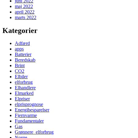
juni 2022
maj 2022
april 2022
marts 2022
Kategorier
Adfærd
apps
Batterier
Beredskab
Brint
CO2
Elbiler
elforbrug
Elhandlere
Elmarked
Elpriser
elprisprognose
Energibesparelser
Fjernvarme
Fundamentaler
Gas
Grønnere_elforbrug
Norge