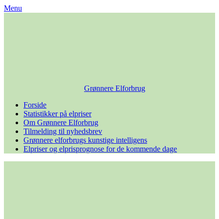
Skip
Menu
to
content
Grønnere Elforbrug
Forside
Statistikker på elpriser
Om Grønnere Elforbrug
Tilmelding til nyhedsbrev
Grønnere elforbrugs kunstige intelligens
Elpriser og elprisprognose for de kommende dage