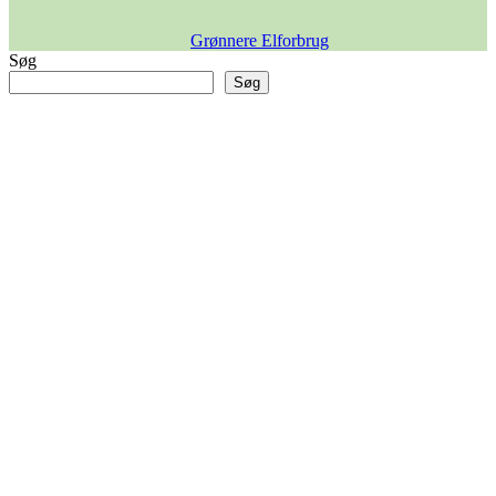
Grønnere Elforbrug
Søg
Søg