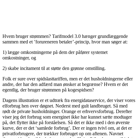
Hvem bruger strømmen? Tarifmodel 3.0 hænger grundlæggende
sammen med et ’forureneren betaler’-princip, hvor man søger at:
1) lægge omkostningerne på dem der påfører systemet
omkostninger, og
2) skabe incitament til at støtte den grønne omstilling.
Folk er sure over spidslasttariffen, men er det husholdningerne eller
andre, der har den adfærd man ønsker at begrænse? Hvem er det
egentlig, der bruger strømmen på kogespidsen?
Dagens illustration er et udtræk fra energidataservice, der viser vores
elforbrug hen over døgnet. Nederst med gult landbruget. Så med
rødt de private husholdninger. Orange er erhvervsforbrug. Derefter
viser jeg det forbrug som energinet ikke har kunnet sætte modtager
på, det flytter ikke på forståelsen. Så det er ikke med i den øverste
kurve, der er det ‘samlede forbrug’. Der er ingen tvivl om, at det er
privatforbrugere, der trækker forbruget op om aftenen. Navnet