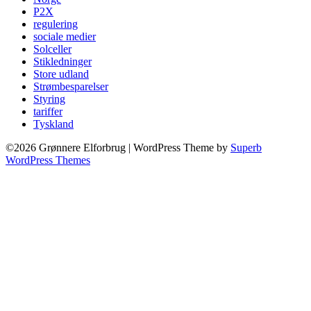
P2X
regulering
sociale medier
Solceller
Stikledninger
Store udland
Strømbesparelser
Styring
tariffer
Tyskland
©2026 Grønnere Elforbrug
| WordPress Theme by
Superb
WordPress Themes