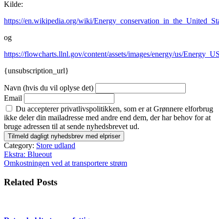
Kilde:
https://en.wikipedia.org/wiki/Energy_conservation_in_the_United_St
og
https://flowcharts.llnl.gov/content/assets/images/energy/us/Energy_
{unsubscription_url}
Navn (hvis du vil oplyse det)
Email
Du accepterer privatlivspolitikken, som er at Grønnere elforbrug
ikke deler din mailadresse med andre end dem, der har behov for at
bruge adressen til at sende nyhedsbrevet ud.
Category:
Store udland
Indlægsnavigation
Ekstra: Blueout
Omkostningen ved at transportere strøm
Related Posts