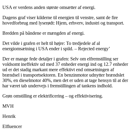
USA er verdens anden største omsætter af energi.
Dagens graf viser kilderne til energien til venstre, samt de fire
hovedforbrug med lyserødt: Hjem, erhverv, industri og transport.
Bredden på båndene er mængden af energi.
Det vilde i grafen er helt til højre: To tredjedele af al
energiomsætning i USA ender i spild. – Rejected energy’
Der er mange fede detaljer i grafen: Selv om elfremstilling ser
voldsomt ineffektiv ud med 37 enheder energi ind og 12.7 enheder
ud er det stadig markant mere effektivt end omsætningen af
brændsel i transportsektoren. En benzinmotor udnytter brændslet
30%, en dieselmotor 40%, men det er uden at tage hensyn til at der
har været tab undervejs i fremstillingen af tankens indhold.
Grøn omstilling er elektrificering – og effektivisering.
MVH
Henrik
Elfluencer