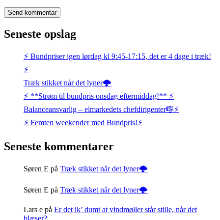
Seneste opslag
⚡️ Bundpriser igen lørdag kl 9:45-17:15, det er 4 dage i træk!
⚡️
Træk stikket når det lyner🌩️
⚡️ **Strøm til bundpris onsdag eftermiddag!** ⚡️
Balanceansvarlig – elmarkedets chefdirigenter🎼⚡
⚡️ Femten weekender med Bundpris!⚡️
Seneste kommentarer
Søren E
på
Træk stikket når det lyner🌩️
Søren E
på
Træk stikket når det lyner🌩️
Lars e
på
Er det ik’ dumt at vindmøller står stille, når det
blæser?