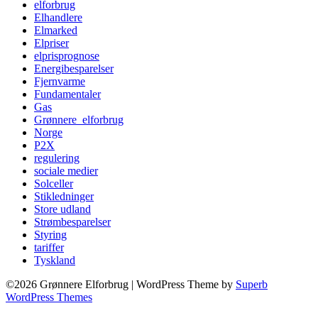
elforbrug
Elhandlere
Elmarked
Elpriser
elprisprognose
Energibesparelser
Fjernvarme
Fundamentaler
Gas
Grønnere_elforbrug
Norge
P2X
regulering
sociale medier
Solceller
Stikledninger
Store udland
Strømbesparelser
Styring
tariffer
Tyskland
©2026 Grønnere Elforbrug
| WordPress Theme by
Superb
WordPress Themes