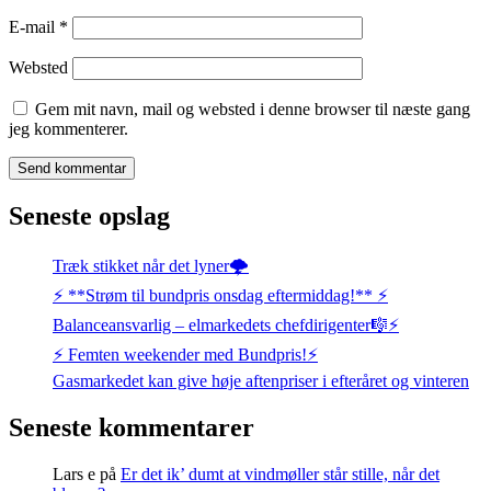
E-mail
*
Websted
Gem mit navn, mail og websted i denne browser til næste gang
jeg kommenterer.
Seneste opslag
Træk stikket når det lyner🌩️
⚡️ **Strøm til bundpris onsdag eftermiddag!** ⚡️
Balanceansvarlig – elmarkedets chefdirigenter🎼⚡
⚡️ Femten weekender med Bundpris!⚡️
Gasmarkedet kan give høje aftenpriser i efteråret og vinteren
Seneste kommentarer
Lars e
på
Er det ik’ dumt at vindmøller står stille, når det