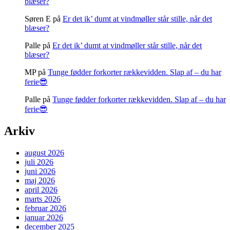
blæser?
Søren E
på
Er det ik’ dumt at vindmøller står stille, når det
blæser?
Palle
på
Er det ik’ dumt at vindmøller står stille, når det
blæser?
MP
på
Tunge fødder forkorter rækkevidden. Slap af – du har
ferie😎
Palle
på
Tunge fødder forkorter rækkevidden. Slap af – du har
ferie😎
Arkiv
august 2026
juli 2026
juni 2026
maj 2026
april 2026
marts 2026
februar 2026
januar 2026
december 2025