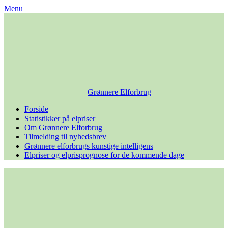
Skip
Menu
to
content
Grønnere Elforbrug
Forside
Statistikker på elpriser
Om Grønnere Elforbrug
Tilmelding til nyhedsbrev
Grønnere elforbrugs kunstige intelligens
Elpriser og elprisprognose for de kommende dage