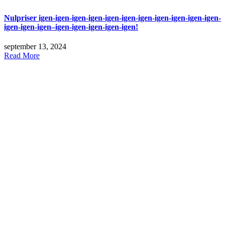
Nulpriser igen-igen-igen-igen-igen-igen-igen-igen-igen-igen-igen-
igen-igen-igen–igen-igen-igen-igen-igen!
september 13, 2024
Read More