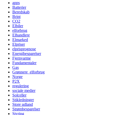
apps
Batterier
Beredskab
Brint
CO2
Elbiler
elforbrug
Elhandlere
Elmarked
Elpriser
elprisprognose
Energibesparelser
Fjernvarme
Fundamentaler
Gas
Grønnere_elforbrug
Norge
P2X
regulering
sociale medier
Solceller
Stikledninger
Store udland
Strømbesparelser
Styring