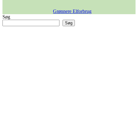
Grønnere Elforbrug
Søg
Søg