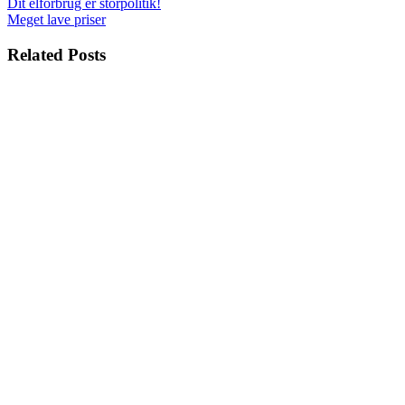
Indlægsnavigation
Dit elforbrug er storpolitik!
Meget lave priser
Related Posts