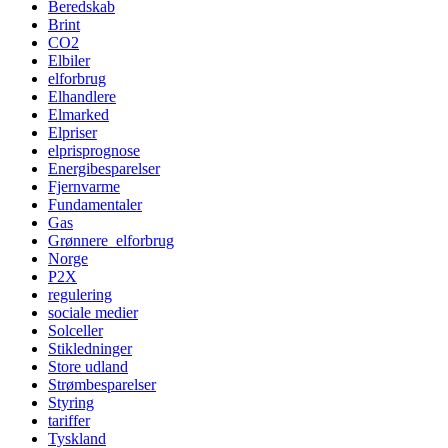
Beredskab
Brint
CO2
Elbiler
elforbrug
Elhandlere
Elmarked
Elpriser
elprisprognose
Energibesparelser
Fjernvarme
Fundamentaler
Gas
Grønnere_elforbrug
Norge
P2X
regulering
sociale medier
Solceller
Stikledninger
Store udland
Strømbesparelser
Styring
tariffer
Tyskland