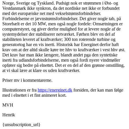
Norge, Sverige og Tyskland. Pudsigt nok er strømmen i Øst- og
Vestdanmark ikke synkron, da det nordiske net ikke er forbundet
med det europæiske net med vekselstrømsforbindelser.
Forbindelserne er jævnstrømsforbindelser. Det giver nogle tab, på
Storebælt er det 10 MW, men også nogle fordele: Omsætningen er
computerstyret, og giver derfor mulighed for at levere nogle af de
systemydelser der stabiliserer netværket. Førhen blev en del af
stabiliteten leveret af kraftværker; 300 ton roterende turbine og
generatortog har en vis inerti. Historisk har Energinet derfor haft
krav om at der altid skulle køre tre hhv to kraftværker i vest hhv øst.
Det krav har man ikke længere, blandt andet pga den syntetiske
inerti fra udlandsforbindelserne, men også fordi nyere vindmøller
opfører sig bedre på elnettet. Det er en del af den grønne omstilling,
at vi skal lære at klare os uden kraftværker.
Priser mv i kommentarerne.
Illustrationen er fra
https://energinet.dk
forsiden, der kan man følge
med i elnettet i et fint animeret kort.
MVH
Henrik
{unsubscription_url}