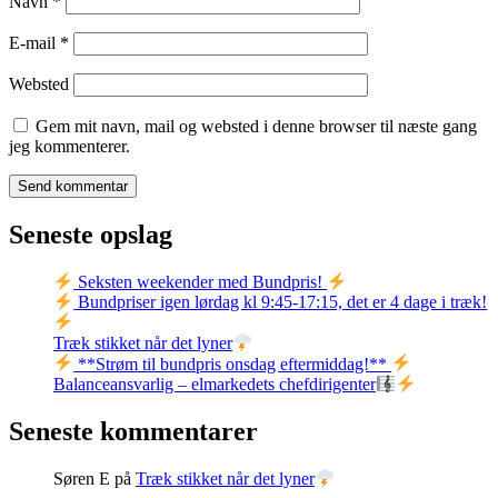
Navn
*
E-mail
*
Websted
Gem mit navn, mail og websted i denne browser til næste gang
jeg kommenterer.
Seneste opslag
Seksten weekender med Bundpris!
Bundpriser igen lørdag kl 9:45-17:15, det er 4 dage i træk!
Træk stikket når det lyner
**Strøm til bundpris onsdag eftermiddag!**
Balanceansvarlig – elmarkedets chefdirigenter
Seneste kommentarer
Søren E
på
Træk stikket når det lyner