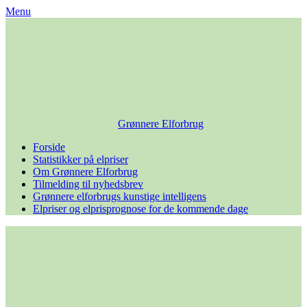
Skip
Menu
to
content
Grønnere Elforbrug
Forside
Statistikker på elpriser
Om Grønnere Elforbrug
Tilmelding til nyhedsbrev
Grønnere elforbrugs kunstige intelligens
Elpriser og elprisprognose for de kommende dage