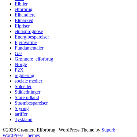
Elbiler
elforbrug
Elhandlere
Elmarked
Elpriser
elprisprognose
Energibesparelser
Fjernvarme
Fundamentaler
Gas
Grønnere_elforbrug
Norge
P2X
regulering
sociale medier
Solceller
Stikledninger
Store udland
Strømbesparelser
Styring
tariffer
Tyskland
©2026 Grønnere Elforbrug
| WordPress Theme by
Superb
WordPress Themes