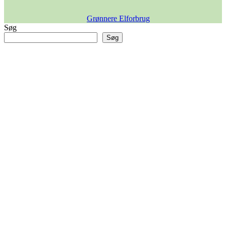
Grønnere Elforbrug
Søg
Søg