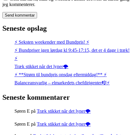
jeg kommenterer.
Seneste opslag
⚡️ Seksten weekender med Bundpris! ⚡️
⚡️ Bundpriser igen lørdag kl 9:45-17:15, det er 4 dage i træk!
⚡️
Træk stikket når det lyner🌩️
⚡️ **Strøm til bundpris onsdag eftermiddag!** ⚡️
Balanceansvarlig – elmarkedets chefdirigenter🎼⚡
Seneste kommentarer
Søren E
på
Træk stikket når det lyner🌩️
Søren E
på
Træk stikket når det lyner🌩️