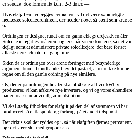
er søndag, dog formentlig kun i 2-3 timer. —
Hvis elafgiften nedlægges permanent, vil det være sømmeligt at
nedlægge solcelleordningen, der hedder noget så pænt som gruppe
6.
Ordningen er designet rundt om en gammeldags drejeskivemåler.
Solcelleanlæg drev måleren baglæns når solen skinnede, så det var
dejligt nemt at administrere private solcelleejere, der bare fortsat
aflæste deres elmåler én gang årligt.
Siden da er ordningen over årene forringet med besynderlige
argumentationer, blandt andet blev det påstået, at man ikke kunne
regne om til den gamle ordning på nye elmålere.
Os, der er på ordningen betaler skat af 40 øre af hver kWh vi
producerer, vi kan afskrive nye invertere, og vi og vores elhandlere
har en masse unødvendig administration.
Vi skal stadig friholdes for elafgift på den del af strømmen vi har
produceret på et tidspunkt og forbrugt på et andet tidspunkt.
Det cirkus skal der ryddes op i, så når elafgiften fjernes permanent,
bør det være slut med gruppe seks.