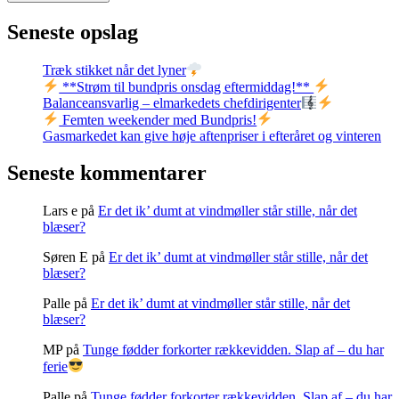
Seneste opslag
Træk stikket når det lyner
**Strøm til bundpris onsdag eftermiddag!**
Balanceansvarlig – elmarkedets chefdirigenter
Femten weekender med Bundpris!
Gasmarkedet kan give høje aftenpriser i efteråret og vinteren
Seneste kommentarer
Lars e
på
Er det ik’ dumt at vindmøller står stille, når det
blæser?
Søren E
på
Er det ik’ dumt at vindmøller står stille, når det
blæser?
Palle
på
Er det ik’ dumt at vindmøller står stille, når det
blæser?
MP
på
Tunge fødder forkorter rækkevidden. Slap af – du har
ferie
Palle
på
Tunge fødder forkorter rækkevidden. Slap af – du har