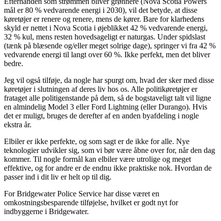
Efterhånden som strømmen bliver grønnere (Nova Scotia Powers
mål er 80 % vedvarende energi i 2030), vil det betyde, at disse
køretøjer er renere og renere, mens de kører. Bare for klarhedens
skyld er nettet i Nova Scotia i øjeblikket 42 % vedvarende energi,
32 % kul, mens resten hovedsageligt er naturgas. Under spidslast
(tænk på blæsende og/eller meget solrige dage), springer vi fra 42 %
vedvarende energi til langt over 60 %. Ikke perfekt, men det bliver
bedre.
Jeg vil også tilføje, da nogle har spurgt om, hvad der sker med disse
køretøjer i slutningen af ​​deres liv hos os. Alle politikøretøjer er
frataget alle politigenstande på dem, så de bogstaveligt talt vil ligne
en almindelig Model 3 eller Ford Lightning (eller Durango). Hvis
det er muligt, bruges de derefter af en anden byafdeling i nogle
ekstra år.
Elbiler er ikke perfekte, og som sagt er de ikke for alle. Nye
teknologier udvikler sig, som vi bør være åbne over for, når den dag
kommer. Til nogle formål kan elbiler være utrolige og meget
effektive, og for andre er de endnu ikke praktiske nok. Hvordan de
passer ind i dit liv er helt op til dig.
For Bridgewater Police Service har disse været en
omkostningsbesparende tilføjelse, hvilket er godt nyt for
indbyggerne i Bridgewater.