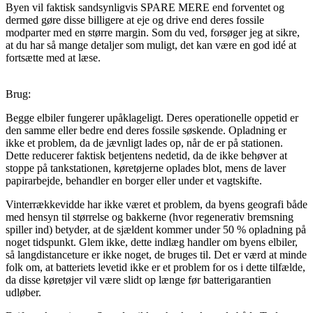
Byen vil faktisk sandsynligvis SPARE MERE end forventet og
dermed gøre disse billigere at eje og drive end deres fossile
modparter med en større margin. Som du ved, forsøger jeg at sikre,
at du har så mange detaljer som muligt, det kan være en god idé at
fortsætte med at læse.
Brug:
Begge elbiler fungerer upåklageligt. Deres operationelle oppetid er
den samme eller bedre end deres fossile søskende. Opladning er
ikke et problem, da de jævnligt lades op, når de er på stationen.
Dette reducerer faktisk betjentens nedetid, da de ikke behøver at
stoppe på tankstationen, køretøjerne oplades blot, mens de laver
papirarbejde, behandler en borger eller under et vagtskifte.
Vinterrækkevidde har ikke været et problem, da byens geografi både
med hensyn til størrelse og bakkerne (hvor regenerativ bremsning
spiller ind) betyder, at de sjældent kommer under 50 % opladning på
noget tidspunkt. Glem ikke, dette indlæg handler om byens elbiler,
så langdistanceture er ikke noget, de bruges til. Det er værd at minde
folk om, at batteriets levetid ikke er et problem for os i dette tilfælde,
da disse køretøjer vil være slidt op længe før batterigarantien
udløber.