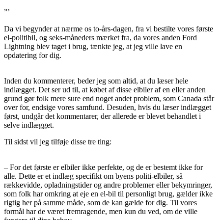
”’
Da vi begynder at nærme os to-års-dagen, fra vi bestilte vores første
el-politibil, og seks-måneders mærket fra, da vores anden Ford
Lightning blev taget i brug, tænkte jeg, at jeg ville lave en
opdatering for dig.
Inden du kommenterer, beder jeg som altid, at du læser hele
indlægget. Det ser ud til, at købet af disse elbiler af en eller anden
grund gør folk mere sure end noget andet problem, som Canada står
over for, endsige vores samfund. Desuden, hvis du læser indlægget
først, undgår det kommentarer, der allerede er blevet behandlet i
selve indlægget.
Til sidst vil jeg tilføje disse tre ting:
– For det første er elbiler ikke perfekte, og de er bestemt ikke for
alle. Dette er et indlæg specifikt om byens politi-elbiler, så
rækkevidde, opladningstider og andre problemer eller bekymringer,
som folk har omkring at eje en el-bil til personligt brug, gælder ikke
rigtig her på samme måde, som de kan gælde for dig. Til vores
formål har de været fremragende, men kun du ved, om de ville