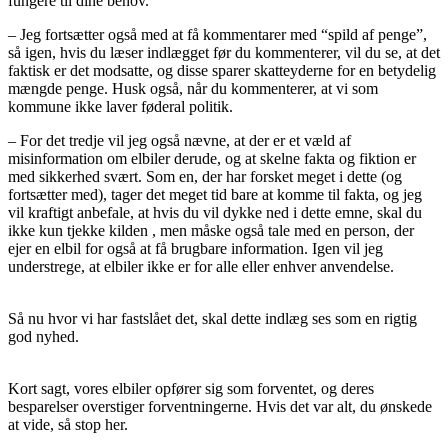
fungere til dine behov.
– Jeg fortsætter også med at få kommentarer med “spild af penge”,
så igen, hvis du læser indlægget før du kommenterer, vil du se, at det
faktisk er det modsatte, og disse sparer skatteyderne for en betydelig
mængde penge. Husk også, når du kommenterer, at vi som
kommune ikke laver føderal politik.
– For det tredje vil jeg også nævne, at der er et væld af
misinformation om elbiler derude, og at skelne fakta og fiktion er
med sikkerhed svært. Som en, der har forsket meget i dette (og
fortsætter med), tager det meget tid bare at komme til fakta, og jeg
vil kraftigt anbefale, at hvis du vil dykke ned i dette emne, skal du
ikke kun tjekke kilden , men måske også tale med en person, der
ejer en elbil for også at få brugbare information. Igen vil jeg
understrege, at elbiler ikke er for alle eller enhver anvendelse.
Så nu hvor vi har fastslået det, skal dette indlæg ses som en rigtig
god nyhed.
Kort sagt, vores elbiler opfører sig som forventet, og deres
besparelser overstiger forventningerne. Hvis det var alt, du ønskede
at vide, så stop her.