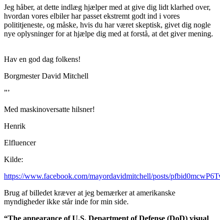
Jeg håber, at dette indlæg hjælper med at give dig lidt klarhed over,
hvordan vores elbiler har passet ekstremt godt ind i vores
polititjeneste, og måske, hvis du har været skeptisk, givet dig nogle
nye oplysninger for at hjælpe dig med at forstå, at det giver mening.
Hav en god dag folkens!
Borgmester David Mitchell
”’
Med maskinoversatte hilsner!
Henrik
Elfluencer
Kilde:
https://www.facebook.com/mayordavidmitchell/posts/pfbid
Brug af billedet kræver at jeg bemærker at amerikanske
myndigheder ikke står inde for min side.
“The appearance of U.S. Department of Defense (DoD) visual