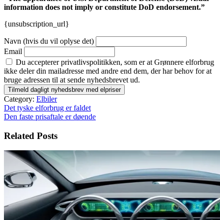
information does not imply or constitute DoD endorsement.”
{unsubscription_url}
Navn (hvis du vil oplyse det)
Email
Du accepterer privatlivspolitikken, som er at Grønnere elforbrug
ikke deler din mailadresse med andre end dem, der har behov for at
bruge adressen til at sende nyhedsbrevet ud.
Category:
Elbiler
Indlægsnavigation
Det tyske elforbrug er faldet
Den faste prisaftale er døende
Related Posts