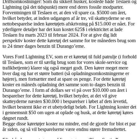
Driftsomkostninger: Som du sikkert husker, kostede både Teslaen og
Lightning (på det tidspunkt) mere end deres fossile modparter.
Forventningen til Teslaen er, at den vil spare ca. $5000 om året,
hvilket betyder, at inden udgangen af ​​år tre, vil skatteyderne se en
nettobesparelse inden køretøjets afskrivning på $15.000 er nået. For
yderligere detaljer har det kun kostet 625$ i elektricitet at lade
Teslaen fra marts 2023 til februar 2024. For at give dig lidt
perspektiv koster dette køretøj det samme for tre måneders brug som
to 24 timer dages benzin til Durango’erne.
Vores Ford Lightning EV, som er et køretøj til fuld patrulje (i forhold
til Teslaen, som er til særlig brug som for vores skole-service og
trafikbetjente) klarer sig også meget godt. Den kører meget mere
hver dag og har et større batteri (så opladningsomkostningerne er
højere), men fortsætter med at spare os penge. For dette køretøj
koster en måneds opladning det samme som to dages benzin til
Durango’erne. I form af dollars ser vi på over $10.000 om året i
besparelser for dette køretøj, hvilket betyder, at det vil give
skatteyderne næsten $30.000 i besparelser i løbet af dets levetid,
hvilket bestemt ikke er et ubetydeligt beløb. For Lightning koster det
i gennemsnit $50 om ugen at oplade og husk, at dette køretøj køres
døgnet rundt.
Begge disse køretøjer koster nu mindre, end de gjorde for blot et par
år siden, og så vil besparelserne være endnu større fremadrettet.