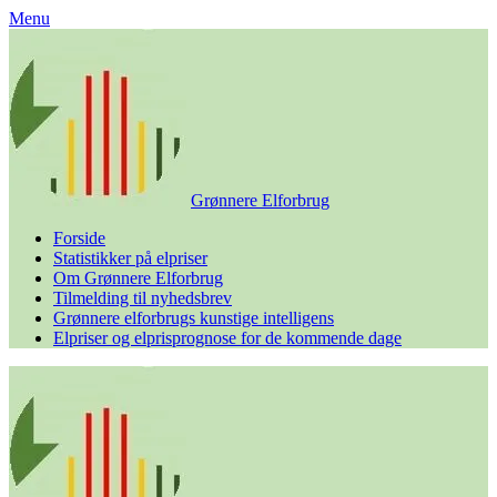
Skip
Menu
to
content
Grønnere Elforbrug
Forside
Statistikker på elpriser
Om Grønnere Elforbrug
Tilmelding til nyhedsbrev
Grønnere elforbrugs kunstige intelligens
Elpriser og elprisprognose for de kommende dage