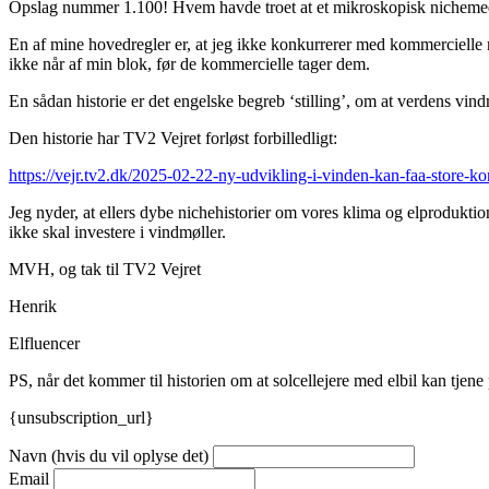
Opslag nummer 1.100! Hvem havde troet at et mikroskopisk nichemed
En af mine hovedregler er, at jeg ikke konkurrerer med kommercielle med
ikke når af min blok, før de kommercielle tager dem.
En sådan historie er det engelske begreb ‘stilling’, om at verdens vind
Den historie har TV2 Vejret forløst forbilledligt:
https://vejr.tv2.dk/2025-02-22-ny-udvikling-i-vinden-kan-faa-store-k
Jeg nyder, at ellers dybe nichehistorier om vores klima og elprodukt
ikke skal investere i vindmøller.
MVH, og tak til TV2 Vejret
Henrik
Elfluencer
PS, når det kommer til historien om at solcellejere med elbil kan tjene
{unsubscription_url}
Navn (hvis du vil oplyse det)
Email