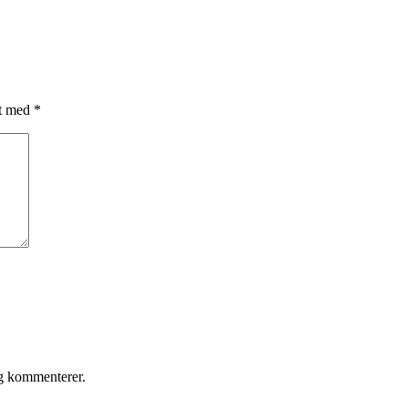
et med
*
eg kommenterer.