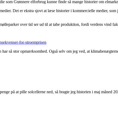
ie som Grønnere elforbrug kunne finde så mange historier om elmarke
ier. Det er ekstra sjovt at læse historier i kommercielle medier, som je
mølleparker over tid ser ud til at tabe produktion, fordi verdens vind fa
onsekvenser-for-stroemprisen
ion har så stor opmærksomhed. Også selv om jeg ved, at klimabenægterne
 penge på at pille solcellerne ned, så bragte jeg historien i maj måned 2