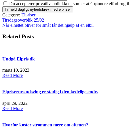
Du accepterer privatlivspolitikken, som er at Grønnere elforbrug i
Category:
Elpriser
Indlægsnavigation
Tirsdagsoverblik 25/02
Når elnettet bliver for småt får det hjælp af en elbil
Related Posts
Undgå Elpris.dk
marts 10, 2023
Read More
Elprisernes udsving er stadig i den kedelige ende.
april 29, 2022
Read More
Hvorfor koster strømmen mere om aftenen?