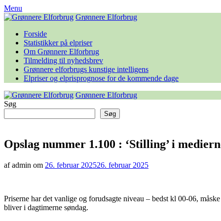
Skip
Menu
to
Grønnere Elforbrug
content
Forside
Statistikker på elpriser
Om Grønnere Elforbrug
Tilmelding til nyhedsbrev
Grønnere elforbrugs kunstige intelligens
Elpriser og elprisprognose for de kommende dage
Grønnere Elforbrug
Søg
Søg
Opslag nummer 1.100 : ‘Stilling’ i mediern
af admin om
26. februar 2025
26. februar 2025
Priserne har det vanlige og forudsagte niveau – bedst kl 00-06, måske e
bliver i dagtimerne søndag.