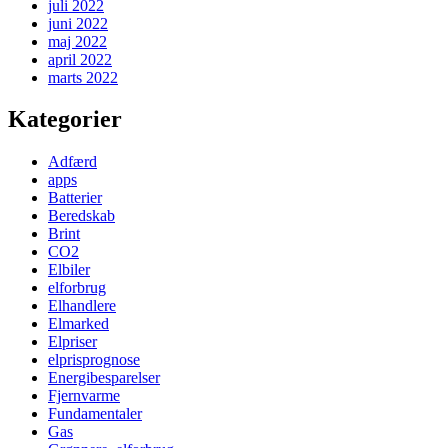
juli 2022
juni 2022
maj 2022
april 2022
marts 2022
Kategorier
Adfærd
apps
Batterier
Beredskab
Brint
CO2
Elbiler
elforbrug
Elhandlere
Elmarked
Elpriser
elprisprognose
Energibesparelser
Fjernvarme
Fundamentaler
Gas