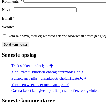
Kommentar
*
Navn
*
E-mail
*
Websted
Gem mit navn, mail og websted i denne browser til næste gang j
Seneste opslag
Træk stikket når det lyner🌩️
⚡️ **Strøm til bundpris onsdag eftermiddag!** ⚡️
Balanceansvarlig – elmarkedets chefdirigenter🎼⚡
⚡️ Femten weekender med Bundpris!⚡️
Gasmarkedet kan give høje aftenpriser i efteråret og vinteren
Seneste kommentarer