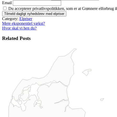
Email
Du accepterer privatlivspolitikken, som er at Grønnere elforbrug i
Category:
Elpriser
Indlægsnavigation
Mere eksponentiel vækst?
Hvor skal vi hen du?
Related Posts