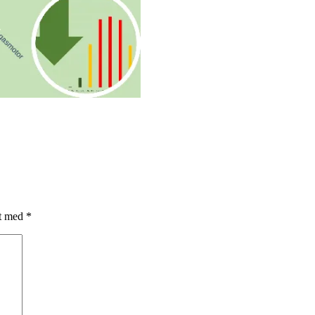
et med
*