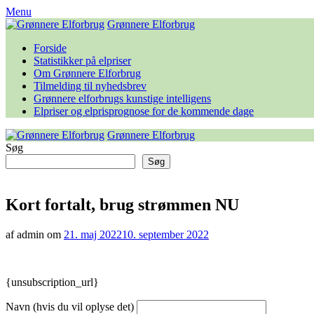
Skip
Menu
to
Grønnere Elforbrug
content
Forside
Statistikker på elpriser
Om Grønnere Elforbrug
Tilmelding til nyhedsbrev
Grønnere elforbrugs kunstige intelligens
Elpriser og elprisprognose for de kommende dage
Grønnere Elforbrug
Søg
Søg
Kort fortalt, brug strømmen NU
af admin om
21. maj 2022
10. september 2022
{unsubscription_url}
Navn (hvis du vil oplyse det)