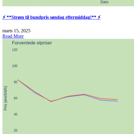
⚡️ **Strøm til bundpris søndag eftermiddag!** ⚡️
marts 15, 2025
Read More