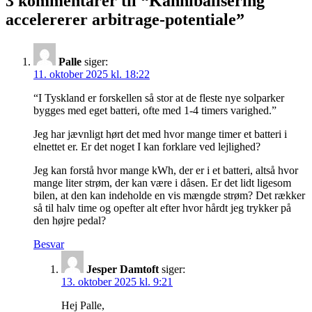
3 kommentarer til “
Kannibalisering
accelererer arbitrage-potentiale
”
Palle
siger:
11. oktober 2025 kl. 18:22
“I Tyskland er forskellen så stor at de fleste nye solparker
bygges med eget batteri, ofte med 1-4 timers varighed.”
Jeg har jævnligt hørt det med hvor mange timer et batteri i
elnettet er. Er det noget I kan forklare ved lejlighed?
Jeg kan forstå hvor mange kWh, der er i et batteri, altså hvor
mange liter strøm, der kan være i dåsen. Er det lidt ligesom
bilen, at den kan indeholde en vis mængde strøm? Det rækker
så til halv time og opefter alt efter hvor hårdt jeg trykker på
den højre pedal?
Besvar
Jesper Damtoft
siger:
13. oktober 2025 kl. 9:21
Hej Palle,