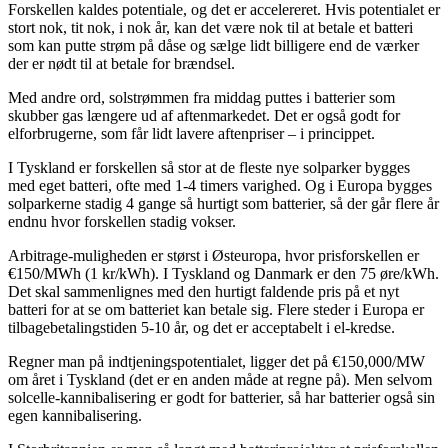
Forskellen kaldes potentiale, og det er accelereret. Hvis potentialet er
stort nok, tit nok, i nok år, kan det være nok til at betale et batteri
som kan putte strøm på dåse og sælge lidt billigere end de værker
der er nødt til at betale for brændsel.
Med andre ord, solstrømmen fra middag puttes i batterier som
skubber gas længere ud af aftenmarkedet. Det er også godt for
elforbrugerne, som får lidt lavere aftenpriser – i princippet.
I Tyskland er forskellen så stor at de fleste nye solparker bygges
med eget batteri, ofte med 1-4 timers varighed. Og i Europa bygges
solparkerne stadig 4 gange så hurtigt som batterier, så der går flere år
endnu hvor forskellen stadig vokser.
Arbitrage-muligheden er størst i Østeuropa, hvor prisforskellen er
€150/MWh (1 kr/kWh). I Tyskland og Danmark er den 75 øre/kWh.
Det skal sammenlignes med den hurtigt faldende pris på et nyt
batteri for at se om batteriet kan betale sig. Flere steder i Europa er
tilbagebetalingstiden 5-10 år, og det er acceptabelt i el-kredse.
Regner man på indtjeningspotentialet, ligger det på €150,000/MW
om året i Tyskland (det er en anden måde at regne på). Men selvom
solcelle-kannibalisering er godt for batterier, så har batterier også sin
egen kannibalisering.