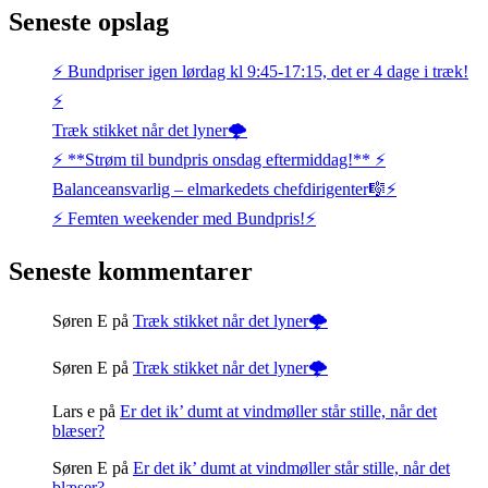
Seneste opslag
⚡️ Bundpriser igen lørdag kl 9:45-17:15, det er 4 dage i træk!
⚡️
Træk stikket når det lyner🌩️
⚡️ **Strøm til bundpris onsdag eftermiddag!** ⚡️
Balanceansvarlig – elmarkedets chefdirigenter🎼⚡
⚡️ Femten weekender med Bundpris!⚡️
Seneste kommentarer
Søren E
på
Træk stikket når det lyner🌩️
Søren E
på
Træk stikket når det lyner🌩️
Lars e
på
Er det ik’ dumt at vindmøller står stille, når det
blæser?
Søren E
på
Er det ik’ dumt at vindmøller står stille, når det
blæser?