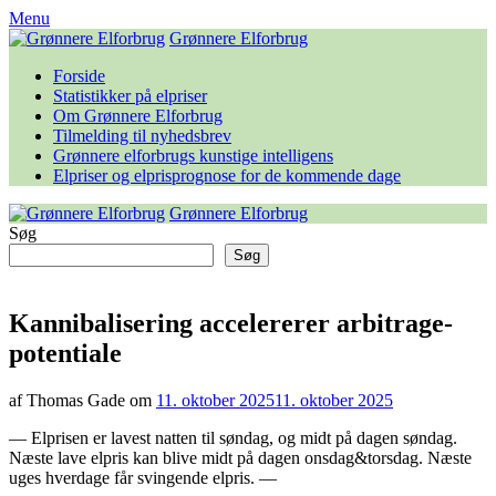
Skip
Menu
to
Grønnere Elforbrug
content
Forside
Statistikker på elpriser
Om Grønnere Elforbrug
Tilmelding til nyhedsbrev
Grønnere elforbrugs kunstige intelligens
Elpriser og elprisprognose for de kommende dage
Grønnere Elforbrug
Søg
Søg
Kannibalisering accelererer arbitrage-
potentiale
af Thomas Gade om
11. oktober 2025
11. oktober 2025
— Elprisen er lavest natten til søndag, og midt på dagen søndag.
Næste lave elpris kan blive midt på dagen onsdag&torsdag. Næste
uges hverdage får svingende elpris. —