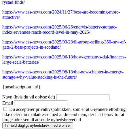
rystad-finds/
https://www.ess-news.com/2024/11/27/bess-are-becoming-more-
attractive/
https://www.ess-news.com/2025/06/26/enervis-battery-storage-
index-revenues-reach-record-level-in-may-2025/
https://www.ess-news.com/2025/03/28/ili-group-selling-350-mw-of-
gate-2-bess-projects-in-scotland/
https://www.ess-news.com/2025/06/18/how-germanys-dal-finances-
large-scale-batteries/
https://www.ess-news.com/2025/08/18/the-new-chapter-in-energy-
storage-why-value-stacking-is-the-future/
{unsubscription_url}
Navn (hvis du vil oplyse det)
Email
Du accepterer privatlivspolitikken, som er at Grønnere elforbrug
ikke deler din mailadresse med andre end dem, der har behov for at
bruge adressen til at sende nyhedsbrevet ud.