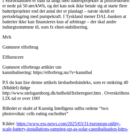
I Storbritannien er man så langt med batteriprojekter at prisforskellen
er nede på 50 øre/kWh, og det kan nok ikke betale sig at starte flere
batteriprojekter end det antal der er planlagt – næste skridt er
periodelagring med pumpekraft. I Tyskland mener DAL-banken at
batterier ikke kan finansieres kun af arbitrage – der skal andre
indtægtsstrømme til, som fx elnet-stabilisering.
Mvh
Grønnere elforbrug
Elfluencere
Grønnere elforbrugs artikler om
kannibalisering: https://elforbrug.nu/?s=kannibal
P.S du kan lixe denne artikels læsbarhedsindeks, som er omkring 40
(Middel) ifølge
http://www.nielsgamborg.dk/indhold/lixberegner.htm . Overskriftens
LIX-tal er over 100!
Billedet er skabt af Kunstig Intelligens udfra ordene “two
photovoltaic cells eating eachother”
Kilder:
https://www.ess-news.com/2025/03/31/european-utility-
scale-battery-installations-ramping-up-as-solar-cannibalisation-bites-