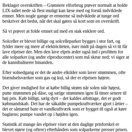
Beklager overskriften – Grønnere elforbrug prøver normalt at holde
LIX-tallet nede så flest muligt kan læse med og forstå indviklede
emner. Men nogle gange er emnerne så indviklede at tunge ord
beskriver det bedst, når det skal gøres så kort som en overskrift.
Så vi prøver at folde emnet ud med en stak enklere ord.
Solceller er blevet billige og solcelleparker bygges i stor fart, og
fylder mere og mere af elektriciteten, især midt på dagen så vi tit får
lave elpriser der. Men den lave elpris æder også ind i profitten for
alle solparker (og andre elproducenter) som må skrue ned; vi siger at
de kannibaliserer hinanden.
Efter solnedgang er det de andre elkilder som laver strømmen, ofte
brændselsværker som gas og kul, så der er elprisen højere.
Det giver mulighed for at købe billig strøm når solen står højest,
putte strømmen på dåse, og sælge strømmen igen få timer senere til
høj pris. Køb billigt, sælg dyrt – det kaldes arbitrage, det er godt
købmandskab. Det har de såkaldte pumpekraftværker gjort i årtier –
det er såmænd bare et vandkraftværk som er bygget til også at køre
baglæns; pumpe vandet op i højden igen.
Statistik af mange års elpriser viser at den daglige prisforskel er
blevet større (og oftere) efterhånden som solparkerne presser prisen.