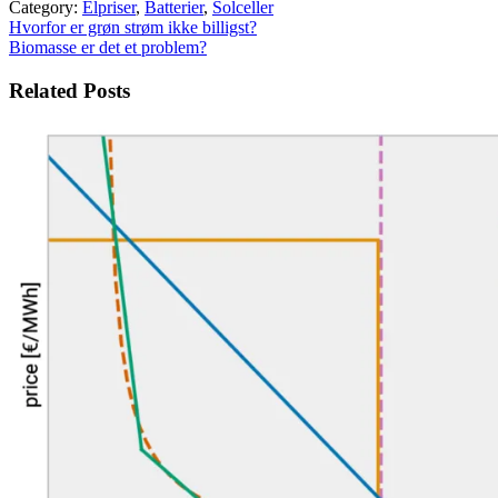
Category:
Elpriser
,
Batterier
,
Solceller
Indlægsnavigation
Hvorfor er grøn strøm ikke billigst?
Biomasse er det et problem?
Related Posts