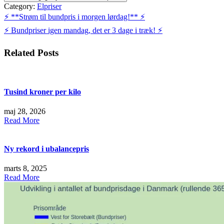
Category:
Elpriser
Indlægsnavigation
⚡️ **Strøm til bundpris i morgen lørdag!** ⚡️
⚡️ Bundpriser igen mandag, det er 3 dage i træk! ⚡️
Related Posts
Tusind kroner per kilo
maj 28, 2026
Read More
Ny rekord i ubalancepris
marts 8, 2025
Read More