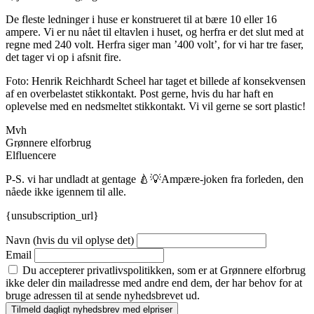
De fleste ledninger i huse er konstrueret til at bære 10 eller 16
ampere. Vi er nu nået til eltavlen i huset, og herfra er det slut med at
regne med 240 volt. Herfra siger man ’400 volt’, for vi har tre faser,
det tager vi op i afsnit fire.
Foto: Henrik Reichhardt Scheel har taget et billede af konsekvensen
af en overbelastet stikkontakt. Post gerne, hvis du har haft en
oplevelse med en nedsmeltet stikkontakt. Vi vil gerne se sort plastic!
Mvh
Grønnere elforbrug
Elfluencere
P-S. vi har undladt at gentage 🍐💡Ampære-joken fra forleden, den
nåede ikke igennem til alle.
{unsubscription_url}
Navn (hvis du vil oplyse det)
Email
Du accepterer privatlivspolitikken, som er at Grønnere elforbrug
ikke deler din mailadresse med andre end dem, der har behov for at
bruge adressen til at sende nyhedsbrevet ud.