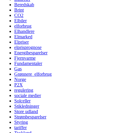
Beredskab
Brint
CO2
Elbiler
elforbrug
Elhandlere
Elmarked
Elpriser
elprisprognose
Energibesparelser
Fjernvarme
Fundamentaler
Gas
Grønnere_elforbrug
Norge
P2X
regulering
sociale medier
Solceller
Stikledninger
Store udland
Strømbesparelser
Styring
tariffer
Tyskland