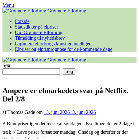
Skip
Menu
to
Grønnere Elforbrug
content
Forside
Statistikker på elpriser
Om Grønnere Elforbrug
Tilmelding til nyhedsbrev
Grønnere elforbrugs kunstige intelligens
Elpriser og elprisprognose for de kommende dage
Grønnere Elforbrug
Søg
Søg
Ampere er elmarkedets svar på Netflix.
Del 2/8
af Thomas Gade om
13. juni 2026
13. juni 2026
⚡️ Bundpriser igen det meste af søndagens lyse timer, det er 2 dage i
træk!⚡️ Lave priser fortsætter mandag. Onsdag og derefter er der