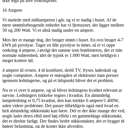
ikke tegn på lave frokostpriser.
16 Ampere
Vi startede med milliamperen i går, og vi er stadig i huset. Af de
mere strømforbrugende enheder har vi fjernsynet, der ligger mellem
50 og 200 Watt. Vi er altså stadig under en ampere.
Men der er mange ting, der bruger strøm i huset. En ovn bruger 4-7
kWh på pyrolyse. Tager en lille pyrolyse to timer, så er vi oppe
omkring 4 ampere, i øvrigt det samme som brødristeren, der er min
normale måleenhed, idet de typisk er 1.000 Watt, men heldigvis i
meget kortere tid.
4 ampere til ovnen, 4 til komfuret, dertil TV, fryser, køleskab og
nogle computere. Ampere er mængden af elektroner man presser
igennem ledningerne, og på et tidspunkt bliver det et problem.
Nu er vi over ti ampere, og så bliver ledningens kvalitet relevant at
nævne. Ledningers tykkelse regnes i kvadrat. En almindelig
lampeledning er 0,75 kvadrat, den kan trække 6 ampere/1.400W,
uden videre problemer. Det passer tilfældigvis også med hvad en
helt almindelig stikkontakt kan bære. Dét er der ikke mange der ved,
nogle lader deres elbil med høj effekt i en gammeldags stikkontakt,
det er direkte farligt. Der findes bedre stikkontakter, der er bygget til
højere belastning, og de koster ikke alverden.