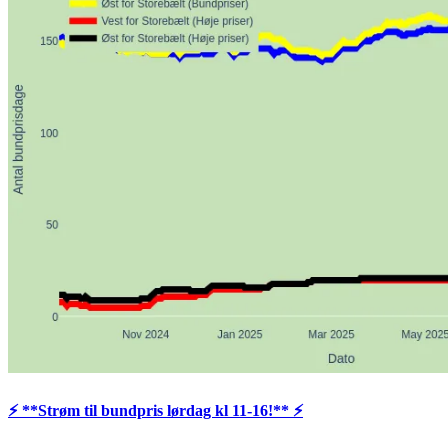
⚡️ **Strøm til bundpris lørdag kl 11-16!** ⚡️