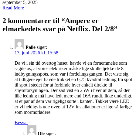
september 5, 2025
Read More
2 kommentarer til “
Ampere er
elmarkedets svar på Netflix. Del 2/8
”
Palle
siger:
13. juni 2026 kl. 15:58
Da vi i sin tid overtog huset, havde vi en fornemmelse som
sagde os, at vores elektriker måske lige skulle tjekke de 8
indbygningsspots, som var i fordelingsgangen. Det viste sig,
at tidligere ejer havde trukket en 0,75 kvadrat ledning fra spot
til spot i stedet for at forbinde hver enkelt direkte til
strømforsyningen. Der sad vist en 25W i hver af dem, så den
lille ledning må have ledt mere end 16A rundt. Ikke underligt,
at et par af dem var rigeligt sorte i kanten. Takket være LED
er vi heldigvis ude over, at 12V installationer er lige så farlige
som mormorladere.
Besvar
Ole
siger: