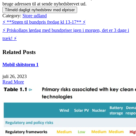
bruge adressen til at sende nyhedsbrevet ud.
Category:
Store udland
Indlægsnavigation
⚡️ **Strøm til bundpris fredag kl 13-17** ⚡️
⚡️ Priskollaps lørdag med bundpriser igen i morgen, det er 3 dage i
træk! ⚡️
Related Posts
Mobil shitstorm 1
juli 26, 2023
Read More