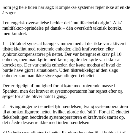
Som jeg hele tiden har sagt: Komplekse systemer fejler ikke af enkle
årsager.
I en engelsk oversættelse hedder det ‘multifactorial origin’. Altså
multifaktor-oprindelse på dansk – dén overskrift teknisk korrekt,
men knudret.
1 – Udfaldet synes at hænge sammen med at der ikke var aktiveret
tilstrækkeligt med roterende enheder, altså kraftværker, eller
synkronkompensatorer på nettet. Der var beregnet et krav på 10
enheder, men man kørte med færre, og de der kørte var ikke sat
korrekt op. Der var endda enheder, der kørte modsat af hvad de
burde have gjort i situationen. Uden tilstrækkeligt af den slags
enheder kan man ikke styre spændingen i elnettet.
Der er rigeligt af mulighed for at køre med roterende masse i
Spanien, men det kræver at systemoperatøren har regnet efter og
sørget for at de bliver holdt i gang.
2 – Svingningerne i elnettet før hændelsen, tvang systemoperatøren
til at omkonfigurere nettet, hvilket gjorde det ‘stift’. For at få elnettet
fleksibelt igen beotdrede systemoperatøren et kraftværk startet op,
det nåede desværre ikke med inden hændelsen.
3 De høje spændinger i elnettet fik elproducenter til at koble sig af