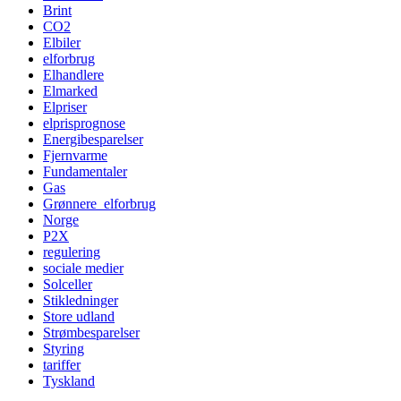
Brint
CO2
Elbiler
elforbrug
Elhandlere
Elmarked
Elpriser
elprisprognose
Energibesparelser
Fjernvarme
Fundamentaler
Gas
Grønnere_elforbrug
Norge
P2X
regulering
sociale medier
Solceller
Stikledninger
Store udland
Strømbesparelser
Styring
tariffer
Tyskland