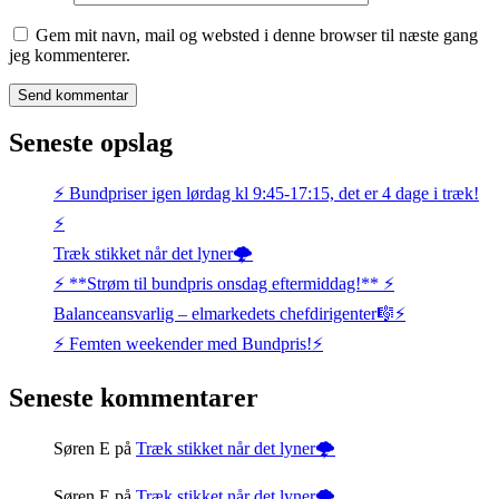
Gem mit navn, mail og websted i denne browser til næste gang
jeg kommenterer.
Seneste opslag
⚡️ Bundpriser igen lørdag kl 9:45-17:15, det er 4 dage i træk!
⚡️
Træk stikket når det lyner🌩️
⚡️ **Strøm til bundpris onsdag eftermiddag!** ⚡️
Balanceansvarlig – elmarkedets chefdirigenter🎼⚡
⚡️ Femten weekender med Bundpris!⚡️
Seneste kommentarer
Søren E
på
Træk stikket når det lyner🌩️
Søren E
på
Træk stikket når det lyner🌩️