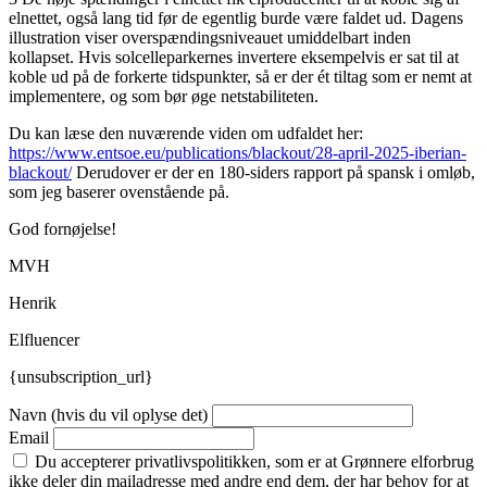
elnettet, også lang tid før de egentlig burde være faldet ud. Dagens
illustration viser overspændingsniveauet umiddelbart inden
kollapset. Hvis solcelleparkernes invertere eksempelvis er sat til at
koble ud på de forkerte tidspunkter, så er der ét tiltag som er nemt at
implementere, og som bør øge netstabiliteten.
Du kan læse den nuværende viden om udfaldet her:
https://www.entsoe.eu/publications/blackout/28-april-2025-iberian-
blackout/
Derudover er der en 180-siders rapport på spansk i omløb,
som jeg baserer ovenstående på.
God fornøjelse!
MVH
Henrik
Elfluencer
{unsubscription_url}
Navn (hvis du vil oplyse det)
Email
Du accepterer privatlivspolitikken, som er at Grønnere elforbrug
ikke deler din mailadresse med andre end dem, der har behov for at