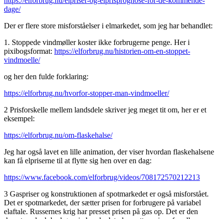
https://elforbrug.nu/elpriser-og-elprisprognose-for-de-kommende-
dage/
Der er flere store misforståelser i elmarkedet, som jeg har behandlet:
1. Stoppede vindmøller koster ikke forbrugerne penge. Her i
pixibogsformat:
https://elforbrug.nu/historien-om-en-stoppet-
vindmoelle/
og her den fulde forklaring:
https://elforbrug.nu/hvorfor-stopper-man-vindmoeller/
2 Prisforskelle mellem landsdele skriver jeg meget tit om, her er et
eksempel:
https://elforbrug.nu/om-flaskehalse/
Jeg har også lavet en lille animation, der viser hvordan flaskehalsene
kan få elpriserne til at flytte sig hen over en dag:
https://www.facebook.com/elforbrug/videos/708172570212213
3 Gaspriser og konstruktionen af spotmarkedet er også misforstået.
Det er spotmarkedet, der sætter prisen for forbrugere på variabel
elaftale. Russernes krig har presset prisen på gas op. Det er den