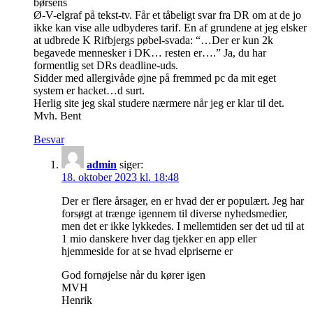
børsens
Ø-V-elgraf på tekst-tv. Får et tåbeligt svar fra DR om at de jo
ikke kan vise alle udbyderes tarif. En af grundene at jeg elsker
at udbrede K Rifbjergs pøbel-svada: “…Der er kun 2k
begavede mennesker i DK… resten er….” Ja, du har
formentlig set DRs deadline-uds.
Sidder med allergivåde øjne på fremmed pc da mit eget
system er hacket…d surt.
Herlig site jeg skal studere nærmere når jeg er klar til det.
Mvh. Bent
Besvar
admin
siger:
18. oktober 2023 kl. 18:48
Der er flere årsager, en er hvad der er populært. Jeg har
forsøgt at trænge igennem til diverse nyhedsmedier,
men det er ikke lykkedes. I mellemtiden ser det ud til at
1 mio danskere hver dag tjekker en app eller
hjemmeside for at se hvad elpriserne er
God fornøjelse når du kører igen
MVH
Henrik