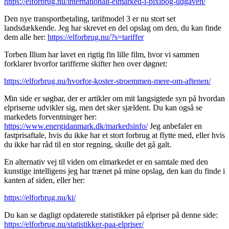
https://elforbrug.nu/internationalt-elmarked-i-pixibog-udgaven/
Den nye transportbetaling, tarifmodel 3 er nu stort set
landsdækkende. Jeg har skrevet en del opslag om den, du kan finde
dem alle her:
https://elforbrug.nu/?s=tariffer
Torben Illum har lavet en rigtig fin lille film, hvor vi sammen
forklarer hvorfor tarifferne skifter hen over døgnet:
https://elforbrug.nu/hvorfor-koster-stroemmen-mere-om-aftenen/
Min side er søgbar, der er artikler om mit langsigtede syn på hvordan
elpriserne udvikler sig, men det sker sjældent. Du kan også se
markedets forventninger her:
https://www.energidanmark.dk/markedsinfo/
Jeg anbefaler en
fastprisaftale, hvis du ikke har et stort forbrug at flytte med, eller hvis
du ikke har råd til en stor regning, skulle det gå galt.
En alternativ vej til viden om elmarkedet er en samtale med den
kunstige intelligens jeg har trænet på mine opslag, den kan du finde i
kanten af siden, eller her:
https://elforbrug.nu/ki/
Du kan se dagligt opdaterede statistikker på elpriser på denne side:
https://elforbrug.nu/statistikker-paa-elpriser/