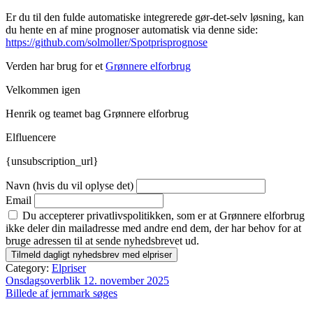
Er du til den fulde automatiske integrerede gør-det-selv løsning, kan
du hente en af mine prognoser automatisk via denne side:
https://github.com/solmoller/Spotprisprognose
Verden har brug for et
Grønnere elforbrug
Velkommen igen
Henrik og teamet bag Grønnere elforbrug
Elfluencere
{unsubscription_url}
Navn (hvis du vil oplyse det)
Email
Du accepterer privatlivspolitikken, som er at Grønnere elforbrug
ikke deler din mailadresse med andre end dem, der har behov for at
bruge adressen til at sende nyhedsbrevet ud.
Category:
Elpriser
Indlægsnavigation
Onsdagsoverblik 12. november 2025
Billede af jernmark søges