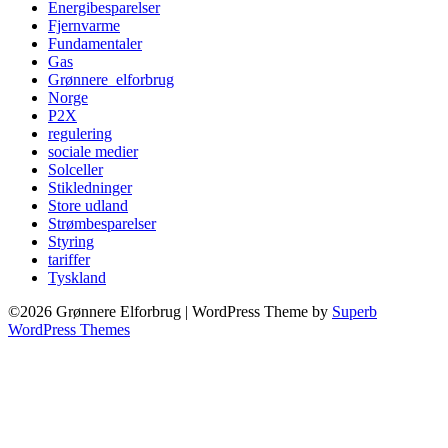
Energibesparelser
Fjernvarme
Fundamentaler
Gas
Grønnere_elforbrug
Norge
P2X
regulering
sociale medier
Solceller
Stikledninger
Store udland
Strømbesparelser
Styring
tariffer
Tyskland
©2026 Grønnere Elforbrug
| WordPress Theme by
Superb
WordPress Themes