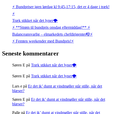
⚡️ Bundpriser igen lørdag kl 9:45-17:15, det er 4 dage i træk!
⚡️
Træk stikket når det lyner🌩️
⚡️ **Strøm til bundpris onsdag eftermiddag!** ⚡️
Balanceansvarlig – elmarkedets chefdirigenter🎼⚡
⚡️ Femten weekender med Bundpris!⚡️
Seneste kommentarer
Søren E
på
Træk stikket når det lyner🌩️
Søren E
på
Træk stikket når det lyner🌩️
Lars e
på
Er det ik’ dumt at vindmøller står stille, når det
blæser?
Søren E
på
Er det ik’ dumt at vindmøller står stille, når det
blæser?
Palle
på
Er det ik’ dumt at vindmøller står stille, når det