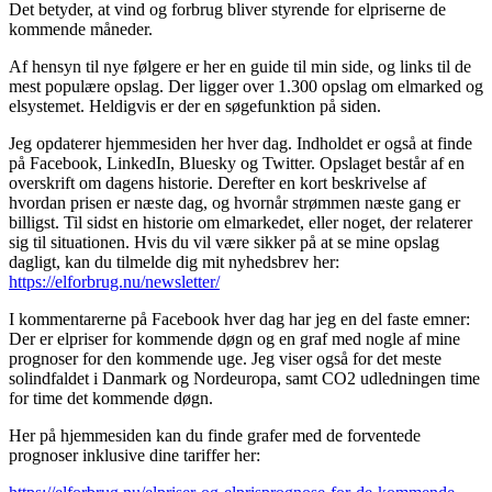
Det betyder, at vind og forbrug bliver styrende for elpriserne de
kommende måneder.
Af hensyn til nye følgere er her en guide til min side, og links til de
mest populære opslag. Der ligger over 1.300 opslag om elmarked og
elsystemet. Heldigvis er der en søgefunktion på siden.
Jeg opdaterer hjemmesiden her hver dag. Indholdet er også at finde
på Facebook, LinkedIn, Bluesky og Twitter. Opslaget består af en
overskrift om dagens historie. Derefter en kort beskrivelse af
hvordan prisen er næste dag, og hvornår strømmen næste gang er
billigst. Til sidst en historie om elmarkedet, eller noget, der relaterer
sig til situationen. Hvis du vil være sikker på at se mine opslag
dagligt, kan du tilmelde dig mit nyhedsbrev her:
https://elforbrug.nu/newsletter/
I kommentarerne på Facebook hver dag har jeg en del faste emner:
Der er elpriser for kommende døgn og en graf med nogle af mine
prognoser for den kommende uge. Jeg viser også for det meste
solindfaldet i Danmark og Nordeuropa, samt CO2 udledningen time
for time det kommende døgn.
Her på hjemmesiden kan du finde grafer med de forventede
prognoser inklusive dine tariffer her: