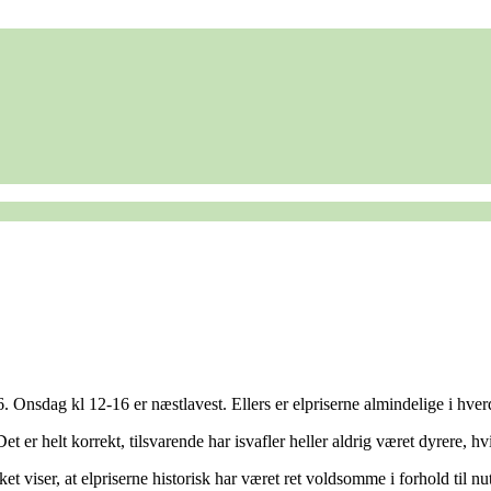
6. Onsdag kl 12-16 er næstlavest. Ellers er elpriserne almindelige i h
t er helt korrekt, tilsvarende har isvafler heller aldrig været dyrere, h
ilket viser, at elpriserne historisk har været ret voldsomme i forhold til n