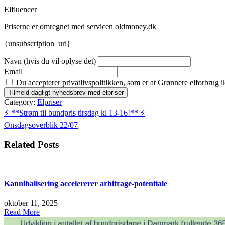
Elfluencer
Priserne er omregnet med servicen oldmoney.dk
{unsubscription_url}
Navn (hvis du vil oplyse det)
Email
Du accepterer privatlivspolitikken, som er at Grønnere elforbrug i
Category:
Elpriser
Indlægsnavigation
⚡️ **Strøm til bundpris tirsdag kl 13-16!** ⚡️
Onsdagsoverblik 22/07
Related Posts
Kannibalisering accelererer arbitrage-potentiale
oktober 11, 2025
Read More