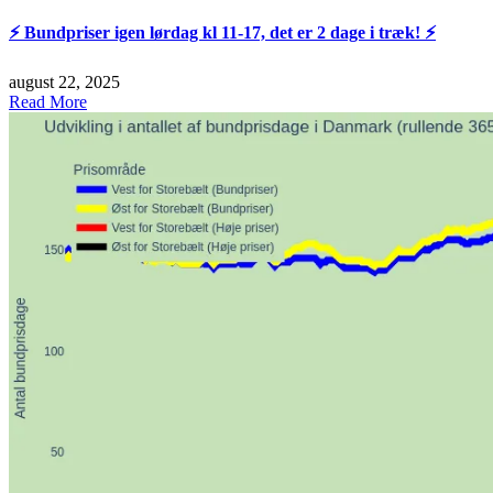
⚡️ Bundpriser igen lørdag kl 11-17, det er 2 dage i træk! ⚡️
august 22, 2025
Read More