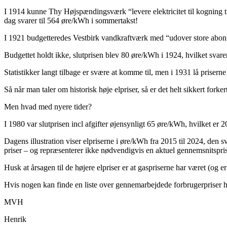
I 1914 kunne Thy Højspændingsværk “levere elektricitet til kogning til
dag svarer til 564 øre/kWh i sommertakst!
I 1921 budgetteredes Vestbirk vandkraftværk med “udover store abonnem
Budgettet holdt ikke, slutprisen blev 80 øre/kWh i 1924, hvilket svarer
Statistikker langt tilbage er svære at komme til, men i 1931 lå priser
Så når man taler om historisk høje elpriser, så er det helt sikkert forke
Men hvad med nyere tider?
I 1980 var slutprisen incl afgifter øjensynligt 65 øre/kWh, hvilket er 
Dagens illustration viser elpriserne i øre/kWh fra 2015 til 2024, den 
priser – og repræsenterer ikke nødvendigvis en aktuel gennemsnitspris.
Husk at årsagen til de højere elpriser er at gaspriserne har været (og er
Hvis nogen kan finde en liste over gennemarbejdede forbrugerpriser 
MVH
Henrik