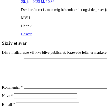
26. juli 2025 kl. 10:36
Der har du ret i , men mig bekendt er det også de priser j
MVH
Henrik
Besvar
Skriv et svar
Din e-mailadresse vil ikke blive publiceret.
Krævede felter er marker
Kommentar
*
Navn
*
E-mail
*