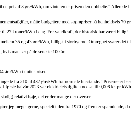
 en pris af 8 øre/kWh, om vinteren er prisen den dobbelte.” Allerede i 19
entsafgifter, måtte budgettere med strømpriser på henholdsvis 70 øre pr
 til 27 kroner/kWh i dag. For vandkraft, der historisk har været billig!
ne mellem 35 og 43 øre/kWh, billigst i storbyerne. Omregnet svarer det t
rt, hvis man ser på de seneste 100 år.
204 øre/kWh i nutidspriser.
svingede fra 210 til 437 øre/kWh for normale husstande. “Priserne er bas
 I første halvår 2023 var elektrictetsafgiften nedsat til 0,008 kr. pr k
 stadig) relativt høje, det er der mange der overser.
hører jeg meget gerne, specielt tiden fra 1970 og frem er spændende,