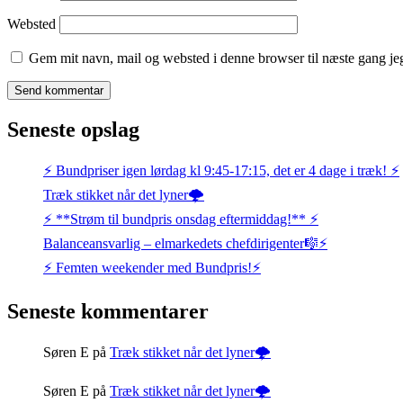
Websted
Gem mit navn, mail og websted i denne browser til næste gang j
Seneste opslag
⚡️ Bundpriser igen lørdag kl 9:45-17:15, det er 4 dage i træk! ⚡️
Træk stikket når det lyner🌩️
⚡️ **Strøm til bundpris onsdag eftermiddag!** ⚡️
Balanceansvarlig – elmarkedets chefdirigenter🎼⚡
⚡️ Femten weekender med Bundpris!⚡️
Seneste kommentarer
Søren E
på
Træk stikket når det lyner🌩️
Søren E
på
Træk stikket når det lyner🌩️