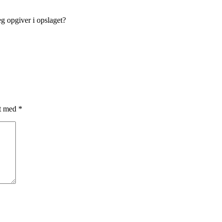
eg opgiver i opslaget?
et med
*