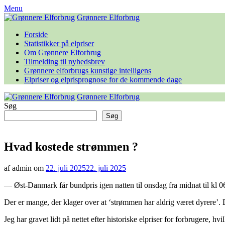
Skip
Menu
to
Grønnere Elforbrug
content
Forside
Statistikker på elpriser
Om Grønnere Elforbrug
Tilmelding til nyhedsbrev
Grønnere elforbrugs kunstige intelligens
Elpriser og elprisprognose for de kommende dage
Grønnere Elforbrug
Søg
Søg
Hvad kostede strømmen ?
af admin om
22. juli 2025
22. juli 2025
— Øst-Danmark får bundpris igen natten til onsdag fra midnat til kl 0
Der er mange, der klager over at ‘strømmen har aldrig været dyrere’. De
Jeg har gravet lidt på nettet efter historiske elpriser for forbrugere, hv