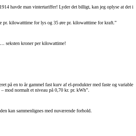
14 havde man vintertariffer! Lyder det billigt, kan jeg oplyse at det i
. kilowatttime for lys og 35 øre pr. kilowatttime for kraft.”
il… seksten kroner per kilowattime!
eret på en to år gammel fast kurv af el-produkter med faste og variable
Wh – mod normalt et niveau på 0,70 kr. pr. kWh”.
 da den kan sammenlignes med nuværende forhold.