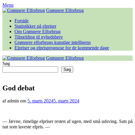
Skip
Menu
to
Grønnere Elforbrug
content
Forside
Statistikker på elpriser
Om Grønnere Elforbrug
Tilmelding til nyhedsbrev
Grønnere elforbrugs kunstige intelligens
Elpriser og elprisprognose for de kommende dage
Grønnere Elforbrug
Søg
Søg
God debat
af admin om
5. marts 2024
5. marts 2024
— Jævne, rimelige elpriser resten af ugen, med små udsving. Sats på
nat som laveste elpris. —