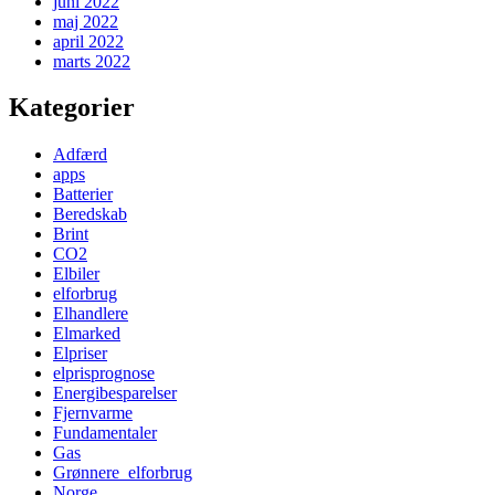
juni 2022
maj 2022
april 2022
marts 2022
Kategorier
Adfærd
apps
Batterier
Beredskab
Brint
CO2
Elbiler
elforbrug
Elhandlere
Elmarked
Elpriser
elprisprognose
Energibesparelser
Fjernvarme
Fundamentaler
Gas
Grønnere_elforbrug
Norge