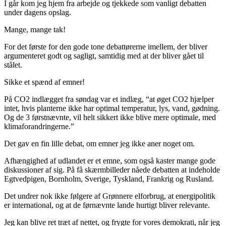
I går kom jeg hjem fra arbejde og tjekkede som vanligt debatten
under dagens opslag.
Mange, mange tak!
For det første for den gode tone debattørerne imellem, der bliver
argumenteret godt og sagligt, samtidig med at der bliver gået til
stålet.
Sikke et spænd af emner!
På CO2 indlægget fra søndag var et indlæg, “at øget CO2 hjælper
intet, hvis planterne ikke har optimal temperatur, lys, vand, gødning.
Og de 3 førstnævnte, vil helt sikkert ikke blive mere optimale, med
klimaforandringerne.”
Det gav en fin lille debat, om emner jeg ikke aner noget om.
Afhængighed af udlandet er et emne, som også kaster mange gode
diskussioner af sig. På få skærmbilleder nåede debatten at indeholde
Egtvedpigen, Bornholm, Sverige, Tyskland, Frankrig og Rusland.
Det undrer nok ikke følgere af Grønnere elforbrug, at energipolitik
er international, og at de førnævnte lande hurtigt bliver relevante.
Jeg kan blive ret træt af nettet, og frygte for vores demokrati, når jeg