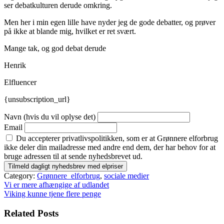
ser debatkulturen derude omkring.
Men her i min egen lille have nyder jeg de gode debatter, og prøver
på ikke at blande mig, hvilket er ret svært.
Mange tak, og god debat derude
Henrik
Elfluencer
{unsubscription_url}
Navn (hvis du vil oplyse det)
Email
Du accepterer privatlivspolitikken, som er at Grønnere elforbrug
ikke deler din mailadresse med andre end dem, der har behov for at
bruge adressen til at sende nyhedsbrevet ud.
Category:
Grønnere_elforbrug
,
sociale medier
Indlægsnavigation
Vi er mere afhængige af udlandet
Viking kunne tjene flere penge
Related Posts