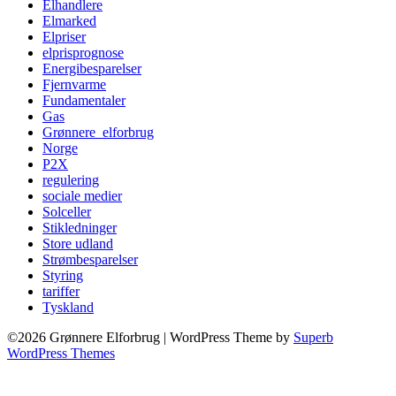
Elhandlere
Elmarked
Elpriser
elprisprognose
Energibesparelser
Fjernvarme
Fundamentaler
Gas
Grønnere_elforbrug
Norge
P2X
regulering
sociale medier
Solceller
Stikledninger
Store udland
Strømbesparelser
Styring
tariffer
Tyskland
©2026 Grønnere Elforbrug
| WordPress Theme by
Superb
WordPress Themes