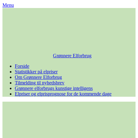
Skip
Menu
to
content
Grønnere Elforbrug
Forside
Statistikker på elpriser
Om Grønnere Elforbrug
Tilmelding til nyhedsbrev
Grønnere elforbrugs kunstige intelligens
Elpriser og elprisprognose for de kommende dage