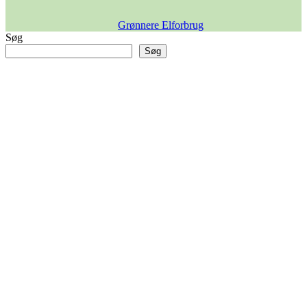
Grønnere Elforbrug
Søg
Søg