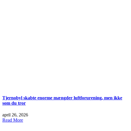
Tjernobyl skabte enorme mængder luftforurening, men ikke
som du tror
april 26, 2026
Read More