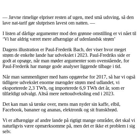
— Jævne rimelige elpriser resten af ugen, med små udsving, så den
lave nat-tarif gør slutprisen lavest om natten. —
I listen af dårlige argumenter mod den grønne omstilling er vi nået til
‘Vi har aldrig været mere afhængige af udenlandsk strøm’
Dagens illustration er Paul-Frederik Bach, der viser hvor meget
strøm de enkelte lande har udvekslet i 2023. Paul-Fredriks side er
godt at opsøge, når man møder argumenter som ovenstående, for
Paul-Frederik har mange gode analyser liggende tilbage i tid.
Når man sammenligner med hans opgørelse for 2017, så har vi også
tidligere udvekslet enorme mængder strøm med udlandet, vi
eksporterede 2,3 TWh, og importerede 6,9 TWh det år, som er
tilfældigt udvalgt. Altså mere nettoudveksling end i 2023.
Det kan man så tænke over, mens man nyder sin kaffe, elbil,
Facebook, bananer og ananas, elektronik og sit franskbrød.
Vi er afhængige af andre lande på rigtigt mange områder, det skal vi
naturligvis være opmærksomme på, men det er ikke et problem i sig
selv.