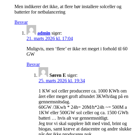
Men indikerer det ikke, at flere bør installere solceller og
batterier for netbalancering
Besvar
admin
siger:
21. marts 2026 kl. 17:04
Muligvis, men ‘flere’ er ikke ret meget i forhold til 60
GW
Besvar
Søren E
siger:
25. marts 2026 kl. 19:34
1 KW sol celler producerer ca. 1000 KWh om
året eller meget groft afrundet 3KWh/dag på en
gennemsnitsdag.
60GW /3Kwh * 24h= 20M/h*24h ~= 500M a
1KW eller 500GW sol celler og ca. 1500 GWh
batteri … hvis alt var gennemsnitligt.
Jeg tror vi skal supplere lidt med vind, brint og
biogas, samt kræve at datacentre og andre slukke
når der ikke produceres nok.