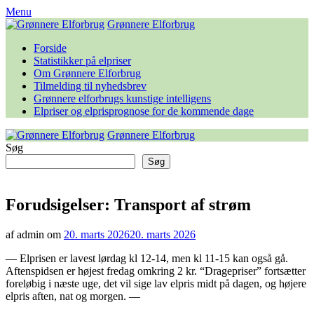
Skip
Menu
to
Grønnere Elforbrug
content
Forside
Statistikker på elpriser
Om Grønnere Elforbrug
Tilmelding til nyhedsbrev
Grønnere elforbrugs kunstige intelligens
Elpriser og elprisprognose for de kommende dage
Grønnere Elforbrug
Søg
Søg
Forudsigelser: Transport af strøm
af admin om
20. marts 2026
20. marts 2026
— Elprisen er lavest lørdag kl 12-14, men kl 11-15 kan også gå.
Aftenspidsen er højest fredag omkring 2 kr. “Dragepriser” fortsætter
foreløbig i næste uge, det vil sige lav elpris midt på dagen, og højere
elpris aften, nat og morgen. —