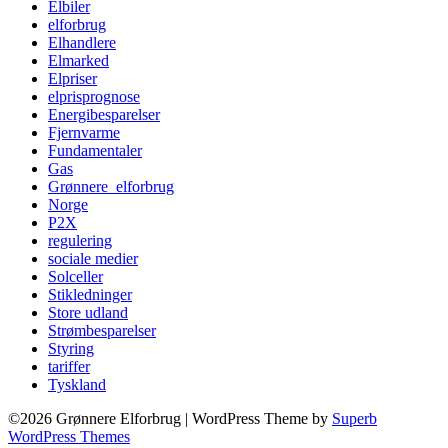
Elbiler
elforbrug
Elhandlere
Elmarked
Elpriser
elprisprognose
Energibesparelser
Fjernvarme
Fundamentaler
Gas
Grønnere_elforbrug
Norge
P2X
regulering
sociale medier
Solceller
Stikledninger
Store udland
Strømbesparelser
Styring
tariffer
Tyskland
©2026 Grønnere Elforbrug
| WordPress Theme by
Superb
WordPress Themes