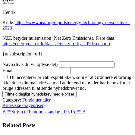
MVH
Henrik
Kilde:
https://www.iea.org/reports/energy-technology-perspectives-
2023
NZE betyder nulemission (Net Zero Emissions). Flere data:
https://energydata.info/dataset/net-zero-by-2050-scenario
{unsubscription_url}
Navn (hvis du vil oplyse det)
Email
Du accepterer privatlivspolitikken, som er at Grønnere elforbrug
ikke deler din mailadresse med andre end dem, der har behov for at
bruge adressen til at sende nyhedsbrevet ud.
Category:
Fundamentaler
Indlægsnavigation
Kinesiske dragepriser
⚡️ **Strøm til bundpris søndag kl 9-15!** ⚡️
Related Posts