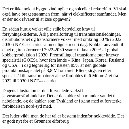
Det er ikke nok at bygge vindmøller og solceller i rekordfart. Vi skal
også have bragt strømmen frem, når vi elektrificerer samfundet. Men
er der nok råvarer til at løse opgaven?
En sådan hurtig vækst ville stille betydelige krav til
forsyningskæderne. Årlig metalforbrug til transmissionsledninger,
distributionsnet og transformere vokser med omkring 50 % i 2022-
2030 i NZE-scenariet sammenlignet med i dag. Kobber anvendt til
elnet og transformere i 2022-2030 svarer til knap 20 % af global
kobberproduktion i 2030. Fremstilling af transformatorer kræver
specialstål (GOES), hvor fem lande – Kina, Japan, Korea, Rusland
og USA – i dag tegner sig for næsten 85% af den globale
produktionskapacitet på 3,8 Mt om året. Efterspørgslen efter
specialstål til transformatorer alene fordobles til 6 Mt om året fra
2022 til 2030 i NZE-scenariet.
Dagens illustration er den forventede vækst i
jævnstrømsforbindelser. Det er de kabler vi har under vandet til
nabolande, og de kabler, som Tyskland er i gang med at forstærke
forbindelsen nord-syd med.
Det lyder vildt, men de her tal er bestemt indenfor rækkevidde. Det
er godt nyt for et Grønnere elforbrug