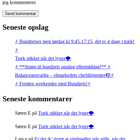
jeg kommenterer.
Seneste opslag
⚡️ Bundpriser igen lørdag kl 9:45-17:15, det er 4 dage i træk!
⚡️
Træk stikket når det lyner🌩️
⚡️ **Strøm til bundpris onsdag eftermiddag!** ⚡️
Balanceansvarlig – elmarkedets chefdirigenter🎼⚡
⚡️ Femten weekender med Bundpris!⚡️
Seneste kommentarer
Søren E
på
Træk stikket når det lyner🌩️
Søren E
på
Træk stikket når det lyner🌩️
Lars e
på
Er det ik’ dumt at vindmøller står stille, når det