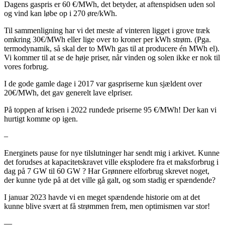
Dagens gaspris er 60 €/MWh, det betyder, at aftenspidsen uden sol
og vind kan løbe op i 270 øre/kWh.
Til sammenligning har vi det meste af vinteren ligget i grove træk
omkring 30€/MWh eller lige over to kroner per kWh strøm. (Pga.
termodynamik, så skal der to MWh gas til at producere én MWh el).
Vi kommer til at se de høje priser, når vinden og solen ikke er nok til
vores forbrug.
I de gode gamle dage i 2017 var gaspriserne kun sjældent over
20€/MWh, det gav generelt lave elpriser.
På toppen af krisen i 2022 rundede priserne 95 €/MWh! Der kan vi
hurtigt komme op igen.
–
Energinets pause for nye tilslutninger har sendt mig i arkivet. Kunne
det forudses at kapacitetskravet ville eksplodere fra et maksforbrug i
dag på 7 GW til 60 GW ? Har Grønnere elforbrug skrevet noget,
der kunne tyde på at det ville gå galt, og som stadig er spændende?
I januar 2023 havde vi en meget spændende historie om at det
kunne blive svært at få strømmen frem, men optimismen var stor!
—